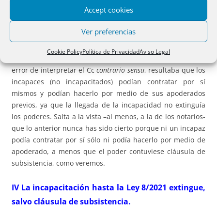
ahora el 1263 sólo alude a los menores no emancipados,
Accept cookies
de suerte que, con Rodrigo Tena Arregui,
[4]
hoy “en
ningún lugar se dice que un discapacitado no pueda
Ver preferencias
contratar”.
Cookie Policy
Política de Privacidad
Aviso Legal
Así que, desde 1996 hasta el 3-9-2021, si cometemos el
error de interpretar el Cc
contrario sensu
, resultaba que los
incapaces (no incapacitados) podían contratar por sí
mismos y podían hacerlo por medio de sus apoderados
previos, ya que la llegada de la incapacidad no extinguía
los poderes. Salta a la vista –al menos, a la de los notarios-
que lo anterior nunca has sido cierto porque ni un incapaz
podía contratar por sí sólo ni podía hacerlo por medio de
apoderado, a menos que el poder contuviese cláusula de
subsistencia, como veremos.
IV La incapacitación hasta la Ley 8/2021 extingue,
salvo cláusula de subsistencia.