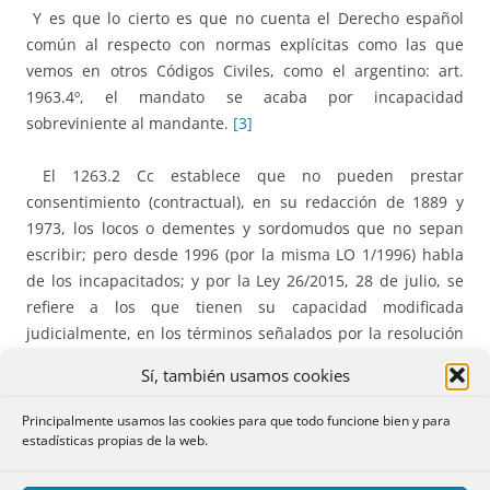
Y es que lo cierto es que no cuenta el Derecho español
común al respecto con normas explícitas como las que
vemos en otros Códigos Civiles, como el argentino: art.
1963.4º, el mandato se acaba por incapacidad
sobreviniente al mandante.
[3]
El 1263.2 Cc establece que no pueden prestar
consentimiento (contractual), en su redacción de 1889 y
1973, los locos o dementes y sordomudos que no sepan
escribir; pero desde 1996 (por la misma LO 1/1996) habla
de los incapacitados; y por la Ley 26/2015, 28 de julio, se
refiere a los que tienen su capacidad modificada
judicialmente, en los términos señalados por la resolución
judicial. En el proyecto de ley que desembocó en la Ley
Sí, también usamos cookies
8/2021 dicho 1263.2 Cc establecía
lege ferenda
que las
personas con discapacidad que cuenten con medidas de
Principalmente usamos las cookies para que todo funcione bien y para
apoyo podrán contratar sin más limitaciones que las
estadísticas propias de la web.
derivadas de ellas. Y la ley 8/2021 deroga el párrafo 2º y