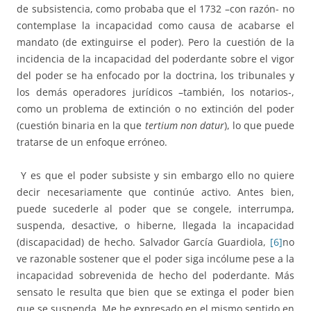
de subsistencia, como probaba que el 1732 –con razón- no
contemplase la incapacidad como causa de acabarse el
mandato (de extinguirse el poder). Pero la cuestión de la
incidencia de la incapacidad del poderdante sobre el vigor
del poder se ha enfocado por la doctrina, los tribunales y
los demás operadores jurídicos –también, los notarios-,
como un problema de extinción o no extinción del poder
(cuestión binaria en la que
tertium non datur
), lo que puede
tratarse de un enfoque erróneo.
Y es que el poder subsiste y sin embargo ello no quiere
decir necesariamente que continúe activo. Antes bien,
puede sucederle al poder que se congele, interrumpa,
suspenda, desactive, o hiberne, llegada la incapacidad
(discapacidad) de hecho. Salvador García Guardiola,
[6]
no
ve razonable sostener que el poder siga incólume pese a la
incapacidad sobrevenida de hecho del poderdante. Más
sensato le resulta que bien que se extinga el poder bien
que se suspenda. Me he expresado en el mismo sentido en