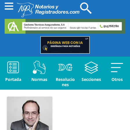
Portada
Normas
Resolucio
Secciones
Otros
nes