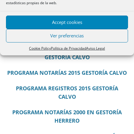
2003
Corrección
Modificación 2005
estadísticas propias de la web.
Corrección
Accept cookies
COMPARATIVA ENTRE LOS TEMARIOS NUEVO
Y VIEJO
Ver preferencias
ANÁLISIS DEL PROGRAMA DE NOTARÍAS POR
Cookie Policy
Política de Privacidad
Aviso Legal
GESTORÍA CALVO
PROGRAMA NOTARÍAS 2015 GESTORÍA CALVO
PROGRAMA REGISTROS 2015 GESTORÍA
CALVO
PROGRAMA NOTARÍAS 2000 EN GESTORÍA
HERRERO