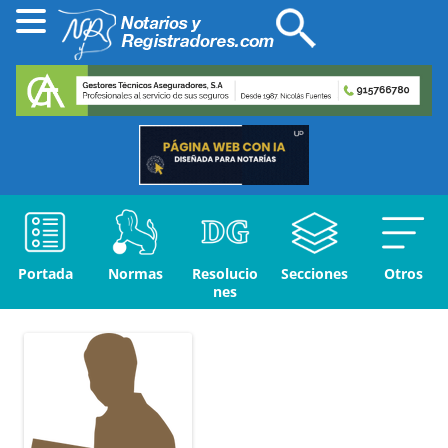
Portada
Normas
Resolucio
Secciones
Otros
nes