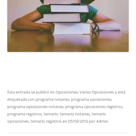
Esta entrada se publicó en
Oposiciones
,
Varios Oposiciones
y está
etiquetada con
programa notarias
,
programa oposiciones
,
programa oposiciones notarias
,
programa oposiciones registros
,
programa registros
,
temario
,
temario notarias
,
temario
oposiciones
,
temario registros
en
05/03/2016
por
Admin
.