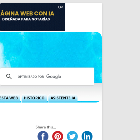
ESTA WEB
HISTÓRICO
ASISTENTE IA
A DGRN
QUÉ OFRECEMOS
 NIF
IDEARIO WEB
 LABORAL
QUIÉNES SOMOS
Share this...
ÁBILES
HISTORIA