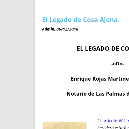
ENRIQUECIDAS
TITULARES 
NO DESESPERES
CAT
A MANO
SUCESIONES 
El Legado de Cosa Ajena.
FUTURAS NORMAS
GEORREFE
Admin, 06/12/2018
ALQUILE
TRI
EL LEGADO DE CO
LH Y C
¿SABIA
FRANCI
-oOo-
BÚSQUED
Enrique Rojas Martíne
Notario de Las Palmas 
El
artículo 861 
heredero estará o