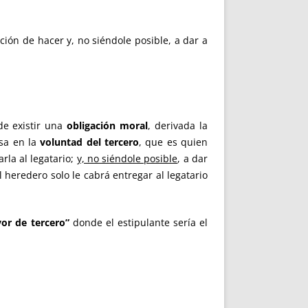
ación de hacer y, no siéndole posible, a dar a
de existir una
obligación moral
, derivada la
nsa en la
voluntad del tercero
, que es quien
rla al legatario;
y, no siéndole posible
, a dar
 heredero solo le cabrá entregar al legatario
vor de tercero”
donde el estipulante sería el