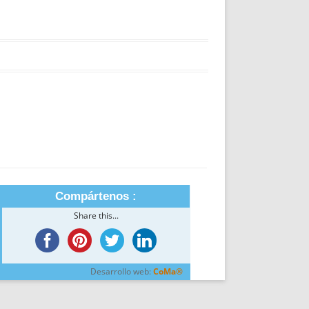
Compártenos :
Share this...
Desarrollo web:
CoMa®