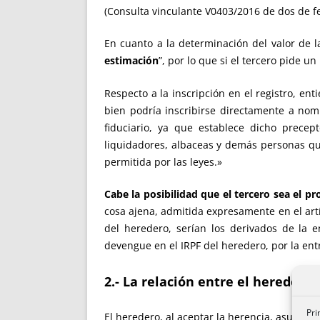
(Consulta vinculante V0403/2016 de dos de fe
En cuanto a la determinación del valor de la
estimación
”, por lo que si el tercero pide u
Respecto a la inscripción en el registro, ent
bien podría inscribirse directamente a nom
fiduciario, ya que establece dicho precep
liquidadores, albaceas y demás personas qu
permitida por las leyes.»
Cabe la posibilidad que el tercero sea el p
cosa ajena, admitida expresamente en el artí
del heredero, serían los derivados de la en
devengue en el IRPF del heredero, por la entr
2.- La relación entre el heredero y
Pri
El heredero, al aceptar la herencia, asume 