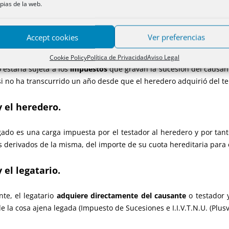
pias de la web.
 una transmisión, ni gratuita ni onerosa, del heredero al legatario
sante
(Jose Antonio Garcia Vila, Libro de Instituciones de Derecho
Accept cookies
Ver preferencias
Cookie Policy
Política de Privacidad
Aviso Legal
 estaría sujeta a los
impuestos
que gravan la sucesión del causant
, si no ha transcurrido un año desde que el heredero adquirió del te
y el heredero.
ado es una carga impuesta por el testador al heredero y por tant
os derivados de la misma, del importe de su cuota hereditaria para
 el legatario.
te, el legatario
adquiere directamente del causante
o testador 
e la cosa ajena legada (Impuesto de Sucesiones e I.I.V.T.N.U. (Plusv