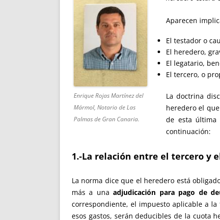
Aparecen implic
El testador o ca
El heredero, gra
El legatario, ben
El tercero, o pro
La doctrina dis
Enrique Rojas Martínez del
heredero el que 
Mármol, Notario de Las
de esta última 
Palmas de Gran Canaria.
continuación:
1.-La relación entre el tercero y 
La norma dice que el heredero está obligado
más a una
adjudicación para pago de d
correspondiente, el impuesto aplicable a la 
esos gastos, serán deducibles de la cuota h