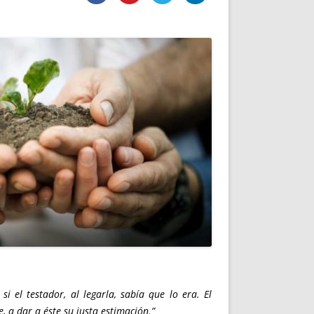
DE INICIO
PREMIO NYR
VORITOS
CONVENCIONES ANUALES
A IRPF
NUEVA ETAPA
AS
POLÍTICA DE PRIVACIDAD
IJUELAS
AVISO LEGAL
POTECA
REPORTAR INCIDENCIA
PERES
LOGOTIPO
CES
ENTREVISTAS
SONRISA
ENVÍA CORREO
CANALES DE VÍDEO
si el testador, al legarla, sabía que lo era. El
, a dar a éste su justa estimación.”