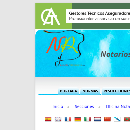
Notarios
PORTADA
NORMAS
RESOLUCIONE
MÁS USADAS (CUADRO)
INFORMES 
Inicio
»
Secciones
»
Oficina Nota
INFORMES MENSUALES
VOCES P
MÁS DESTACADAS
VOCES M
TITULARES DESDE 2002
TITULARES