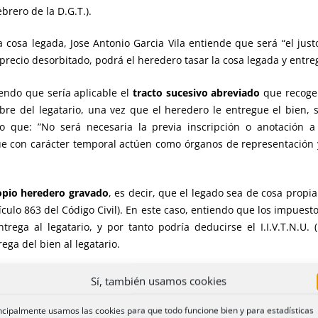
brero de la D.G.T.).
 cosa legada, Jose Antonio Garcia Vila entiende que será “el justo
n precio desorbitado, podrá el heredero tasar la cosa legada y entre
iendo que sería aplicable el
tracto sucesivo abreviado
que recoge e
bre del legatario, una vez que el heredero le entregue el bien, 
to que: ”No será necesaria la previa inscripción o anotación a
e con carácter temporal actúen como órganos de representación 
ropio heredero gravado
, es decir, que el legado sea de cosa propi
culo 863 del Código Civil). En este caso, entiendo que los impuesto
trega al legatario, y por tanto podría deducirse el I.I.V.T.N.U. 
ega del bien al legatario.
 el legatario.
Sí, también usamos cookies
ncipalmente usamos las cookies para que todo funcione bien y para estadísticas
una
obligación de hacer
, consistente en la adquisición de la cosa le