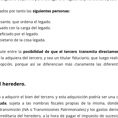
ados por tanto las
siguientes personas:
usante, que ordena el legado.
vado con la carga del legado.
eficiado por el legado.
pietario de la cosa legada.
cute entre la
posibilidad de que el tercero transmita directamen
la adquiera del tercero, y sea un titular fiduciario, que luego real
opción, porque así se diferencian más claramente las diferent
el heredero.
 a adquirir el bien del tercero, y esta adquisición podría ser un
euda
, sujeta a las nombras fiscales propias de la misma, dond
transmisión (IVA o Transmisiones Patrimoniales) y los gastos deri
ereditaria del heredero, a la hora de pagar el impuesto de suces