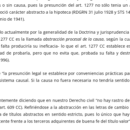
 o sin causa, pues la presunción del art. 1277 no sólo tenia un
ció carácter abstracto a la hipoteca (RDGRN 31 julio 1928 y STS 14
unio de 1941).
 actualmente por la generalidad de la Doctrina y Jurisprudencia 
 1277 CC es la llamada
abstracción procesal de la causa
, según la cu
 falta produciría su ineficacia- lo que el art. 1277 CC establece
ad de probarla, pero que no evita que, probada su falta y dest
1996).
 presunción legal se establece por conveniencias prácticas para 
 sistema causal. Si la causa no fuera necesaria no tendría senti
ntemente diciendo que en nuestro Derecho civil “no hay rastro de
rt. 609 CC). Refiriéndose a la abstracción en las letras de cambio 
 de títulos abstractos en sentido estricto, pues lo único que hay
nte frente a los terceros adquirentes de buena fe del título valor