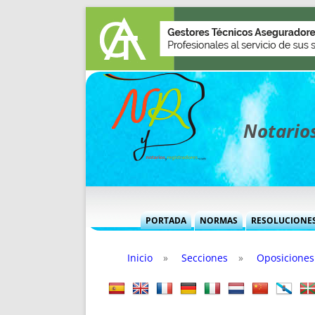
Notarios
PORTADA
NORMAS
RESOLUCIONE
MÁS USADAS (CUADRO)
INFORMES 
Inicio
»
Secciones
»
Oposiciones
INFORMES MENSUALES
VOCES P
MÁS DESTACADAS
VOCES M
TITULARES DESDE 2002
TITULARES