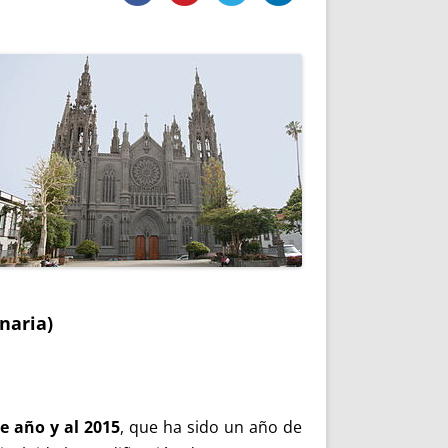
DE INICIO
PREMIO NYR
VORITOS
CONVENCIONES ANUALES
A IRPF
NUEVA ETAPA
AS
POLÍTICA DE PRIVACIDAD
IJUELAS
AVISO LEGAL
POTECA
REPORTAR INCIDENCIA
PERES
LOGOTIPO
CES
ENTREVISTAS
SONRISA
ENVÍA CORREO
CANALES DE VÍDEO
naria)
e año y al 2015
, que ha sido un año de