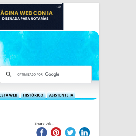
ESTA WEB
HISTÓRICO
ASISTENTE IA
A DGRN
QUÉ OFRECEMOS
 NIF
IDEARIO WEB
 LABORAL
QUIÉNES SOMOS
Share this...
ÁBILES
HISTORIA