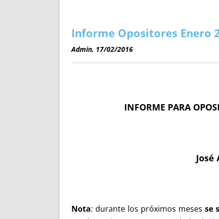
ENRIQUECIDAS
TITULARES 
NO DESESPERES
CAT
A MANO
SUCESIONES 
Informe Opositores Enero 
FUTURAS NORMAS
GEORREFE
Admin, 17/02/2016
ALQUILE
TRI
LH Y C
¿SABIA
INFORME PARA OPOSI
FRANCI
BÚSQUED
ENE
J
osé 
Nota
: durante los próximos meses
se s