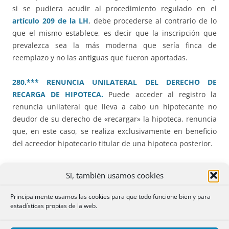
si se pudiera acudir al procedimiento regulado en el
artículo 209 de la LH
, debe procederse al contrario de lo
que el mismo establece, es decir que la inscripción que
prevalezca sea la más moderna que sería finca de
reemplazo y no las antiguas que fueron aportadas.
280.*** RENUNCIA UNILATERAL DEL DERECHO DE
RECARGA DE HIPOTECA.
Puede acceder al registro la
renuncia unilateral que lleva a cabo un hipotecante no
deudor de su derecho de «recargar» la hipoteca, renuncia
que, en este caso, se realiza exclusivamente en beneficio
del acreedor hipotecario titular de una hipoteca posterior.
285.*** HIPOTECA SOBRE LA TOTALIDAD DE LOS
Sí, también usamos cookies
DERECHOS SIN DISTRIBUCIÓN.
La constitución de una
hipoteca unitaria
sobre todas las participaciones indivisas
Principalmente usamos las cookies para que todo funcione bien y para
de una sola finca no exige una fórmula sacramental y
estadísticas propias de la web.
puede deducirse de la interpretación del contrato.