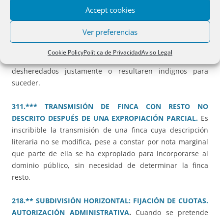
Accept cookies
302.*** LEGITIMA DE LOS ASCENDIENTES EN CASO DE
RENUNCIA DE TODOS LOS DESCENDIENTES.
La existencia
Ver preferencias
de descendientes que sobreviven al causante excluye la
legítima de los ascendientes, aunque los descendientes
Cookie Policy
Política de Privacidad
Aviso Legal
hubieran renunciado a la legítima o hubieran sido
desheredados justamente o resultaren indignos para
suceder.
311.*** TRANSMISIÓN DE FINCA CON RESTO NO
DESCRITO DESPUÉS DE UNA EXPROPIACIÓN PARCIAL.
Es
inscribible la transmisión de una finca cuya descripción
literaria no se modifica, pese a constar por nota marginal
que parte de ella se ha expropiado para incorporarse al
dominio público, sin necesidad de determinar la finca
resto.
218.** SUBDIVISIÓN HORIZONTAL: FIJACIÓN DE CUOTAS.
AUTORIZACIÓN ADMINISTRATIVA
.
Cuando se pretende