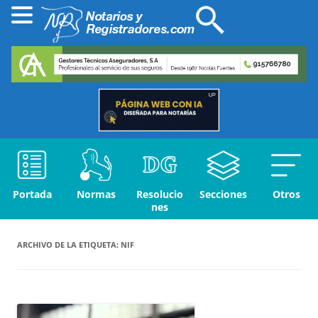
Portada
Normas
Resolucio
Secciones
Otros
nes
ARCHIVO DE LA ETIQUETA:
NIF