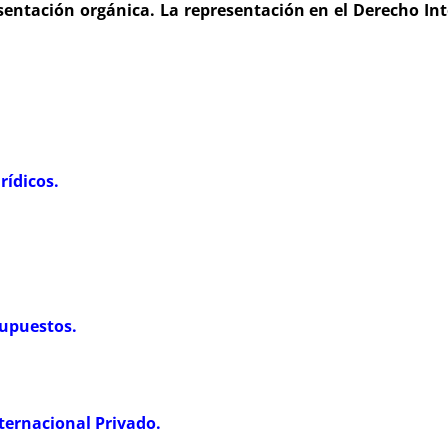
esentación orgánica. La representación en el Derecho In
rídicos.
supuestos.
nternacional Privado.