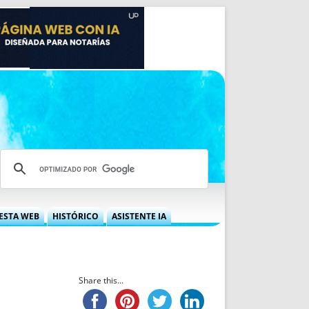
ESTA WEB
HISTÓRICO
ASISTENTE IA
A DGRN
QUÉ OFRECEMOS
 NIF
IDEARIO WEB
 LABORAL
QUIÉNES SOMOS
Share this...
ÁBILES
HISTORIA