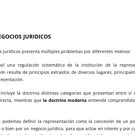
EGOCIOS JURIDICOS
os jurídicos presenta múltiples problemas por diferentes motivos:
il una regulación sistemática de la institución de la repre
ión resulte de principios extraídos de diversos lugares, principal
resentación.
ncluye la doctrina distintas categorías que presentan entre sí n
directa, mientras que
la doctrina moderna
entiende comprendido e
,
podemos definir la representación como la concesión de un po
ey o bien por un negocio jurídico, para que actúe en interés y por