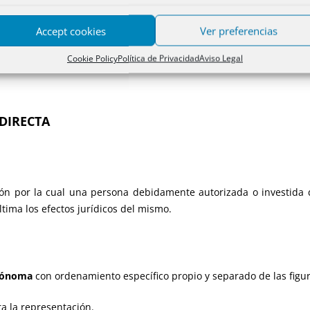
a como el albaceazgo.
Accept cookies
Ver preferencias
eclaración personal. Así ocurre con los actos o derechos personal
elebración del matrimonio con representante), o en el ámbito de lo
Cookie Policy
Política de Privacidad
Aviso Legal
NDIRECTA
ión por la cual una persona debidamente autorizada o investida
ltima los efectos jurídicos del mismo.
utónoma
con ordenamiento específico propio y separado de las figu
a la representación.