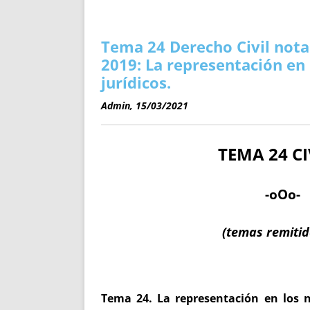
ENRIQUECIDAS
TITULARES 
NO DESESPERES
CAT
A MANO
SUCESIONES 
Tema 24 Derecho Civil notar
FUTURAS NORMAS
GEORREFE
2019: La representación en 
ALQUILE
jurídicos.
TRI
Admin, 15/03/2021
LH Y C
¿SABIA
TEMA 24 CI
FRANCI
BÚSQUED
-oOo-
(temas remiti
Tema 24. La representación en los n