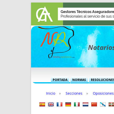
Notarios
PORTADA
NORMAS
RESOLUCIONE
MÁS USADAS (CUADRO)
INFORMES 
Inicio
»
Secciones
»
Oposiciones
INFORMES MENSUALES
VOCES P
MÁS DESTACADAS
VOCES M
TITULARES DESDE 2002
TITULARES