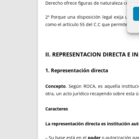
Derecho ofrece figuras de naturaleza cercan
2º Porque una disposición legal exija una d
como el artículo 55 del C.C que permite la c
II. REPRESENTACION DIRECTA E I
1. Representación directa
Concepto
. Según ROCA, es aquella instituc
otra, un acto jurídico recayendo sobre esta ú
Caracteres
La representación directa es
institución a
– Su base está en el
poder
o autorización par