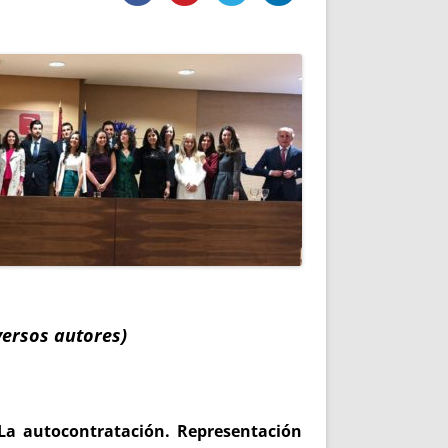
DE INICIO
PREMIO NYR
VORITOS
CONVENCIONES ANUALES
A IRPF
NUEVA ETAPA
AS
POLÍTICA DE PRIVACIDAD
IJUELAS
AVISO LEGAL
POTECA
REPORTAR INCIDENCIA
PERES
LOGOTIPO
CES
ENTREVISTAS
SONRISA
ENVÍA CORREO
CANALES DE VÍDEO
versos autores)
 La autocontratación. Representación