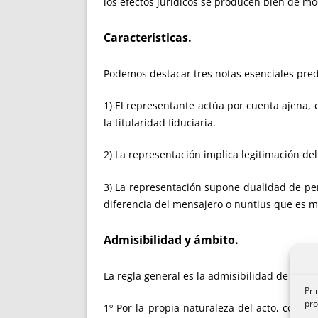
los efectos jurídicos se producen bien de mod
Características.
Podemos destacar tres notas esenciales pred
1) El representante actúa por cuenta ajena, e
la titularidad fiduciaria.
2) La representación implica legitimación del
3) La representación supone dualidad de per
diferencia del mensajero o nuntius que es m
Admisibilidad y ámbito.
La regla general es la admisibilidad de la r
Pri
pro
1º Por la propia naturaleza del acto, como 