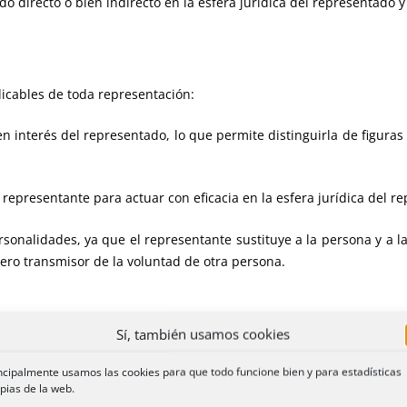
o directo o bien indirecto en la esfera jurídica del representado y
icables de toda representación:
n interés del representado, lo que permite distinguirla de figuras
 representante para actuar con eficacia en la esfera jurídica del r
sonalidades, ya que el representante sustituye a la persona y a la
ero transmisor de la voluntad de otra persona.
Sí, también usamos cookies
epresentación, y solo excepcionalmente no se admite:
ncipalmente usamos las cookies para que todo funcione bien y para estadísticas
pias de la web.
ocurre por ejemplo con los negocios
mortis causa
, pues éstos cesa