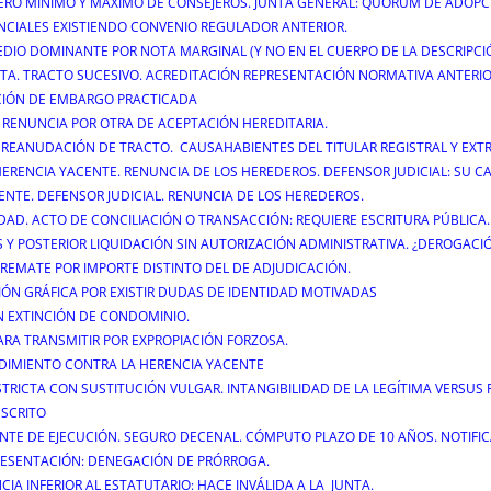
MERO MÍNIMO Y MÁXIMO DE CONSEJEROS. JUNTA GENERAL: QUORUM DE ADOPC
ANCIALES EXISTIENDO CONVENIO REGULADOR ANTERIOR.
EDIO DOMINANTE POR NOTA MARGINAL (Y NO EN EL CUERPO DE LA DESCRIPCIÓ
NTA. TRACTO SUCESIVO. ACREDITACIÓN REPRESENTACIÓN NORMATIVA ANTERIO
ACIÓN DE EMBARGO PRACTICADA
E RENUNCIA POR OTRA DE ACEPTACIÓN HEREDITARIA.
LA REANUDACIÓN DE TRACTO. CAUSAHABIENTES DEL TITULAR REGISTRAL Y EXT
HERENCIA YACENTE. RENUNCIA DE LOS HEREDEROS. DEFENSOR JUDICIAL: SU C
ENTE. DEFENSOR JUDICIAL. RENUNCIA DE LOS HEREDEROS.
EDAD. ACTO DE CONCILIACIÓN O TRANSACCIÓN: REQUIERE ESCRITURA PÚBLICA.
 Y POSTERIOR LIQUIDACIÓN SIN AUTORIZACIÓN ADMINISTRATIVA. ¿DEROGACIÓ
E REMATE POR IMPORTE DISTINTO DEL DE ADJUDICACIÓN.
CIÓN GRÁFICA POR EXISTIR DUDAS DE IDENTIDAD MOTIVADAS
N EXTINCIÓN DE CONDOMINIO.
ARA TRANSMITIR POR EXPROPIACIÓN FORZOSA.
DIMIENTO CONTRA LA HERENCIA YACENTE
STRICTA CON SUSTITUCIÓN VULGAR. INTANGIBILIDAD DE LA LEGÍTIMA VERSUS
NSCRITO
NTE DE EJECUCIÓN. SEGURO DECENAL. CÓMPUTO PLAZO DE 10 AÑOS. NOTIFIC
PRESENTACIÓN: DENEGACIÓN DE PRÓRROGA.
IA INFERIOR AL ESTATUTARIO: HACE INVÁLIDA A LA JUNTA.