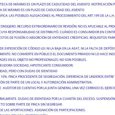
TECA DE MÁXIMO ES UN PLAZO DE CADUCIDAD DEL ASIENTO. NOTIFICACIÓN P
ECA DE MÁXIMO ES UN PLAZO DE CADUCIDAD DEL ASIENTO
FICA: LAS POSIBLES ALEGACIONES AL PROCEDIMIENTO DEL ART.199 DE LA L.H.
ONSEJERO. RECURSO EXTRAORDINARIO DE REVISIÓN: NO ES APLICABLE AL PRO
 CUYA RESPONSABILIDAD SE DISTRIBUYÓ. CUÁNDO ES CONSUMIDOR EN CONTR
STOS DE FUSIÓN O ABSORCIÓN DE ENTIDADES CREDITICIAS. REQUISITOS PARA
 EXPEDICIÓN DE CÓDIGO LEI: NI LA BAJA EN LA AEAT, NI LA FALTA DE DEPÓSI
MENTE: NO CONVIERTE EN PÚBLICO EL DOCUMENTO PRIVADO NI LO HACE INSC
ADES EN EL OBJETO NO PROFESIONALES: NO SON POSIBLES.
 DEUDORA SOCIEDAD, HIPOTECANTE CONSUMIDOR.
IDAD, PERO CON DUDAS DE IDENTIDAD
L 10%. FINCA PROCEDENTE DE SEGREGACIÓN. DIFERENCIA DE LINDEROS ENTRE 
IÓN DE PARTE DE UN LOCAL Y AUTORIZACIÓN ADMINISTRATIVA.
DE AUDITOR DE CUENTAS POR LA JUNTA GENERAL UNA VEZ CERRADO EL EJERCIC
RIALMENTE. DUDAS DE IDENTIDAD POR LA CUANTÍA DEL EXCESO. SUSPENSIÓ
TO SOBRE PARTE DE FINCA SIN SEGREGAR
 DE LAS APORTACIONES. ASIGNACIÓN DE PARTICIPACIONES.