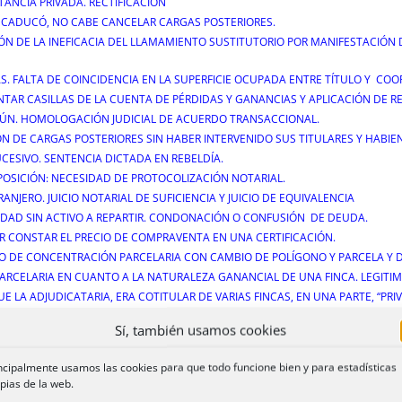
TANCIA PRIVADA. RECTIFICACIÓN
O CADUCÓ, NO CABE CANCELAR CARGAS POSTERIORES.
ÓN DE LA INEFICACIA DEL LLAMAMIENTO SUSTITUTORIO POR MANIFESTACIÓN
AS. FALTA DE COINCIDENCIA EN LA SUPERFICIE OCUPADA ENTRE TÍTULO Y C
NTAR CASILLAS DE LA CUENTA DE PÉRDIDAS Y GANANCIAS Y APLICACIÓN DE 
OMÚN. HOMOLOGACIÓN JUDICIAL DE ACUERDO TRANSACCIONAL.
CIÓN DE CARGAS POSTERIORES SIN HABER INTERVENIDO SUS TITULARES Y HA
UCESIVO. SENTENCIA DICTADA EN REBELDÍA.
 OPOSICIÓN: NECESIDAD DE PROTOCOLIZACIÓN NOTARIAL.
JERO. JUICIO NOTARIAL DE SUFICIENCIA Y JUICIO DE EQUIVALENCIA
IEDAD SIN ACTIVO A REPARTIR. CONDONACIÓN O CONFUSIÓN DE DEUDA.
R CONSTAR EL PRECIO DE COMPRAVENTA EN UNA CERTIFICACIÓN.
O DE CONCENTRACIÓN PARCELARIA CON CAMBIO DE POLÍGONO Y PARCELA Y DI
ARCELARIA EN CUANTO A LA NATURALEZA GANANCIAL DE UNA FINCA. LEGITIM
LA ADJUDICATARIA, ERA COTITULAR DE VARIAS FINCAS, EN UNA PARTE, “PRIVA
Sí, también usamos cookies
ncipalmente usamos las cookies para que todo funcione bien y para estadísticas
OVIEMBRE de 2017)
pias de la web.