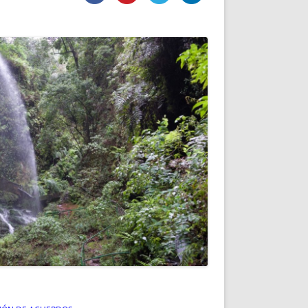
DE INICIO
PREMIO NYR
VORITOS
CONVENCIONES ANUALES
A IRPF
NUEVA ETAPA
AS
POLÍTICA DE PRIVACIDAD
IJUELAS
AVISO LEGAL
POTECA
REPORTAR INCIDENCIA
PERES
LOGOTIPO
CES
ENTREVISTAS
SONRISA
ENVÍA CORREO
CANALES DE VÍDEO