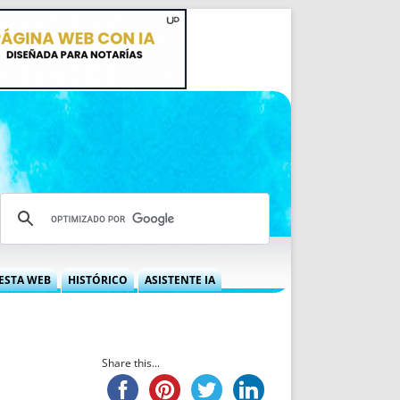
ESTA WEB
HISTÓRICO
ASISTENTE IA
A DGRN
QUÉ OFRECEMOS
 NIF
IDEARIO WEB
 LABORAL
QUIÉNES SOMOS
Share this...
ÁBILES
HISTORIA