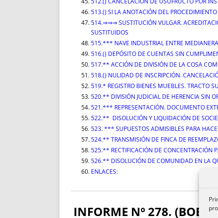
512.() CANCELACIÓN DE USUFRUCTO POR INS
513.() SI LA ANOTACIÓN DEL PROCEDIMIENT
514.⇒⇒⇒ SUSTITUCIÓN VULGAR. ACREDITACI
SUSTITUIDOS
515.*** NAVE INDUSTRIAL ENTRE MEDIANER
516.() DEPÓSITO DE CUENTAS SIN CUMPLIME
517.** ACCIÓN DE DIVISIÓN DE LA COSA C
518.() NULIDAD DE INSCRIPCIÓN. CANCELA
519.* REGISTRO BIENES MUEBLES. TRACTO S
520.** DIVISIÓN JUDICIAL DE HERENCIA SIN
521.*** REPRESENTACIÓN. DOCUMENTO EXTRAN
522.** DISOLUCIÓN Y LIQUIDACIÓN DE SOC
523. *** SUPUESTOS ADMISIBLES PARA HACE
524.** TRANSMISIÓN DE FINCA DE REEMPLAZ
525.** RECTIFICACIÓN DE CONCENTRACIÓN P
526.** DISOLUCIÓN DE COMUNIDAD EN LA QUE 
ENLACES:
Pri
INFORME Nº 278. (BOE N
pro