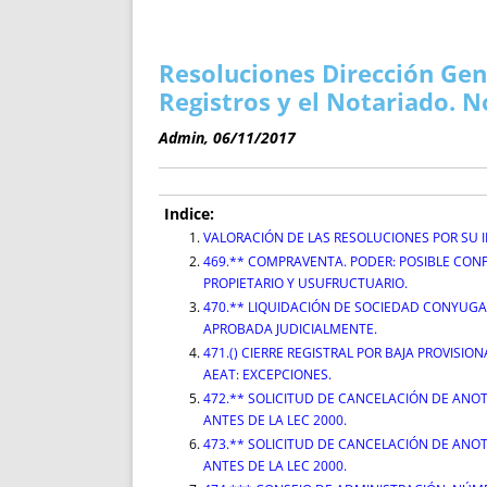
ENRIQUECIDAS
TITULARES 
NO DESESPERES
CAT
A MANO
SUCESIONES 
Resoluciones Dirección Gen
FUTURAS NORMAS
GEORREFE
Registros y el Notariado. 
ALQUILE
Admin, 06/11/2017
TRI
LH Y C
¿SABIA
Indice:
FRANCI
VALORACIÓN DE LAS RESOLUCIONES POR SU 
469.** COMPRAVENTA. PODER: POSIBLE CON
BÚSQUED
PROPIETARIO Y USUFRUCTUARIO.
470.** LIQUIDACIÓN DE SOCIEDAD CONYUG
APROBADA JUDICIALMENTE.
471.() CIERRE REGISTRAL POR BAJA PROVISIO
AEAT: EXCEPCIONES.
472.** SOLICITUD DE CANCELACIÓN DE AN
ANTES DE LA LEC 2000.
473.** SOLICITUD DE CANCELACIÓN DE AN
ANTES DE LA LEC 2000.