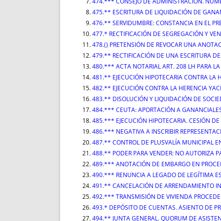
474.*** CONSEJO DE ADMINISTRACIÓN. NÚ
475.** ESCRITURA DE LIQUIDACIÓN DE GAN
476.** SERVIDUMBRE: CONSTANCIA EN EL PR
477.* RECTIFICACIÓN DE SEGREGACIÓN Y VE
478.() PRETENSIÓN DE REVOCAR UNA ANOT
479.** RECTIFICACIÓN DE UNA ESCRITURA D
480.*** ACTA NOTARIAL ART. 208 LH PARA 
481.** EJECUCIÓN HIPOTECARIA CONTRA LA 
482.** EJECUCIÓN CONTRA LA HERENCIA YAC
483.** DISOLUCIÓN Y LIQUIDACIÓN DE SOCI
484.*** CEUTA: APORTACIÓN A GANANCIALES
485.*** EJECUCIÓN HIPOTECARIA. CESIÓN D
486.*** NEGATIVA A INSCRIBIR REPRESENTA
487.** CONTROL DE PLUSVALÍA MUNICIPAL E
488.** PODER PARA VENDER: NO AUTORIZA P
489.*** ANOTACIÓN DE EMBARGO EN PROCE
490.*** RENUNCIA A LEGADO DE LEGÍTIMA E
491.** CANCELACIÓN DE ARRENDAMIENTO I
492.*** TRANSMISIÓN DE VIVIENDA PROCEDE
493.* DEPÓSITO DE CUENTAS. ASIENTO DE 
494.** JUNTA GENERAL. QUORUM DE ASISTENC