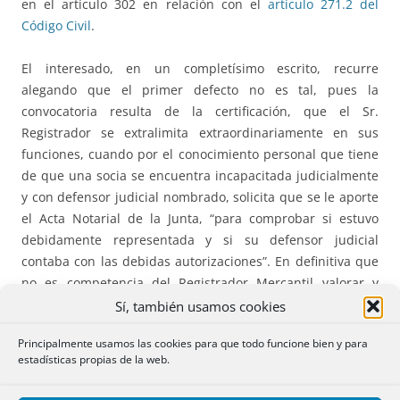
en el artículo 302 en relación con el
artículo 271.2 del
Código Civil
.
El interesado, en un completísimo escrito, recurre
alegando que el primer defecto no es tal, pues la
convocatoria resulta de la certificación, que el Sr.
Registrador se extralimita extraordinariamente en sus
funciones, cuando por el conocimiento personal que tiene
de que una socia se encuentra incapacitada judicialmente
y con defensor judicial nombrado, solicita que se le aporte
el Acta Notarial de la Junta, “para comprobar si estuvo
debidamente representada y si su defensor judicial
contaba con las debidas autorizaciones”. En definitiva que
no es competencia del Registrador Mercantil valorar y
cuestionar fas representaciones en una Junta General
Sí, también usamos cookies
admitidas como suficientes por el Presidente de la misma,
Principalmente usamos las cookies para que todo funcione bien y para
quien declara válidamente constituida la Junta.
estadísticas propias de la web.
El notario autorizante hace suyo el escrito del recurrente y