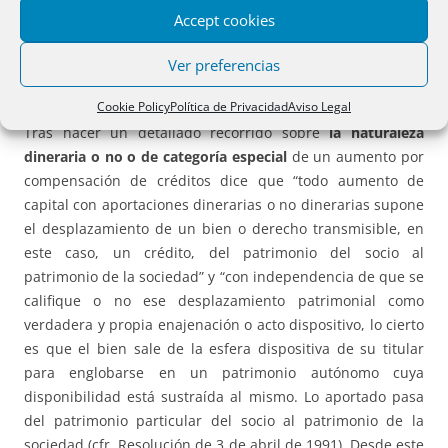
el registrador en su informe
desiste del primer defecto
.
Accept cookies
Doctrina:
La DG
revoca
los otros
dos defectos
de la nota
Ver preferencias
de calificación.
Cookie Policy
Política de Privacidad
Aviso Legal
Tras hacer un detallado recorrido sobre
la naturaleza
dineraria o no o de categoría especial
de un aumento por
compensación de créditos dice que “todo aumento de
capital con aportaciones dinerarias o no dinerarias supone
el desplazamiento de un bien o derecho transmisible, en
este caso, un crédito, del patrimonio del socio al
patrimonio de la sociedad” y “con independencia de que se
califique o no ese desplazamiento patrimonial como
verdadera y propia enajenación o acto dispositivo, lo cierto
es que el bien sale de la esfera dispositiva de su titular
para englobarse en un patrimonio autónomo cuya
disponibilidad está sustraída al mismo. Lo aportado pasa
del patrimonio particular del socio al patrimonio de la
sociedad (cfr. Resolución de 3 de abril de 1991). Desde este