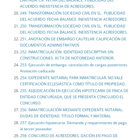
LIMITADA: CIF. FECHA DEL BALANCE. PUBLICIDAD DEL
ACUERDO. INEXISTENCIA DE ACREEDORES.
249. TRANSFORMACIÓN SOCIEDAD CIVIL EN SL. PUBLICIDAD
DEL ACUERDO. FECHA BALANCE. INEXISTENCIA ACREEDORES.
250. TRANSFORMACIÓN SOCIEDAD CIVIL EN SL. PUBLICIDAD
DEL ACUERDO. FECHA BALANCE. INEXISTENCIA ACREEDORES.
251. ANOTACIÓN DE EMBARGO CAUTELAR. CALIFICACIÓN DE
DOCUMENTOS ADMINISTRATIVOS
252. INMATRICULACIÓN. IDENTIDAD DESCRIPTIVA SIN
CONSTRUCCIONES. ACTA DE NOTORIEDAD ANTERIOR.
253. Ejecución de embargo. cancelación de cargas posteriores.
Anotación caducada
254. EXPEDIENTE NOTARIAL PARA INMATRICULAR. NO VALE
CERTIFICACIÓN ECLESIÁSTICA COMO TÍTULO DE PROPIEDAD.
255. ADJUDICACIÓN EN EJECUCIÓN HIPOTECARIA DE FINCA DE
ENTIDAD CONCURSADA, QUE SE PRESENTA CONCLUIDO EL
CONCURSO.
256. INMATRICULACIÓN MEDIANTE EXPEDIENTE NOTARIAL.
DUDAS DE IDENTIDAD. TITULO FORMAL Y MATERIAL
257. Ejecución hipotecaria. Demanda y requerimiento de pago
al tercer poseedor.
258. CONCURSO DE ACREEDORES. DACIÓN EN PAGO DE