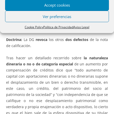
admitidas como suficientes por el Presidente de la misma,
Accept cookies
quien declara válidamente constituida la Junta.
Ver preferencias
El notario autorizante hace suyo el escrito del recurrente y
Cookie Policy
Política de Privacidad
Aviso Legal
el registrador en su informe
desiste del primer defecto
.
Doctrina:
La DG
revoca
los otros
dos defectos
de la nota
de calificación.
Tras hacer un detallado recorrido sobre
la naturaleza
dineraria o no o de categoría especial
de un aumento por
compensación de créditos dice que “todo aumento de
capital con aportaciones dinerarias o no dinerarias supone
el desplazamiento de un bien o derecho transmisible, en
este caso, un crédito, del patrimonio del socio al
patrimonio de la sociedad” y “con independencia de que se
califique o no ese desplazamiento patrimonial como
verdadera y propia enajenación o acto dispositivo, lo cierto
es que el bien sale de la esfera dispositiva de su titular