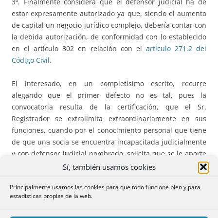
3º. Finalmente considera que el defensor judicial ha de
estar expresamente autorizado ya que, siendo el aumento
de capital un negocio jurídico complejo, debería contar con
la debida autorización, de conformidad con lo establecido
en el artículo 302 en relación con el
artículo 271.2 del
Código Civil
.
El interesado, en un completísimo escrito, recurre
alegando que el primer defecto no es tal, pues la
convocatoria resulta de la certificación, que el Sr.
Registrador se extralimita extraordinariamente en sus
funciones, cuando por el conocimiento personal que tiene
de que una socia se encuentra incapacitada judicialmente
y con defensor judicial nombrado, solicita que se le aporte
el Acta Notarial de la Junta, “para comprobar si estuvo
Sí, también usamos cookies
debidamente representada y si su defensor judicial
Principalmente usamos las cookies para que todo funcione bien y para
contaba con las debidas autorizaciones”. En definitiva que
estadísticas propias de la web.
no es competencia del Registrador Mercantil valorar y
cuestionar fas representaciones en una Junta General