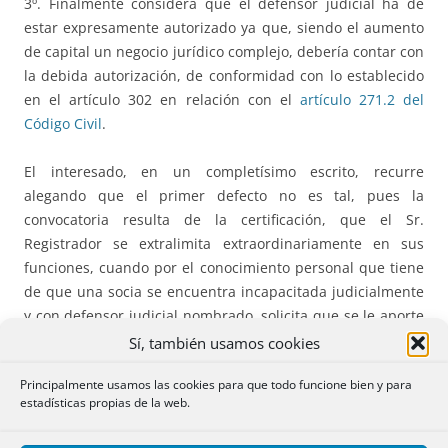
3º. Finalmente considera que el defensor judicial ha de
estar expresamente autorizado ya que, siendo el aumento
de capital un negocio jurídico complejo, debería contar con
la debida autorización, de conformidad con lo establecido
en el artículo 302 en relación con el
artículo 271.2 del
Código Civil
.
El interesado, en un completísimo escrito, recurre
alegando que el primer defecto no es tal, pues la
convocatoria resulta de la certificación, que el Sr.
Registrador se extralimita extraordinariamente en sus
funciones, cuando por el conocimiento personal que tiene
de que una socia se encuentra incapacitada judicialmente
y con defensor judicial nombrado, solicita que se le aporte
el Acta Notarial de la Junta, “para comprobar si estuvo
Sí, también usamos cookies
debidamente representada y si su defensor judicial
Principalmente usamos las cookies para que todo funcione bien y para
contaba con las debidas autorizaciones”. En definitiva que
estadísticas propias de la web.
no es competencia del Registrador Mercantil valorar y
cuestionar fas representaciones en una Junta General