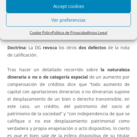
admitidas como suficientes por el Presidente de la misma,
Accept cookies
quien declara válidamente constituida la Junta.
Ver preferencias
El notario autorizante hace suyo el escrito del recurrente y
Cookie Policy
Política de Privacidad
Aviso Legal
el registrador en su informe
desiste del primer defecto
.
Doctrina:
La DG
revoca
los otros
dos defectos
de la nota
de calificación.
Tras hacer un detallado recorrido sobre
la naturaleza
dineraria o no o de categoría especial
de un aumento por
compensación de créditos dice que “todo aumento de
capital con aportaciones dinerarias o no dinerarias supone
el desplazamiento de un bien o derecho transmisible, en
este caso, un crédito, del patrimonio del socio al
patrimonio de la sociedad” y “con independencia de que se
califique o no ese desplazamiento patrimonial como
verdadera y propia enajenación o acto dispositivo, lo cierto
es que el bien sale de la esfera dispositiva de su titular