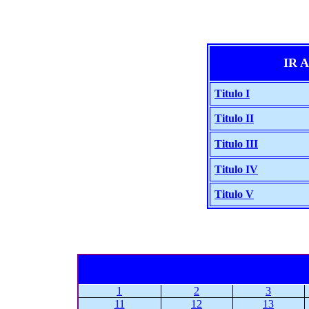
IR 
Titulo I
Titulo II
Titulo III
Titulo IV
Titulo V
1
2
3
11
12
13