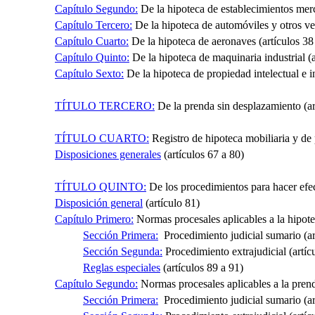
Capítulo Segundo:
De la hipoteca de establecimientos merca
Capítulo Tercero:
De la hipoteca de automóviles y otros veh
Capítulo Cuarto:
De la hipoteca de aeronaves (artículos 38
Capítulo Quinto:
De la hipoteca de maquinaria industrial (a
Capítulo Sexto:
De la hipoteca de propiedad intelectual e in
TÍTULO TERCERO:
De la prenda sin desplazamiento (ar
TÍTULO CUARTO:
Registro de hipoteca mobiliaria y de
Disposiciones generales
(artículos 67 a 80)
TÍTULO QUINTO:
De los procedimientos para hacer efec
Disposición general
(artículo 81)
Capítulo Primero:
Normas procesales aplicables a la hipote
Sección Primera:
Procedimiento judicial sumario (ar
Sección Segunda:
Procedimiento extrajudicial (artíc
Reglas especiales
(artículos 89 a 91)
Capítulo Segundo:
Normas procesales aplicables a la pren
Sección Primera:
Procedimiento judicial sumario (ar