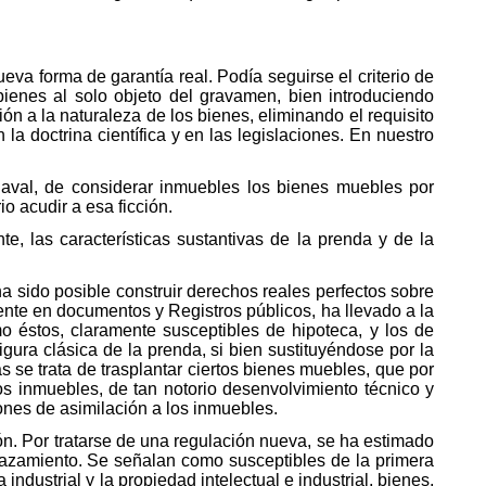
eva forma de garantía real. Podía seguirse el criterio de
 bienes al solo objeto del gravamen, bien introduciendo
ión a la naturaleza de los bienes, eliminando el requisito
a doctrina científica y en las legislaciones. En nuestro
 Naval, de considerar inmuebles los bienes muebles por
io acudir a esa ficción.
e, las características sustantivas de la prenda y de la
a sido posible construir derechos reales perfectos sobre
iente en documentos y Registros públicos, ha llevado a la
mo éstos, claramente susceptibles de hipoteca, y los de
igura clásica de la prenda, si bien sustituyéndose por la
s se trata de trasplantar ciertos bienes muebles, que por
los inmuebles, de tan notorio desenvolvimiento técnico y
ones de asimilación a los inmuebles.
ión. Por tratarse de una regulación nueva, se ha estimado
plazamiento. Se señalan como susceptibles de la primera
ndustrial y la propiedad intelectual e industrial, bienes,