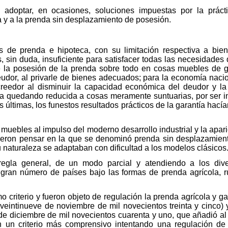
adoptar, en ocasiones, soluciones impuestas por la prácti
a y a la prenda sin desplazamiento de posesión.
es de prenda e hipoteca, con su limitación respectiva a bi
in duda, insuficiente para satisfacer todas las necesidades de
 la posesión de la prenda sobre todo en cosas muebles de gra
udor, al privarle de bienes adecuados; para la economía nacio
acreedor al disminuir la capacidad económica del deudor y l
a quedando reducida a cosas meramente suntuarias, por ser in
últimas, los funestos resultados prácticos de la garantía hacían
 muebles al impulso del moderno desarrollo industrial y la apari
ieron pensar en la que se denominó prenda sin desplazamient
u naturaleza se adaptaban con dificultad a los modelos clásicos
regla general, de un modo parcial y atendiendo a los dive
gran número de países bajo las formas de prenda agrícola, ru
o criterio y fueron objeto de regulación la prenda agrícola y 
 veintinueve de noviembre de mil novecientos treinta y cinco) 
de diciembre de mil novecientos cuarenta y uno, que añadió al C
 en un criterio más comprensivo intentando una regulación de