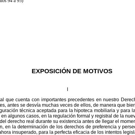
ulos 94 a 95)
EXPOSICIÓN DE MOTIVOS
I
al que cuenta con importantes precedentes en nuestro Derecho
entes, antes se desvía muchas veces de ellos, de manera que bi
iguración técnica aceptada para la hipoteca mobiliaria y para
 en algunos casos, en la regulación formal y registral de la nue
el derecho real durante su existencia antes de llegar el mome
in, en la determinación de los derechos de preferencia y persec
hora insuperado, para la perfecta eficacia de los intentos legisl