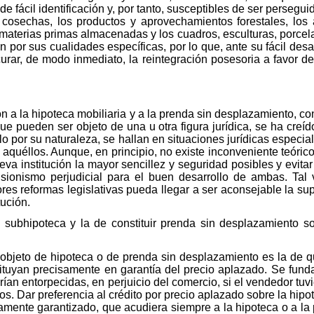
e fácil identificación y, por tanto, susceptibles de ser perseg
s cosechas, los productos y aprovechamientos forestales, los
aterias primas almacenadas y los cuadros, esculturas, porcelana
ción por sus cualidades específicas, por lo que, ante su fácil de
urar, de modo inmediato, la reintegración posesoria a favor d
 a la hipoteca mobiliaria y a la prenda sin desplazamiento, con
ue pueden ser objeto de una u otra figura jurídica, se ha creí
 por su naturaleza, se hallan en situaciones jurídicas especial
aquéllos. Aunque, en principio, no existe inconveniente teóric
nueva institución la mayor sencillez y seguridad posibles y evi
ionismo perjudicial para el buen desarrollo de ambas. Tal v
iores reformas legislativas pueda llegar a ser aconsejable la su
tución.
subhipoteca y la de constituir prenda sin desplazamiento so
objeto de hipoteca o de prenda sin desplazamiento es la de qu
tuyan precisamente en garantía del precio aplazado. Se funda
ían entorpecidas, en perjuicio del comercio, si el vendedor tuv
s. Dar preferencia al crédito por precio aplazado sobre la hipo
damente garantizado, que acudiera siempre a la hipoteca o a l