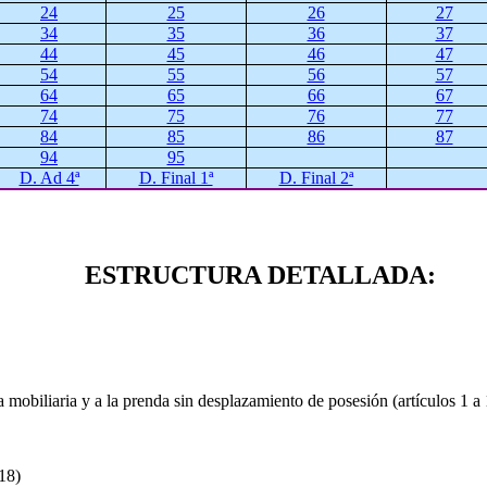
24
25
26
27
34
35
36
37
44
45
46
47
54
55
56
57
64
65
66
67
74
75
76
77
84
85
86
87
94
95
D. Ad 4ª
D. Final 1ª
D. Final 2ª
ESTRUCTURA DETALLADA:
mobiliaria y a la prenda sin desplazamiento de posesión (artículos 1 a 
18)