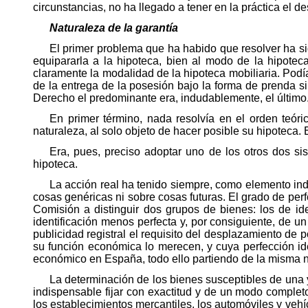
circunstancias, no ha llegado a tener en la práctica el de
Naturaleza de la garantía
El primer problema que ha habido que resolver ha sido
equipararla a la hipoteca, bien al modo de la hipoteca
claramente la modalidad de la hipoteca mobiliaria. Podía 
de la entrega de la posesión bajo la forma de prenda si
Derecho el predominante era, indudablemente, el último
En primer término, nada resolvía en el orden teóri
naturaleza, al solo objeto de hacer posible su hipoteca. E
Era, pues, preciso adoptar uno de los otros dos si
hipoteca.
La acción real ha tenido siempre, como elemento indi
cosas genéricas ni sobre cosas futuras. El grado de perf
Comisión a distinguir dos grupos de bienes: los de ide
identificación menos perfecta y, por consiguiente, de un
publicidad registral el requisito del desplazamiento de 
su función económica lo merecen, y cuya perfección iden
económico en España, todo ello partiendo de la misma na
La determinación de los bienes susceptibles de una y 
indispensable fijar con exactitud y de un modo complet
los establecimientos mercantiles, los automóviles y vehíc