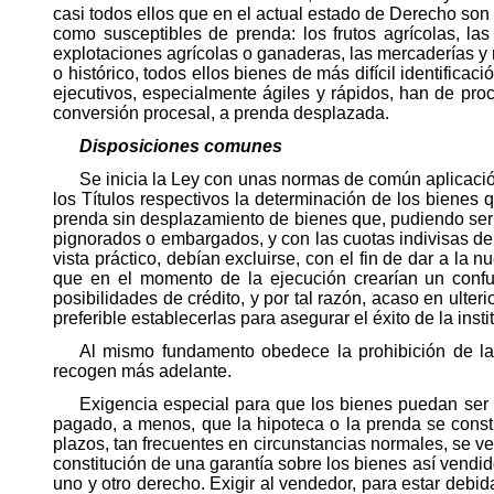
casi todos ellos que en el actual estado de Derecho son d
como susceptibles de prenda: los frutos agrícolas, la
explotaciones agrícolas o ganaderas, las mercaderías y m
o histórico, todos ellos bienes de más difícil identifica
ejecutivos, especialmente ágiles y rápidos, han de proc
conversión procesal, a prenda desplazada.
Disposiciones comunes
Se inicia la Ley con unas normas de común aplicación
los Títulos respectivos la determinación de los bienes q
prenda sin desplazamiento de bienes que, pudiendo serlo
pignorados o embargados, y con las cuotas indivisas de 
vista práctico, debían excluirse, con el fin de dar a la 
que en el momento de la ejecución crearían un confus
posibilidades de crédito, y por tal razón, acaso en ulter
preferible establecerlas para asegurar el éxito de la insti
Al mismo fundamento obedece la prohibición de la 
recogen más adelante.
Exigencia especial para que los bienes puedan ser 
pagado, a menos, que la hipoteca o la prenda se consti
plazos, tan frecuentes en circunstancias normales, se ver
constitución de una garantía sobre los bienes así vendido
uno y otro derecho. Exigir al vendedor, para estar debi