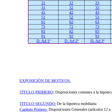
21
22
23
31
32
33
41
42
43
51
52
53
61
62
63
71
72
73
81
82
83
91
92
93
D. Ad 1ª
D. Ad 2ª
D. Ad 3ª
EXPOSICIÓN DE MOTIVOS.
TÍTULO PRIMERO
:
Disposiciones comunes a la hipoteca 
TITULO SEGUNDO:
De la hipoteca mobiliaria
Capítulo Primero:
Disposiciones Generales (artículos 12 a 