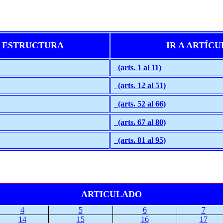
A ESTRUCTURA
IR A ARTÍC
(arts. 1 al 11)
(arts. 12 al 51)
(arts. 52 al 66)
(arts. 67 al 80)
(arts. 81 al 95)
ARTICULADO
4
5
6
7
14
15
16
17