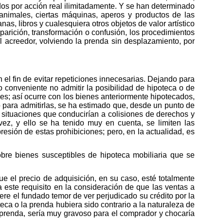
uidos por acción real ilimitadamente. Y se han determinado
 animales, ciertas máquinas, aperos y productos de las
s, libros y cualesquiera otros objetos de valor artístico
saparición, transformación o confusión, los procedimientos
el acreedor, volviendo la prenda sin desplazamiento, por
 el fin de evitar repeticiones innecesarias. Dejando para
do conveniente no admitir la posibilidad de hipoteca o de
es; así ocurre con los bienes anteriormente hipotecados,
o para admitirlas, se ha estimado que, desde un punto de
tar situaciones que conducirían a colisiones de derechos y
ez, y ello se ha tenido muy en cuenta, se limiten las
presión de estas prohibiciones; pero, en la actualidad, es
bre bienes susceptibles de hipoteca mobiliaria que se
e el precio de adquisición, en su caso, esté totalmente
 este requisito en la consideración de que las ventas a
iere el fundado temor de ver perjudicado su crédito por la
teca o la prenda hubiera sido contrario a la naturaleza de
a prenda, sería muy gravoso para el comprador y chocaría