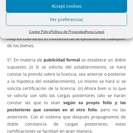
cargas posteriores
sólo tendrá lugar
respecto de las que
Accept cookies
consten en el folio del bien ejecutado. Esta regla debe ser
matizada
pues como después veremos cualquier carga
Ver preferencias
posterior, sea sobre la licencia o sobre el establecimiento,
va a repercutir sobre ambos folios lo que deberá ser tenido
Cookie Policy
Política de Privacidad
Aviso Legal
muy en cuenta en el momento de la ejecución de cualquier
de los bienes.
5º. En materia de
publicidad formal
se establece un doble
supuesto: (i) Si se solicita del establecimiento, se hará
constar la prenda sobre la licencia, sea anterior o posterior
a la hipoteca del establecimiento. Lo mismo se hará si se
solicita certificación de la licencia. (ii) Ahora bien si lo que
se solicita son sólo las cargas posteriores sólo se harán
constar las que lo sean
según su propio folio y las
posteriores que consten en el otro folio
, pero no las
anteriores. Con el sistema que después propugnamos de
doble constancia de cargas posteriores, estas
certificaciones se facilitan en gran manera.