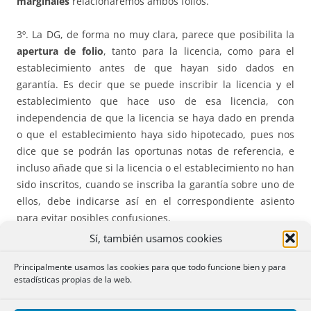
marginales
relacionaremos ambos folios.
3º. La DG, de forma no muy clara, parece que posibilita la
apertura de folio
, tanto para la licencia, como para el
establecimiento antes de que hayan sido dados en
garantía. Es decir que se puede inscribir la licencia y el
establecimiento que hace uso de esa licencia, con
independencia de que la licencia se haya dado en prenda
o que el establecimiento haya sido hipotecado, pues nos
dice que se podrán las oportunas notas de referencia, e
incluso añade que si la licencia o el establecimiento no han
sido inscritos, cuando se inscriba la garantía sobre uno de
ellos, debe indicarse así en el correspondiente asiento
para evitar posibles confusiones.
Sí, también usamos cookies
4º. En caso de ejecución,
la nota marginal
de expedición
Principalmente usamos las cookies para que todo funcione bien y para
de cargas sólo se reflejará en el folio del bien que se
estadísticas propias de la web.
ejecute, sea la licencia o el establecimiento. En
consonancia con ello las notificaciones a los titulares de