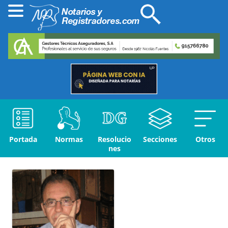
Portada
Normas
Resolucio
Secciones
Otros
nes