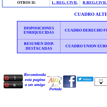
OTROS II:
L. REG. CIVIL
R.REG.CIVIL
CUADRO ALT
DISPOSICIONES
CUADRO DERECHO F
ENRIQUECIDAS
RESUMEN DISP
.
CUADRO UNION EUR
DESTACADAS
Recomienda
esta pagina
a un amigo
Portada