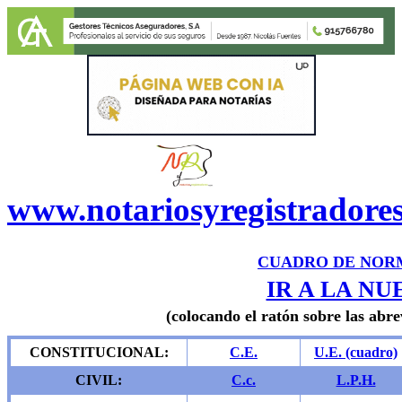
www.notariosyregistradore
CUADRO DE NOR
IR A LA N
(colocando el ratón sobre las abrev
CONSTITUCIONAL:
C.E.
U.E. (cuadro)
CIVIL:
C.c.
L.P.H.