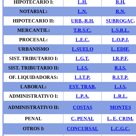
HIPOTECARIO I:
L.H.
R.H.
NOTARIAL:
L.N.
R.N.
HIPOTECARIO II:
URB.-R.H.
SUBROGAC
.
MERCANTIL:
T.R.S.C.
L.S.R.L.
PROCESAL:
L.E.C.
L.O.P.J.
URBANISMO
L.SUELO
L. EDIF.
SIST. TRIBUTARIO I:
L.G.T.
I.R.P.F.
SIST. TRIBUTARIO II:
L.I.S.
R.I.S.
OF. LIQUIDADORAS:
L.I.T.P.
R.I.T.P.
LABORAL:
EST. TRAB.
L.
J.S.
ADMINISTRATIVO I:
L.P.A.
L.R.L.
ADMINISTRATIVO II:
COSTAS
MONTES
PENAL
C. PENAL
L. E. CRIM.
OTROS I:
CONCURSAL
L.C.G.C.