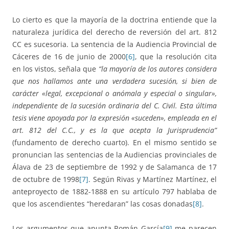
Lo cierto es que la mayoría de la doctrina entiende que la
naturaleza jurídica del derecho de reversión del art. 812
CC es sucesoria. La sentencia de la Audiencia Provincial de
Cáceres de 16 de junio de 2000
[6]
, que la resolución cita
en los vistos, señala que
“la mayoría de los autores considera
que nos hallamos ante una verdadera sucesión, si bien de
carácter «legal, excepcional o anómala y especial o singular»,
independiente de la sucesión ordinaria del C. Civil. Esta última
tesis viene apoyada por la expresión «suceden», empleada en el
art. 812 del C.C., y es la que acepta la Jurisprudencia”
(fundamento de derecho cuarto). En el mismo sentido se
pronuncian las sentencias de la Audiencias provinciales de
Álava de 23 de septiembre de 1992 y de Salamanca de 17
de octubre de 1998
[7]
. Según Rivas y Martínez Martínez, el
anteproyecto de 1882-1888 en su artículo 797 hablaba de
que los ascendientes “heredaran” las cosas donadas
[8]
.
Los argumentos que apunta Román García
[9]
me parecen