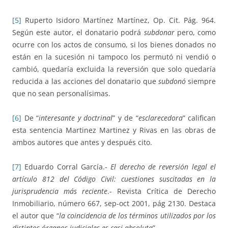
[5]
Ruperto Isidoro Martínez Martínez, Op. Cit. Pág. 964.
Según este autor, el donatario podrá
subdonar
pero, como
ocurre con los actos de consumo, si los bienes donados no
están en la sucesión ni tampoco los permutó ni vendió o
cambió, quedaría excluida la reversión que solo quedaría
reducida a las acciones del donatario que
subdonó
siempre
que no sean personalísimas.
[6]
De “
interesante y doctrinal
” y de “
esclarecedora
” califican
esta sentencia Martinez Martinez y Rivas en las obras de
ambos autores que antes y después cito.
[7]
Eduardo Corral García.-
El derecho de reversión legal el
artículo 812 del Código Civil: cuestiones suscitadas en la
jurisprudencia más reciente
.- Revista Crítica de Derecho
Inmobiliario, número 667, sep-oct 2001, pág 2130. Destaca
el autor que “
la coincidencia de los términos utilizados por los
distintos órganos judiciales es casi absoluta
”.