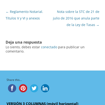
Navegación
←
Reglamento Notarial.
Nota sobre la STC de 21 de
de
Títulos V y VI y anexos
julio de 2016 que anula parte
entradas
de la Ley de Tasas
→
Deja una respuesta
Lo siento, debes estar
conectado
para publicar un
comentario.
Share this...
VERSIÓN 3 COLUMNAS (móvil horizontal)