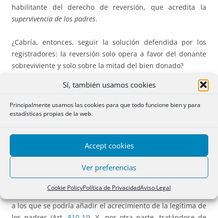
habilitante del derecho de reversión, que acredita la
supervivencia de los padres
.
¿Cabría, entonces, seguir la solución defendida por los
registradores: la reversión solo opera a favor del donante
sobreviviente y solo sobre la mitad del bien donado?
Sí, también usamos cookies
En mi opinión no. Debería prosperar la tesis del notario
recurrente: revierte la nuda propiedad de la totalidad del
Principalmente usamos las cookies para que todo funcione bien y para
bien donado y a favor del único donante sobreviviente.
estadísticas propias de la web.
Porque, aunque anómala o especial, se trata de una
sucesión mortis causa y si es así, y tratándose de un
Accept cookies
llamamiento por ministerio de la ley resulta acertada, a mi
juicio, su argumentación de que el régimen supletorio
Ver preferencias
aplicable es el de los artículos
922
(acrecimiento entre
parientes de un mismo grado cuando alguno no puede
Cookie Policy
Política de Privacidad
Aviso Legal
suceder) y
937
(acrecimiento al único padre sobreviviente)
a los que se podría añadir el acrecimiento de la legítima de
los padres (Art.
810-1º
). Y, por otra parte, tratándose de