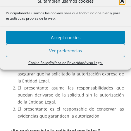
Sí, también usamos cookies
La norma que regula la solicitud en interés de terceros es
Principalmente usamos las cookies para que todo funcione bien y para
la
Resolución de 11 de abril de 2017
Dirección General de
estadísticas propias de la web.
los Registros y del Notariado (DGRN) que establece los
datos mínimos que debe aportar el presentante que
Accept cookies
realiza la solicitud.
Ver preferencias
En concreto
se requiere
que:
Cookie Policy
Política de Privacidad
Aviso Legal
El presentante aporte la información necesaria para
asegurar que ha solicitado la autorización expresa de
la Entidad Legal.
El presentante asume las responsabilidades que
puedan derivarse de la solicitud sin la autorización
de la Entidad Legal.
El presentante es el responsable de conservar las
evidencias que garanticen la autorización.
– ¿En qué consiste la solicitud por lotes?