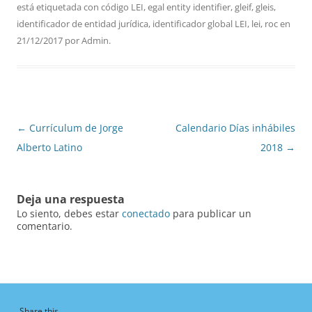
está etiquetada con
código LEI
,
egal entity identifier
,
gleif
,
gleis
,
identificador de entidad jurídica
,
identificador global LEI
,
lei
,
roc
en
21/12/2017
por
Admin
.
Navegación
←
Currículum de Jorge
Calendario Días inhábiles
de
Alberto Latino
2018
→
entradas
Deja una respuesta
Lo siento, debes estar
conectado
para publicar un
comentario.
Share this...