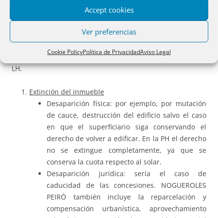
Accept cookies
instancia de parte, y no de oficio. Si la cancelación se
considera como una inscripción de sentido negativo es
Ver preferencias
lógico que exista una correspondencia con el art. 6 LH que
nos dice quién puede pedirla. También debe ponerse en
Cookie Policy
Política de Privacidad
Aviso Legal
relación con otros preceptos, especialmente los art. 82 y 83
LH.
Extinción del inmueble
Desaparición física: por ejemplo, por mutación
de cauce, destrucción del edificio salvo el caso
en que el superficiario siga conservando el
derecho de volver a edificar. En la PH el derecho
no se extingue completamente, ya que se
conserva la cuota respecto al solar.
Desaparición jurídica: sería el caso de
caducidad de las concesiones. NOGUEROLES
PEIRÓ también incluye la reparcelación y
compensación urbanística, aprovechamiento