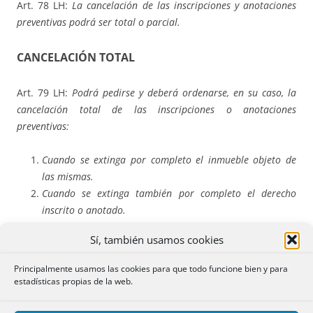
Art. 78 LH:
La cancelación de las inscripciones y anotaciones
preventivas podrá ser total o parcial.
CANCELACIÓN TOTAL
Art. 79 LH:
Podrá pedirse y deberá ordenarse, en su caso, la
cancelación total de las inscripciones o anotaciones
preventivas:
Cuando se extinga por completo el inmueble objeto de
las mismas.
Cuando se extinga también por completo el derecho
inscrito o anotado.
Cuando se declare la nulidad del título en cuya virtud se
Sí, también usamos cookies
hayan hecho.
Cuando se declare su nulidad por falta de alguno de sus
Principalmente usamos las cookies para que todo funcione bien y para
requisitos esenciales conforme a lo dispuesto en esta Ley.
estadísticas propias de la web.
El primer inciso establece la regla general de su práctica a