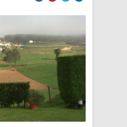
DE INICIO
PREMIO NYR
VORITOS
CONVENCIONES ANUALES
A IRPF
NUEVA ETAPA
AS
POLÍTICA DE PRIVACIDAD
IJUELAS
AVISO LEGAL
POTECA
REPORTAR INCIDENCIA
PERES
LOGOTIPO
CES
ENTREVISTAS
SONRISA
ENVÍA CORREO
CANALES DE VÍDEO