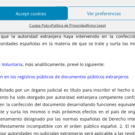
es españolas.
Accept cookies
Ver preferencias
 públicos extranjeros
Cookie Policy
Política de Privacidad
Aviso Legal
diciales podrán ser inscritos en los registros públicos españoles 
re que la autoridad extranjera haya intervenido en la confecc
oridades españolas en la materia de que se trate y surta los m
n Voluntaria
, más analíticamente, prevé lo siguiente:
ión en los registros públicos de documentos públicos extranjeros
ctado por un órgano judicial es título para inscribir el hecho
mento ha sido otorgado por autoridad extranjera competente confo
 en la confección del documento desarrollando funciones equiva
te y surta los mismos o más próximos efectos en el país de ori
enamiento designado por las normas españolas de Derecho intern
fiestamente incompatible con el orden público español. 2. El r
 por autoridades no judiciales extranjeras será aplicable a las res