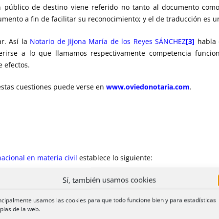
en público de destino viene referido no tanto al documento como 
cumento a fin de facilitar su reconocimiento; y el de traducción es
r. Así la
Notario de Jijona María de los Reyes SÁNCHEZ
[3]
habla 
ferirse a lo que llamamos respectivamente competencia funcion
e efectos.
estas cuestiones puede verse en
www.oviedonotaria.com
.
acional en materia civil
establece lo siguiente:
úblicos extranjeros
Sí, también usamos cookies
autorizados por autoridades extranjeras serán ejecutables en 
ncipalmente usamos las cookies para que todo funcione bien y para estadísticas
pias de la web.
 2. A efectos de su ejecutabilidad en España deberán tener al me