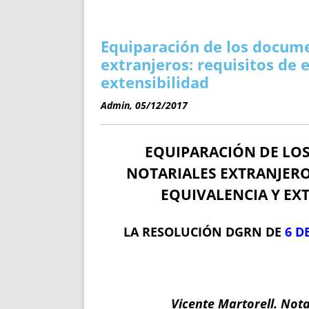
ENRIQUECIDAS
TITULARES 
NO DESESPERES
CAT
A MANO
SUCESIONES 
Equiparación de los docume
FUTURAS NORMAS
GEORREFE
extranjeros: requisitos de 
ALQUILE
extensibilidad
TRI
Admin, 05/12/2017
LH Y C
¿SABIA
EQUIPARACIÓN DE LO
FRANCI
BÚSQUED
NOTARIALES EXTRANJERO
EQUIVALENCIA Y EX
LA RESOLUCIÓN DGRN DE
6 D
Vicente Martorell. Nota