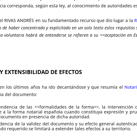
ia corresponda, según esta ley, al conocimiento de autoridades es
fael RIVAS ANDRÉS en su fundamentado recurso que dio lugar a la
R
 de haber concentrado y explicitado en un solo texto estos requisitos s
sta voluntaria habrá de entenderse se refieren a su <<aceptación en 
Y EXTENSIBILIDAD DE EFECTOS
en los últimos años ha ido decantándose y que resumía el
Notar
acia del documento:
endencia de las <<formalidades de la forma>>, la intervención 
 a la forma notarial española cuando constituya expresión y pru
documento en presencia de dicha autoridad.
dencia de la validez del documento y su efecto general autentica
ado requerido se limitará a extender tales efectos a su territorio.