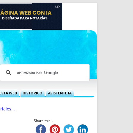
ESTA WEB
HISTÓRICO
ASISTENTE IA
A DGRN
QUÉ OFRECEMOS
iales...
 NIF
IDEARIO WEB
 LABORAL
QUIÉNES SOMOS
Share this...
ÁBILES
HISTORIA