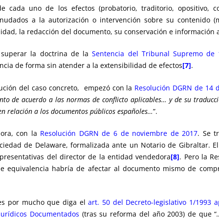
 cada uno de los efectos (probatorio, traditorio, opositivo, const
nudados a la autorización o intervención sobre su contenido 
alidad, la redacción del documento, su conservación e información a
a superar la doctrina de la
Sentencia del Tribunal Supremo de 
ncia de forma sin atender a la extensibilidad de efectos
[7]
.
olución del caso concreto, empezó con la
Resolución DGRN de 14 
nto de acuerdo a las normas de conflicto aplicables… y de su traducci
 en relación a los documentos públicos españoles…
”.
hora, con la
Resolución DGRN de 6 de noviembre de 2017
. Se 
iedad de Delaware, formalizada ante un Notario de Gibraltar. E
epresentativas del director de la entidad vendedora
[8]
. Pero la R
de equivalencia habría de afectar al documento mismo de compr
pues por mucho que diga el
art. 50 del Decreto-legislativo 1/1993
 Jurídicos Documentados
(tras su reforma del año 2003) de que “