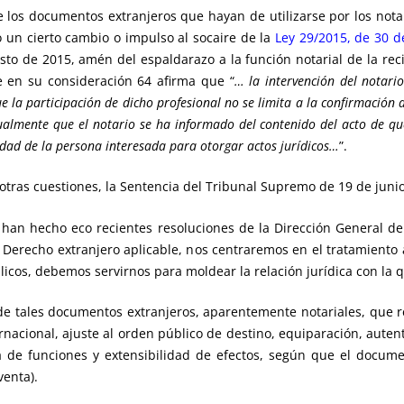
e los documentos extranjeros que hayan de utilizarse por los nota
 un cierto cambio o impulso al socaire de la
Ley 29/2015, de 30 de
osto de 2015, amén del espaldarazo a la función notarial de la re
e en su consideración 64 afirma que “
… la intervención del notari
que la participación de dicho profesional no se limita a la confirmació
almente que el notario se ha informado del contenido del acto de que 
dad de la persona interesada para otorgar actos jurídicos…
”.
otras cuestiones, la Sentencia del Tribunal Supremo de 19 de juni
 han hecho eco recientes resoluciones de la Dirección General de
 Derecho extranjero aplicable, nos centraremos en el tratamiento
cos, debemos servirnos para moldear la relación jurídica con la q
 de tales documentos extranjeros, aparentemente notariales, que 
nacional, ajuste al orden público de destino, equiparación, autent
ia de funciones y extensibilidad de efectos, según que el docume
enta).