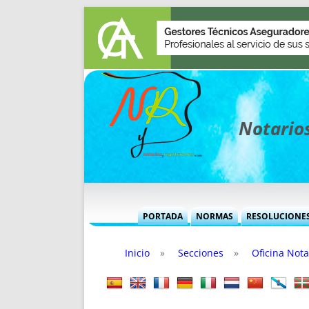
Notarios
PORTADA
NORMAS
RESOLUCIONE
MÁS USADAS (CUADRO)
INFORMES 
Inicio
»
Secciones
»
Oficina Nota
INFORMES MENSUALES
VOCES P
MÁS DESTACADAS
VOCES M
TITULARES DESDE 2002
TITULARES