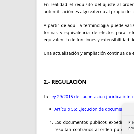
En realidad el requisito del ajuste al ord
autentificación es algo externo al propio do
A partir de aquí la terminología puede varia
formas y equivalencia de efectos para re
equivalencia de funciones y extensibilidad d
Una actualización y ampliación continua de 
2.- REGULACIÓN
La
Ley 29/2015 de cooperación jurídica intern
Artículo 56: Ejecución de documentos p
Los documentos públicos expedidos o 
Pri
pro
resultan contrarios al orden público.