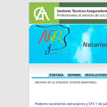
Notarios
PORTADA
NORMAS
RESOLUCIONE
MÁS USADAS (CUADRO)
INFORMES 
ARCHIVO DE LA ETIQUETA:
VICENTE MARTORELL
INFORMES MENSUALES
VOCES P
MÁS DESTACADAS
VOCES M
TITULARES DESDE 2002
TITULARES
Poderes societarios extranjeros y STS 1 de ju