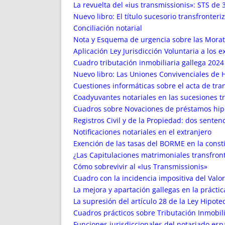
ENRIQUECIDAS
TITULARES 
La revuelta del «ius transmissionis»: STS de 
NO DESESPERES
CAT
Nuevo libro: El título sucesorio transfronteri
Conciliación notarial
A MANO
SUCESIONES 
Nota y Esquema de urgencia sobre las Morat
FUTURAS NORMAS
GEORREFE
Aplicación Ley Jurisdicción Voluntaria a los 
ALQUILE
Cuadro tributación inmobiliaria gallega 2024 
TRI
Nuevo libro: Las Uniones Convivenciales de 
LH Y C
Cuestiones informáticas sobre el acta de tra
¿SABIA
Coadyuvantes notariales en las sucesiones t
Cuadros sobre Novaciones de préstamos hipo
FRANCI
Registros Civil y de la Propiedad: dos sente
BÚSQUED
Notificaciones notariales en el extranjero
Exención de las tasas del BORME en la const
¿Las Capitulaciones matrimoniales transfronte
Cómo sobrevivir al «Ius Transmissionis»
Cuadro con la incidencia impositiva del Valor
La mejora y apartación gallegas en la práctic
La supresión del artículo 28 de la Ley Hipote
Cuadros prácticos sobre Tributación Inmobil
Funciones jurisdiccionales del notariado esp