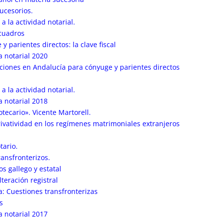
ucesorios.
a la actividad notarial.
 cuadros
 parientes directos: la clave fiscal
a notarial 2020
ciones en Andalucía para cónyuge y parientes directos
a la actividad notarial.
a notarial 2018
ecario». Vicente Martorell.
rivatividad en los regímenes matrimoniales extranjeros
tario.
ransfronterizos.
os gallego y estatal
teración registral
a: Cuestiones transfronterizas
s
a notarial 2017