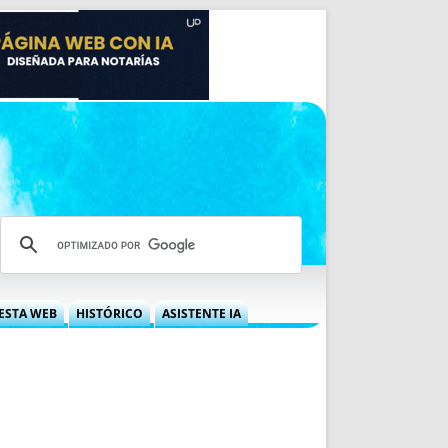
ESTA WEB
HISTÓRICO
ASISTENTE IA
A DGRN
QUÉ OFRECEMOS
 NIF
IDEARIO WEB
 LABORAL
QUIÉNES SOMOS
ÁBILES
HISTORIA