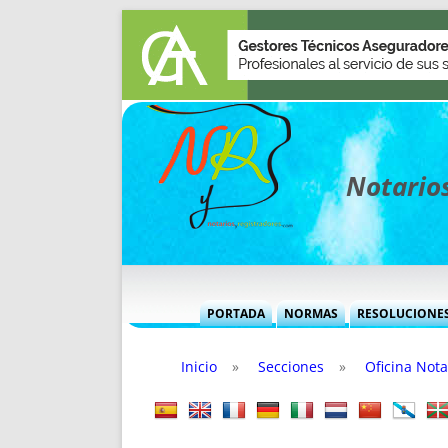
Notarios
PORTADA
NORMAS
RESOLUCIONE
MÁS USADAS (CUADRO)
INFORMES 
Inicio
»
Secciones
»
Oficina Nota
INFORMES MENSUALES
VOCES P
MÁS DESTACADAS
VOCES M
TITULARES DESDE 2002
TITULARES