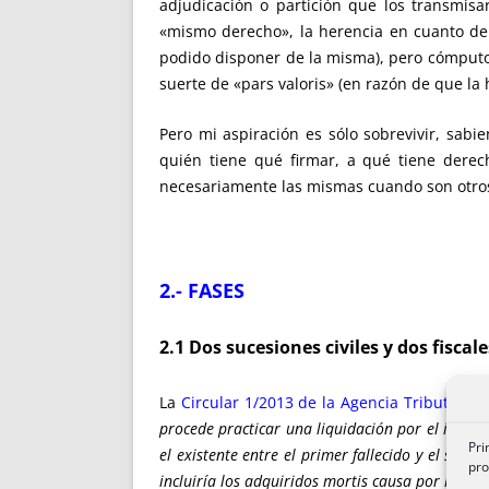
adjudicación o partición que los transmisa
«mismo derecho», la herencia en cuanto der
podido disponer de la misma), pero cómputo 
suerte de «pars valoris» (en razón de que la
Pero mi aspiración es sólo sobrevivir, sab
quién tiene qué firmar, a qué tiene dere
necesariamente las mismas cuando son otros 
2.- FASES
2.1 Dos sucesiones civiles y dos fiscal
La
Circular 1/2013 de la Agencia Tributaria 
procede practicar una liquidación por el impue
Pri
el existente entre el primer fallecido y el segu
pro
incluiría los adquiridos mortis causa por la he