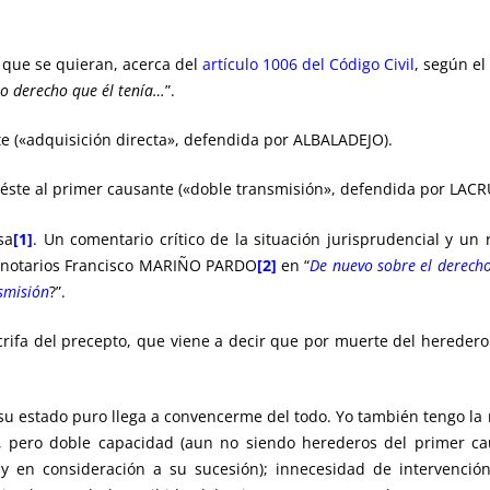
s que se quieran, acerca del
artículo 1006 del Código Civil
, según el 
mo derecho que él tenía…
”.
te («adquisición directa», defendida por ALBALADEJO).
y éste al primer causante («doble transmisión», defendida por LACR
sa
[1]
. Un comentario crítico de la situación jurisprudencial y u
os notarios Francisco MARIÑO PARDO
[2]
en “
De nuevo sobre el derech
smisión
?”.
crifa del precepto, que viene a decir que por muerte del heredero
su estado puro llega a convencerme del todo. Yo también tengo la
), pero doble capacidad (aun no siendo herederos del primer cau
y en consideración a su sucesión); innecesidad de intervención 