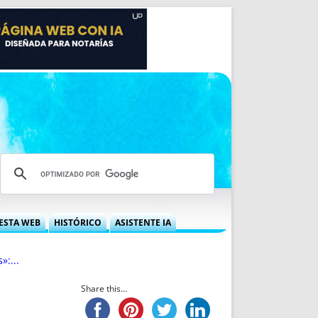
ESTA WEB
HISTÓRICO
ASISTENTE IA
A DGRN
QUÉ OFRECEMOS
»:...
 NIF
IDEARIO WEB
 LABORAL
QUIÉNES SOMOS
Share this...
ÁBILES
HISTORIA