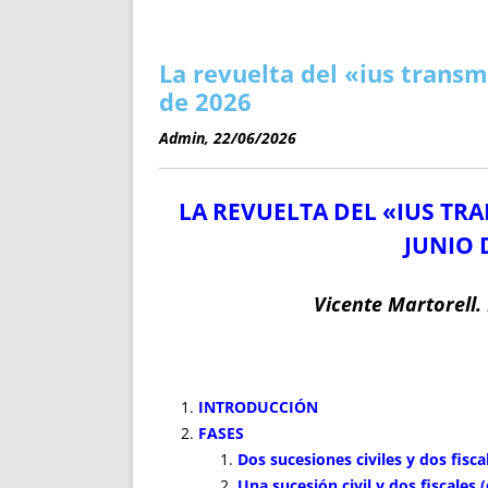
ENRIQUECIDAS
TITULARES 
NO DESESPERES
CAT
A MANO
SUCESIONES 
La revuelta del «ius transm
FUTURAS NORMAS
GEORREFE
de 2026
ALQUILE
Admin, 22/06/2026
TRI
LH Y C
LA REVUELTA DEL «IUS TRA
¿SABIA
FRANCI
JUNIO 
BÚSQUED
Vicente Martorell.
INTRODUCCIÓN
FASES
Dos sucesiones civiles y dos fisca
Una sucesión civil y dos fiscales 