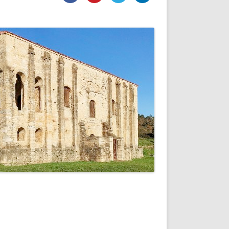
DE INICIO
PREMIO NYR
VORITOS
CONVENCIONES ANUALES
A IRPF
NUEVA ETAPA
AS
POLÍTICA DE PRIVACIDAD
IJUELAS
AVISO LEGAL
POTECA
REPORTAR INCIDENCIA
PERES
LOGOTIPO
CES
ENTREVISTAS
SONRISA
ENVÍA CORREO
CANALES DE VÍDEO