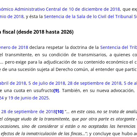
nómico Administrativo Central de 10 de diciembre de 2018
, que e
unio de 2018
, y ésta la
Sentencia de la Sala de lo Civil del Tribuna
a fiscal (desde 2018 hasta 2026)
enero de 2018
declara respetar la doctrina de la
Sentencia del Tr
el transmitente, en su condición de transmisarios, a quienes c
 pero exige para la adjudicación de su contenido económico el co
e de una sucesión sujeta al Derecho común, al entender que parti
bril de 2018
,
5 de julio de 2018
,
28 de septiembre de 2018
,
5 de a
de una cuota en usufructo
[9]
. También, en su nueva advocación,
24
y
19 de junio de 2025
.
 28 de septiembre de 2018
[10]
“
…
en este caso, no se trata de anal
del cónyuge viudo de la transmitente, que por otra parte es otorgante
ocasiones, sino de considerar si están o no aceptadas las herencias
s efectos de la inmatriculación de las fincas…
”; y concluye que hubo a