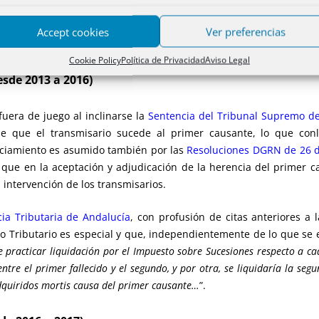
de febrero de 2006
, la Sentencia del
Tribunal Superior de Justici
Accept cookies
Ver preferencias
ciembre de 2011
(citada expresamente por la
Circular 1/2013 de la
Cookie Policy
Política de Privacidad
Aviso Legal
desde 2013 a 2016)
uera de juego al inclinarse la
Sentencia del Tribunal Supremo d
 de que el transmisario sucede al primer causante, lo que con
nunciamiento es asumido también por las
Resoluciones DGRN de 26 
que en la aceptación y adjudicación de la herencia del primer c
 intervención de los transmisarios.
cia Tributaria de Andalucía
, con profusión de citas anteriores a 
o Tributario es especial y que, independientemente de lo que se e
 practicar liquidación por el Impuesto sobre Sucesiones respecto a ca
ntre el primer fallecido y el segundo, y por otra, se liquidaría la seg
 adquiridos mortis causa del primer causante…
”.