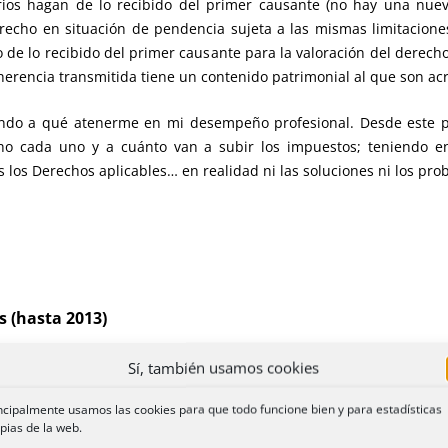
rios hagan de lo recibido del primer causante (no hay una nuev
echo en situación de pendencia sujeta a las mismas limitacione
de lo recibido del primer causante para la valoración del derecho 
 herencia transmitida tiene un contenido patrimonial al que son ac
iendo a qué atenerme en mi desempeño profesional. Desde este p
cho cada uno y a cuánto van a subir los impuestos; teniendo e
los Derechos aplicables… en realidad ni las soluciones ni los pro
es (hasta 2013)
Sí, también usamos cookies
de Andalucía
opta por la tesis de la «doble transmisión», de mane
sto de sucesiones para cada uno de ellos, por una parte, el impuesto p
ncipalmente usamos las cookies para que todo funcione bien y para estadísticas
ndo, y por otra, el impuesto de la segunda sucesión, que englobaría tod
pias de la web.
rencia…
«.