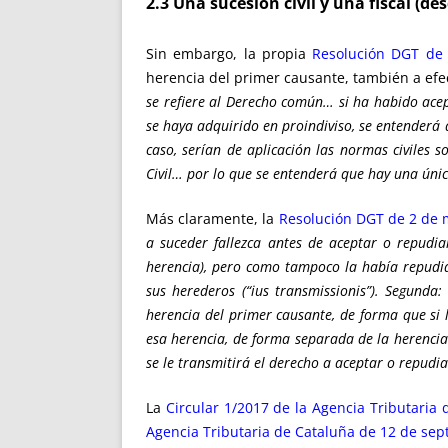
2.3 Una sucesión civil y una fiscal (de
Sin embargo, la propia
Resolución DGT de
herencia del primer causante, también a efec
se refiere al Derecho común… si ha habido ace
se haya adquirido en proindiviso, se entenderá
caso, serían de aplicación las normas civiles 
Civil… por lo que se entenderá que hay una úni
Más claramente, la
Resolución DGT de 2 de 
a suceder fallezca antes de aceptar o repudia
herencia), pero como tampoco la había repudiad
sus herederos (“ius transmissionis”). Segunda:
herencia del primer causante, de forma que si 
esa herencia, de forma separada de la herencia
se le transmitirá el derecho a aceptar o repudi
La
Circular 1/2017 de la Agencia Tributaria 
Agencia Tributaria de Cataluña de 12 de se