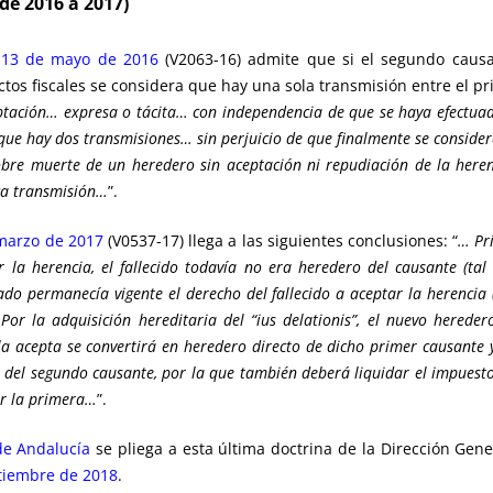
sde 2016 a 2017)
 13 de mayo de 2016
(V2063-16) admite que si el segundo causa
tos fiscales se considera que hay una sola transmisión entre el pri
ptación… expresa o tácita… con independencia de que se haya efectuad
 que hay dos transmisiones… sin perjuicio de que finalmente se conside
sobre muerte de un heredero sin aceptación ni repudiación de la herenc
ca transmisión…
”.
marzo de 2017
(V0537-17) llega a las siguientes conclusiones: “
… Pr
r la herencia, el fallecido todavía no era heredero del causante (tal
o permanecía vigente el derecho del fallecido a aceptar la herencia (“
 Por la adquisición hereditaria del “ius delationis”, el nuevo hered
la acepta se convertirá en heredero directo de dicho primer causante 
 del segundo causante, por la que también deberá liquidar el impuest
ar la primera…
”.
de Andalucía
se pliega a esta última doctrina de la Dirección Gen
ptiembre de 2018
.