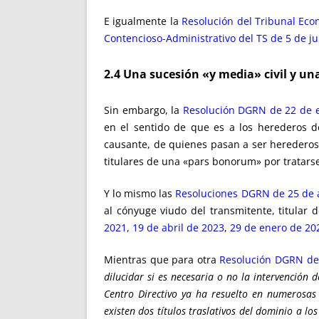
E igualmente la
Resolución del Tribunal Eco
Contencioso-Administrativo del TS de 5 de j
2.4 Una sucesión
«
y media
»
civil y un
Sin embargo, la
Resolución DGRN de 22 de 
en el sentido de que es a los herederos d
causante, de quienes pasan a ser herederos…
titulares de una «pars bonorum» por tratars
Y lo mismo las
Resoluciones DGRN de 25 de a
al cónyuge viudo del transmitente, titular 
2021
,
19 de abril de 2023
,
29 de enero de 20
Mientras que para otra
Resolución DGRN de
dilucidar si es necesaria o no la intervención 
Centro Directivo ya ha resuelto en numerosas 
existen dos títulos traslativos del dominio a lo