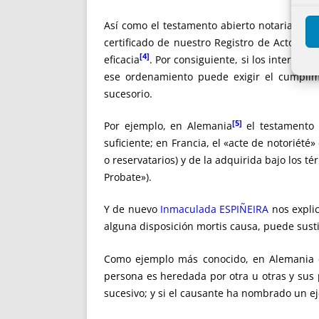
Así como el testamento abierto notarial esp
certificado de nuestro Registro de Actos de
[4]
eficacia
. Por consiguiente, si los interes
ese ordenamiento puede exigir el cumplimi
sucesorio.
[5]
Por ejemplo, en Alemania
el testamento n
suficiente; en Francia, el «acte de notoriété
o reservatarios) y de la adquirida bajo los t
Probate»).
Y de nuevo
Inmaculada ESPIÑEIRA
nos expli
alguna disposición mortis causa, puede sustit
Como ejemplo más conocido, en Alemania el
persona es heredada por otra u otras y sus 
sucesivo; y si el causante ha nombrado un ej