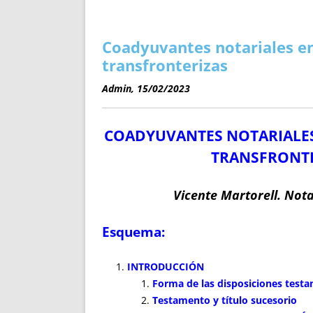
ENRIQUECIDAS
TITULARES 
NO DESESPERES
CAT
A MANO
SUCESIONES 
Coadyuvantes notariales en
FUTURAS NORMAS
GEORREFE
transfronterizas
ALQUILE
Admin, 15/02/2023
TRI
LH Y C
C
OADYUVANTES NOTARIALES
¿SABIA
FRANCI
TRANSFRONTE
BÚSQUED
Vicente Martorell. Nota
Esquema:
INTRODUCCIÓN
Forma de las disposiciones test
Testamento y título sucesorio