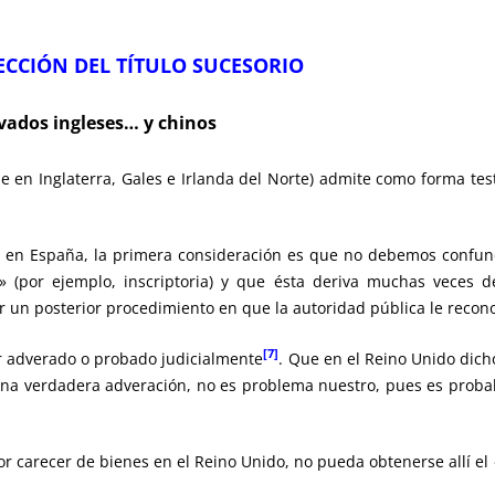
ECCIÓN DEL TÍTULO SUCESORIO
ivados ingleses… y chinos
le en Inglaterra, Gales e Irlanda del Norte) admite como forma te
d en España, la primera consideración es que no debemos confun
a» (por ejemplo, inscriptoria) y que ésta deriva muchas veces d
or un posterior procedimiento en que la autoridad pública le recono
[7]
r adverado o probado judicialmente
. Que en el Reino Unido dicho
na verdadera adveración, no es problema nuestro, pues es probab
r carecer de bienes en el Reino Unido, no pueda obtenerse allí el