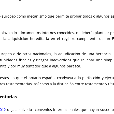
rio europeo como mecanismo que permite probar todos o algunos as
laza a los documentos internos conocidos, ni debería plantear pro
 de la adquisición hereditaria en el registro competente de un
uropeo o de otros nacionales, la adjudicación de una herencia,
unidades fiscales y riesgos inadvertidos que rellenar una simple
ita y por muy tentador que a algunos parezca.
tos en que el notario español coadyuva a la perfección y ejecuci
nes testamentarias, así como a la distinción entre testamento y títu
mentarias
2012
deja a salvo los convenios internacionales que hayan suscri