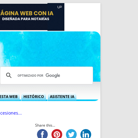
ESTA WEB
HISTÓRICO
ASISTENTE IA
A DGRN
QUÉ OFRECEMOS
cesiones...
 NIF
IDEARIO WEB
 LABORAL
QUIÉNES SOMOS
Share this...
ÁBILES
HISTORIA