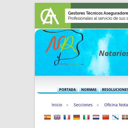
Notarios
PORTADA
NORMAS
RESOLUCIONE
MÁS USADAS (CUADRO)
INFORMES 
Inicio
»
Secciones
»
Oficina Nota
INFORMES MENSUALES
VOCES P
MÁS DESTACADAS
VOCES M
TITULARES DESDE 2002
TITULARES