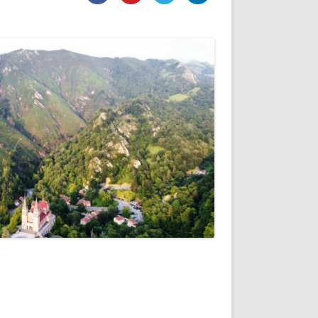
DE INICIO
PREMIO NYR
VORITOS
CONVENCIONES ANUALES
A IRPF
NUEVA ETAPA
AS
POLÍTICA DE PRIVACIDAD
IJUELAS
AVISO LEGAL
POTECA
REPORTAR INCIDENCIA
PERES
LOGOTIPO
CES
ENTREVISTAS
SONRISA
ENVÍA CORREO
CANALES DE VÍDEO