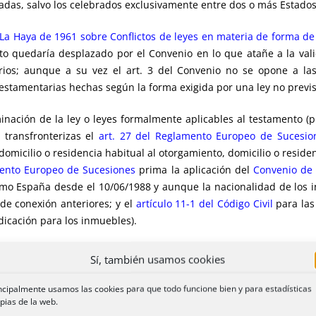
uladas, salvo los celebrados exclusivamente entre dos o más Estad
La Haya de 1961 sobre Conflictos de leyes en materia de forma de 
to quedaría desplazado por el Convenio en lo que atañe a la vali
os; aunque a su vez el art. 3 del Convenio no se opone a las
estamentarias hechas según la forma exigida por una ley no previst
inación de la ley o leyes formalmente aplicables al testamento (p
 transfronterizas el
art. 27 del Reglamento Europeo de Sucesio
domicilio o residencia habitual al otorgamiento, domicilio o residen
mento Europeo de Sucesiones
prima la aplicación del
Convenio de
o España desde el 10/06/1988 y aunque la nacionalidad de los in
de conexión anteriores; y el
artículo 11-1 del Código Civil
para las
adicación para los inmuebles).
Sí, también usamos cookies
ncipalmente usamos las cookies para que todo funcione bien y para estadísticas
[3]
so de manifiesto
Inmaculada ESPIÑEIRA
para la situación anter
pias de la web.
esorio.