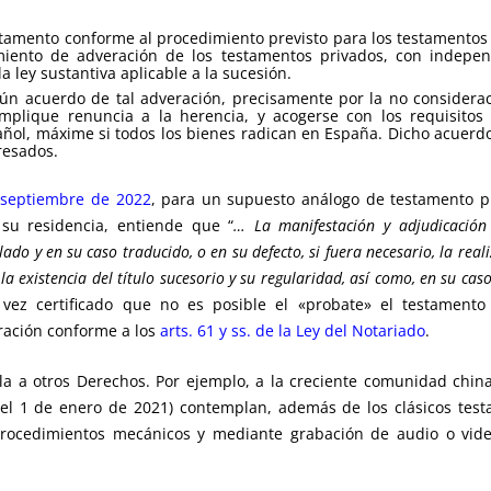
stamento conforme al procedimiento previsto para los testamentos 
ento de adveración de los testamentos privados, con independ
a ley sustantiva aplicable a la sucesión.
omún acuerdo de tal adveración, precisamente por la no considera
implique renuncia a la herencia, y acogerse con los requisito
pañol, máxime si todos los bienes radican en España. Dicho acuer
resados.
 septiembre de 2022
, para un supuesto análogo de testamento pr
su residencia, entiende que “
… La manifestación y adjudicación 
ado y en su caso traducido, o en su defecto, si fuera necesario, la rea
la existencia del título sucesorio y su regularidad, así como, en su ca
ez certificado que no es posible el «probate» el testamento
eración conforme a los
arts. 61 y ss. de la Ley del Notariado
.
rla a otros Derechos. Por ejemplo, a la creciente comunidad chin
el 1 de enero de 2021) contemplan, además de los clásicos testa
rocedimientos mecánicos y mediante grabación de audio o video