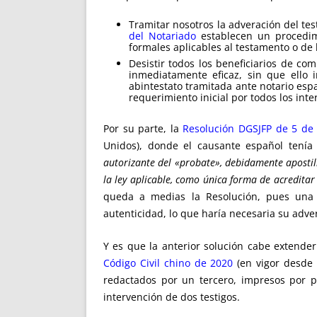
Tramitar nosotros la adveración del te
del Notariado
establecen un procedimi
formales aplicables al testamento o de l
Desistir todos los beneficiarios de c
inmediatamente eficaz, sin que ello 
abintestato tramitada ante notario es
requerimiento inicial por todos los inte
Por su parte, la
Resolución DGSJFP de 5 de
Unidos), donde el causante español tenía 
autorizante del «probate», debidamente apostill
la ley aplicable, como única forma de acreditar 
queda a medias la Resolución, pues una v
autenticidad, lo que haría necesaria su adv
Y es que la anterior solución cabe extende
Código Civil chino de 2020
(en vigor desde 
redactados por un tercero, impresos por p
intervención de dos testigos.