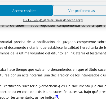
añol se caracteriza por su inmediata eficacia, una vez fallecido 
Accept cookies
Ver preferencias
 Última Voluntad, no en todos los ordenamientos jurídicos el test
ados en la sucesión presentan un testamento ante notario otorgado 
Cookie Policy
Política de Privacidad
Aviso Legal
ento de determinados requisitos complementarios para que el 
otarial precisa de la notificación del Juzgado competente sobr
» es el documento notarial que establece la calidad hereditaria de 
érminos de la última voluntad del difunto; en Inglaterra el testame
caba hace tiempo que existen ordenamientos en que el título suce
uirse por un acta notarial, una declaración de los interesados o un
 certificado sucesorio («erbschein») es un documento judicial
porciones; en caso de existir una sucesión sucesiva, bajo qué pr
[6]
ecutor testamentario, así se indica
.