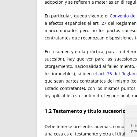
adopción y se refieran a materias en él reg
En particular, queda vigente el
Convenio de 
a efectos españoles el art. 27 del Reglamen
mancomunados pero no los pactos sucesori
contratantes que reconozcan disposiciones t
En resumen y en la práctica, para la determ
sucesión), hay que ver para las sucesiones
otorgamiento, nacionalidad al fallecimiento, 
los inmuebles), si bien el
art. 75 del Regla
que sean partes contratantes del mismo (com
Estado contratante), con los mismos puntos 
ley aplicable a su contenido, ley personal, r
1.2 Testamento y título sucesorio
Pri
Debe tenerse presente, además, como ya pu
pro
una cosa es el testamento y otra el título suc