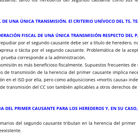
 DE UNA ÚNICA TRANSMISIÓN. El CRITERIO
UNÍVOCO DEL TS, TE
IDERACIÓN FISCAL DE UNA ÚNICA TRANSMISIÓN RESPECTO DEL 
repudiar por el segundo causante debe ser a título de heredero, n
presa o tácita por el segundo causante. Problemática de la acept
a prueba corresponde a la administración.
nsmisión es más beneficioso fiscalmente. Supuestos frecuentes de m
echo de transmisión de la herencia del primer causante implica nec
ón en el ISD por ella, pero como adquisiciones «mortis causa» ind
o de transmisión del CC son también aplicables a otros derechos de
CIA DEL PRIMER CAUSANTE PARA LOS HEREDEROS Y, EN SU CASO
itimarios del segundo causante tributan en la herencia del prime
eexistente.