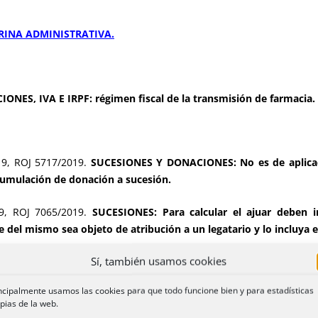
RINA ADMINISTRATIVA.
ONES, IVA E IRPF: régimen fiscal de la transmisión de farmacia.
9, ROJ 5717/2019.
SUCESIONES Y DONACIONES: No es de aplicaci
cumulación de donación a sucesión.
, ROJ 7065/2019.
SUCESIONES: Para calcular el ajuar deben in
 del mismo sea objeto de atribución a un legatario y lo incluya e
Sí, también usamos cookies
 DONACIONES:
la condonación o «quita» por el banco de parte d
queda sujeta como donación al faltar «animus donandi».
ncipalmente usamos las cookies para que todo funcione bien y para estadísticas
pias de la web.