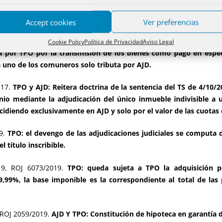
019
.
TPO y AJD: Doble extinción de condominio en unidad de ac
Accept cookies
Ver preferencias
erentes cuotas indivisas, adjudicándose el mismo comunero los d
préstamo hipotecario de los bienes, parte en especie mediante
Cookie Policy
Política de Privacidad
Aviso Legal
a por TPO por la transmisión de los bienes como pago en especie
 a uno de los comuneros solo tributa por AJD.
217.
TPO y AJD: Reitera doctrina de la sentencia del TS de 4/10/
inio mediante la adjudicación del único inmueble indivisible 
cidiendo exclusivamente en AJD y solo por el valor de las cuotas 
19.
TPO: el devengo de las adjudicaciones judiciales se computa 
 título inscribible.
9, ROJ 6073/2019.
TPO: queda sujeta a TPO la adquisición p
9,99%, la base imponible es la correspondiente al total de las 
 ROJ 2059/2019.
AJD Y TPO: Constitución de hipoteca en garantía d