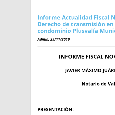
ENRIQUECIDAS
TITULARES 
NO DESESPERES
CAT
A MANO
SUCESIONES 
Informe Actualidad Fiscal 
FUTURAS NORMAS
GEORREFE
Derecho de transmisión en 
ALQUILE
condominio Plusvalía Muni
TRI
Admin, 25/11/2019
LH Y C
¿SABIA
INFORME FISCAL NO
FRANCI
BÚSQUED
JAVIER MÁXIMO JUÁR
Notario de Va
PRESENTACIÓN: