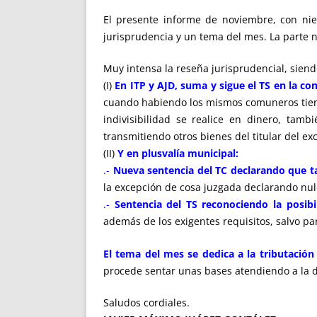
El presente informe de noviembre, con niev
jurisprudencia y un tema del mes. La parte 
Muy intensa la reseña jurisprudencial, sien
(I)
En ITP y AJD, suma y sigue el TS en la c
cuando habiendo los mismos comuneros tienen
indivisibilidad se realice en dinero, tam
transmitiendo otros bienes del titular del exc
(II)
Y en plusvalía municipal:
.-
Nueva sentencia del TC declarando que ta
la excepción de cosa juzgada declarando nulo
.-
Sentencia del TS reconociendo la posibi
además de los exigentes requisitos, salvo p
El tema del mes se dedica a la tributación
procede sentar unas bases atendiendo a la doc
Saludos cordiales.