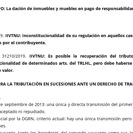
O: La dación de inmuebles y muebles en pago de responsabilidad 
9.
IIVTNU: Inconstitucionalidad de su regulación en aquellos caso
 por el contribuyente.
J 31210/2019.
IIVTNU: Es posible la recuperación del tribut
ucionalidad de determinados arts. del TRLHL, pero debe haberse
 valor.
ARA LA TRIBUTACIÓN EN SUCESIONES ANTE UN DERECHO DE TR
.
1 de septiembre de 2013: una única y directa transmisión del prime
aceptado ni repudiado.
ncial por la DGRN, criterio actual: hay una única transmisión pero 
nes.
causante, tanto los herederos del segundo causante como sus le