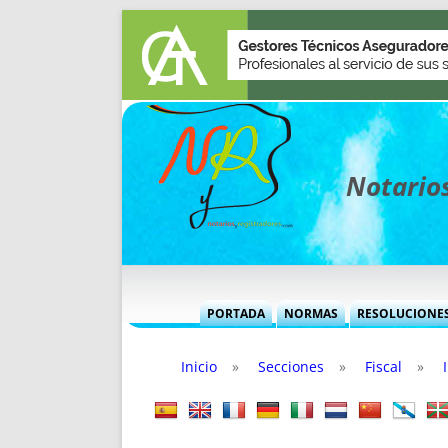
Notarios
PORTADA
NORMAS
RESOLUCIONE
MÁS USADAS (CUADRO)
INFORMES 
Inicio
»
Secciones
»
Fiscal
»
INFORMES MENSUALES
VOCES P
MÁS DESTACADAS
VOCES M
TITULARES DESDE 2002
TITULARES