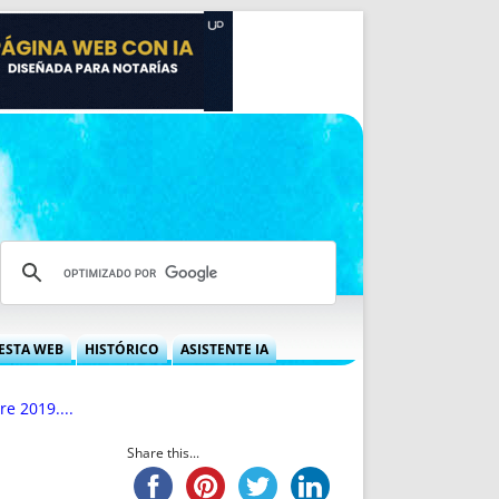
ESTA WEB
HISTÓRICO
ASISTENTE IA
A DGRN
QUÉ OFRECEMOS
e 2019....
 NIF
IDEARIO WEB
 LABORAL
QUIÉNES SOMOS
Share this...
ÁBILES
HISTORIA