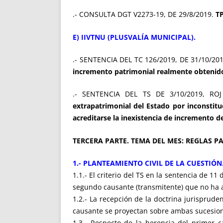
.- CONSULTA DGT V2273-19, DE 29/8/2019.
TP
E) IIVTNU (PLUSVALÍA MUNICIPAL).
.- SENTENCIA DEL TC 126/2019, DE 31/10/201
incremento patrimonial realmente obtenido
.- SENTENCIA DEL TS DE 3/10/2019, RO
extrapatrimonial del Estado por inconstit
acreditarse la inexistencia de incremento de
TERCERA PARTE. TEMA DEL MES: REGLAS P
1.- PLANTEAMIENTO CIVIL DE LA CUESTIÓN
1.1.- El criterio del TS en la sentencia de 1
segundo causante (transmitente) que no ha 
1.2.- La recepción de la doctrina jurisprude
causante se proyectan sobre ambas sucesio
1.3.- Respecto de la herencia del primer 