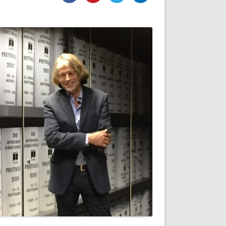
DE INICIO
PREMIO NYR
VORITOS
CONVENCIONES ANUALES
A IRPF
NUEVA ETAPA
AS
POLÍTICA DE PRIVACIDAD
IJUELAS
AVISO LEGAL
POTECA
REPORTAR INCIDENCIA
PERES
LOGOTIPO
CES
ENTREVISTAS
SONRISA
ENVÍA CORREO
CANALES DE VÍDEO