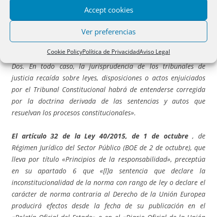
procedimiento sancionador en que, como consecuencia de la
Accept cookies
nulidad de la norma aplicada, resulte una reducción de la pena
Ver preferencias
o de la sanción o una exclusión, exención o limitación de la
responsabilidad.
Cookie Policy
Política de Privacidad
Aviso Legal
Dos. En todo caso, la jurisprudencia de los tribunales de
justicia recaída sobre leyes, disposiciones o actos enjuiciados
por el Tribunal Constitucional habrá de entenderse corregida
por la doctrina derivada de las sentencias y autos que
resuelvan los procesos constitucionales».
El artículo 32 de la Ley 40/2015, de 1 de octubre
, de
Régimen Jurídico del Sector Público (BOE de 2 de octubre), que
lleva por título «Principios de la responsabilidad», preceptúa
en su apartado 6 que «[l]a sentencia que declare la
inconstitucionalidad de la norma con rango de ley o declare el
carácter de norma contraria al Derecho de la Unión Europea
producirá efectos desde la fecha de su publicación en el