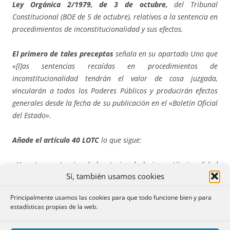
Ley Orgánica 2/1979, de 3 de octubre,
del Tribunal
Constitucional (BOE de 5 de octubre), relativos a la sentencia en
procedimientos de inconstitucionalidad y sus efectos.
El primero de tales preceptos
señala en su apartado Uno que
«[l]as sentencias recaídas en procedimientos de
inconstitucionalidad tendrán el valor de cosa juzgada,
vincularán a todos los Poderes Públicos y producirán efectos
generales desde la fecha de su publicación en el «Boletín Oficial
del Estado».
Añade el artículo 40 LOTC
lo que sigue:
«Uno. Las sentencias declaratorias de la inconstitucionalidad
Sí, también usamos cookies
de Leyes, disposiciones o actos con fuerza de Ley no permitirán
revisar procesos fenecidos mediante sentencia con fuerza de
Principalmente usamos las cookies para que todo funcione bien y para
cosa juzgada en los que se haya hecho aplicación de las Leyes,
estadísticas propias de la web.
disposiciones o actos inconstitucionales, salvo en el caso de los
procesos penales o contencioso-administrativos referentes a un