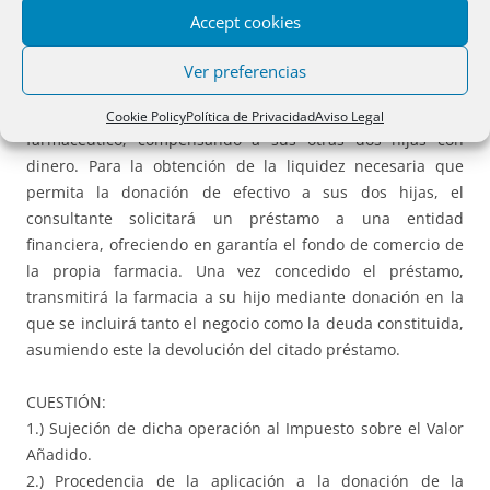
IRPF: régimen fiscal de la transmisión de farmacia.
Accept cookies
HECHOS: El consultante, persona física de 72 años, es
Ver preferencias
farmacéutico y titular de una oficina de farmacia que
pretende donar a uno de sus hijos, que también es
Cookie Policy
Política de Privacidad
Aviso Legal
farmacéutico, compensando a sus otras dos hijas con
dinero. Para la obtención de la liquidez necesaria que
permita la donación de efectivo a sus dos hijas, el
consultante solicitará un préstamo a una entidad
financiera, ofreciendo en garantía el fondo de comercio de
la propia farmacia. Una vez concedido el préstamo,
transmitirá la farmacia a su hijo mediante donación en la
que se incluirá tanto el negocio como la deuda constituida,
asumiendo este la devolución del citado préstamo.
CUESTIÓN:
1.) Sujeción de dicha operación al Impuesto sobre el Valor
Añadido.
2.) Procedencia de la aplicación a la donación de la