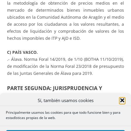
la metodología de obtención de precios medios en el
mercado de determinados bienes inmuebles urbanos
ubicados en la Comunidad Autónoma de Aragón y el medio
de acceso por los ciudadanos a los valores resultantes, a
efectos de liquidación y comprobación de valores de los
hechos imponibles de ITP y AJD e ISD.
C) PAÍS VASCO.
.- Álava. Norma Foral 14/2019, de 1/10 (BOTHA 11/10/2019),
de modificación de la Norma Foral 23/2018 de presupuesto
de las Juntas Generales de Álava para 2019.
PARTE SEGUNDA: JURISPRUDENCIA Y
DOCTRINA ADMINISTRATIVA.
Sí, también usamos cookies
A) ISD, IVA e IRPF.
Principalmente usamos las cookies para que todo funcione bien y para
estadísticas propias de la web.
.- CONSULTA V2618-19, DE 25/9/2019.
DONACIONES, IVA E