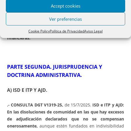
Territorio Histórico de Gipuzkoa.
Accept cookies
.-
GIPUZKOA. Norma Foral 4/2025
, de 24 de noviembre
Ver preferencias
(BOG 28/11/2025), del
Impuesto sobre el margen de
intereses y comisiones de determinadas entidades
Cookie Policy
Política de Privacidad
Aviso Legal
financieras.
PARTE SEGUNDA. JURISPRUDENCIA Y
DOCTRINA ADMINISTRATIVA.
A) ISD E ITP Y AJD.
.- CONSULTA DGT V1319-25,
de 15/7/2025.
ISD e ITP y AJD:
En las disoluciones de comunidad en las que hay excesos
de adjudicación declarados que no se compensan
onerosamente,
aunque estén fundados en indivisibilidad