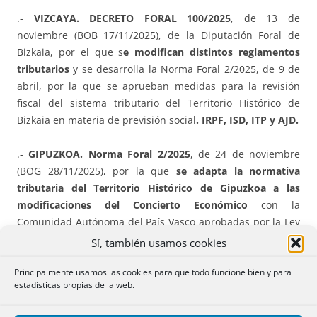
.-
VIZCAYA. DECRETO FORAL 100/2025
, de 13 de
noviembre (BOB 17/11/2025), de la Diputación Foral de
Bizkaia, por el que s
e modifican distintos reglamentos
tributarios
y se desarrolla la Norma Foral 2/2025, de 9 de
abril, por la que se aprueban medidas para la revisión
fiscal del sistema tributario del Territorio Histórico de
Bizkaia en materia de previsión social
. IRPF, ISD, ITP y AJD.
.-
GIPUZKOA. Norma Foral 2/2025
, de 24 de noviembre
(BOG 28/11/2025), por la que
se adapta la normativa
tributaria del Territorio Histórico de Gipuzkoa a las
modificaciones del Concierto Económico
con la
Comunidad Autónoma del País Vasco aprobadas por la Ley
3/2025, de 29 de abril, y se aprueban otras modificaciones
Sí, también usamos cookies
tributarias.
Principalmente usamos las cookies para que todo funcione bien y para
estadísticas propias de la web.
.-
GIPUZKOA. Norma Foral 3/2025
, de 24 de noviembre
(BOG 28/11/2025), del
Impuesto Complementario del