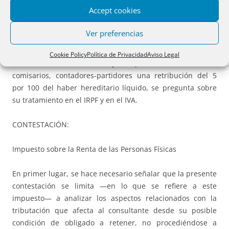
sido nombrado único heredero el consultante, se nombran
Accept cookies
albaceas, comisarios, contadores-partidores a dos
abogados, quienes se han limitado a redactar el cuaderno
Ver preferencias
particional.
Cookie Policy
Política de Privacidad
Aviso Legal
CUESTIÓN: Al haberse fijado para estos albaceas,
comisarios, contadores-partidores una retribución del 5
por 100 del haber hereditario líquido, se pregunta sobre
su tratamiento en el IRPF y en el IVA.
CONTESTACIÓN:
Impuesto sobre la Renta de las Personas Físicas
En primer lugar, se hace necesario señalar que la presente
contestación se limita —en lo que se refiere a este
impuesto— a analizar los aspectos relacionados con la
tributación que afecta al consultante desde su posible
condición de obligado a retener, no procediéndose a