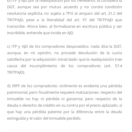
b) ITP y AJD por la readquisición por los herederos: la considera la
DGT, aunque sea por mutuo acuerdo y no conste condición
resolutoria explícita, no sujeta a TPO al amparo del art. 31.2 del
TRITPAJD, pese a la literalidad del art. 57 del TRITPAJD que
transcribe. Ahora bien, al formalizarse en escritura pública y ser
inscribible, entiende que incide en AJD.
c) ITP y AJD de los compradores desposeídos: nada dice la DGT,
aunque, en mi opinión, no procede devolución de la cuota
satisfecha por la adquisición inicial dado que la readquisición trae
causa del incumplimiento de los compradores (art. 57.4
TRITPAJD).
d) IRPF de los compradores: civilmente es evidente una pérdida
patrimonial, pero fiscalmente requiere matizaciones: respecto del
inmueble no hay ni pérdida ni ganancia; pero respecto de la
deuda o derecho de crédito en su contra por el precio aplazado, sí
que hay una pérdida patente por la diferencia entre la deuda
extinguida y el valor del inmueble perdido.