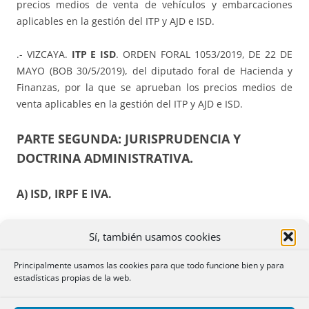
precios medios de venta de vehículos y embarcaciones
aplicables en la gestión del ITP y AJD e ISD.
.- VIZCAYA.
ITP E ISD
. ORDEN FORAL 1053/2019, DE 22 DE
MAYO (BOB 30/5/2019), del diputado foral de Hacienda y
Finanzas, por la que se aprueban los precios medios de
venta aplicables en la gestión del ITP y AJD e ISD.
PARTE SEGUNDA: JURISPRUDENCIA Y
DOCTRINA ADMINISTRATIVA.
A) ISD, IRPF E IVA.
.- CONSULTA DGT V1176-19, DE 28/5/2019. ISD, IRPF e IVA:
Sí, también usamos cookies
régimen fiscal por las retribuciones que perciben de los
albaceas contadores-partidores cuando son abogados.
Principalmente usamos las cookies para que todo funcione bien y para
estadísticas propias de la web.
«HECHOS: En el testamento de una fallecida de la que ha