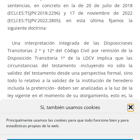
sentencias, en concreto en la de 20 de julio de 2018
(ECLI:ES:TSJPV:2018:2296) y 17 de noviembre de 2022
(ECLI:ES:TSJPV:2022:2805); en esta última fijamos la
siguiente doctrina:
Una interpretación integrada de las Disposiciones
Transitorias 2 ª y 12ª del Código Civil por remisión de la
Disposición Transitoria 1ª de la LDCV implica que las
circunstancias del testamento -incluyendo no sólo la
validez del testamento desde una perspectiva formal, sino
todo lo relativo a la validez de la institución de heredero
incluida la preterición- deben ser analizadas a la luz de la
ley vigente en el momento de su otorgamiento, esto es, la
Ley 3/1992, salvo en lo que a las legítimas -y el reparto y
Sí, también usamos cookies
adjudicación de la herencia se refiere-, en que será de
aplicación la LDCV, vigente en el momento del fallecimiento
Principalmente usamos las cookies para que todo funcione bien y para
del causante.
estadísticas propias de la web.