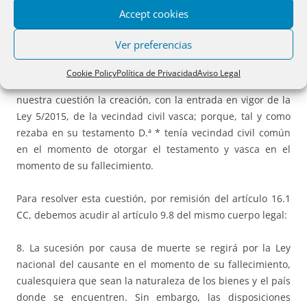
Por tanto, desde una perspectiva de derecho temporal la
Accept cookies
legítima que corresponde a D.ª * y D.ª * debe determinarse
a la luz de la LDCV.
Ver preferencias
III.3.b Adicionalmente la sentencia de la Audiencia
Cookie Policy
Política de Privacidad
Aviso Legal
Provincial plantea los efectos que tiene para resolver
nuestra cuestión la creación, con la entrada en vigor de la
Ley 5/2015, de la vecindad civil vasca; porque, tal y como
rezaba en su testamento D.ª * tenía vecindad civil común
en el momento de otorgar el testamento y vasca en el
momento de su fallecimiento.
Para resolver esta cuestión, por remisión del artículo 16.1
CC, debemos acudir al artículo 9.8 del mismo cuerpo legal:
8. La sucesión por causa de muerte se regirá por la Ley
nacional del causante en el momento de su fallecimiento,
cualesquiera que sean la naturaleza de los bienes y el país
donde se encuentren. Sin embargo, las disposiciones