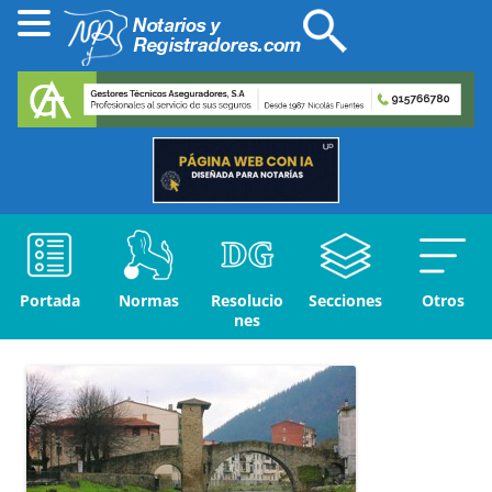
Portada
Normas
Resolucio
Secciones
Otros
nes