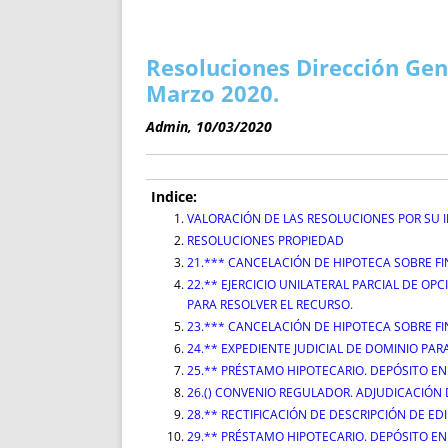
ENRIQUECIDAS
TITULARES 
NO DESESPERES
CAT
A MANO
SUCESIONES 
Resoluciones Dirección Gene
FUTURAS NORMAS
GEORREFE
Marzo 2020.
ALQUILE
Admin, 10/03/2020
TRI
LH Y C
¿SABIA
Indice:
FRANCI
VALORACIÓN DE LAS RESOLUCIONES POR SU 
RESOLUCIONES PROPIEDAD
BÚSQUED
21.*** CANCELACIÓN DE HIPOTECA SOBRE 
22.** EJERCICIO UNILATERAL PARCIAL DE O
PARA RESOLVER EL RECURSO.
23.*** CANCELACIÓN DE HIPOTECA SOBRE 
24.** EXPEDIENTE JUDICIAL DE DOMINIO PA
25.** PRÉSTAMO HIPOTECARIO. DEPÓSITO EN
26.() CONVENIO REGULADOR. ADJUDICACIÓN
28.** RECTIFICACIÓN DE DESCRIPCIÓN DE ED
29.** PRÉSTAMO HIPOTECARIO. DEPÓSITO EN