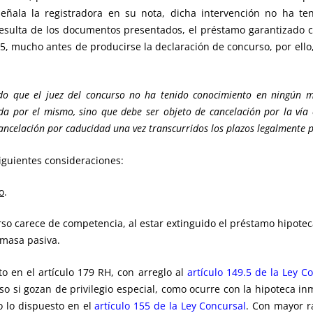
ñala la registradora en su nota, dicha intervención no ha te
resulta de los documentos presentados, el préstamo garantizado 
, mucho antes de producirse la declaración de concurso, por ello,
do que el juez del concurso no ha tenido conocimiento en ningún mo
 por el mismo, sino que debe ser objeto de cancelación por la vía or
cancelación por caducidad una vez transcurridos los plazos legalmente p
siguientes consideraciones:
o
.
urso carece de competencia, al estar extinguido el préstamo hipote
 masa pasiva.
o en el artículo 179 RH, con arreglo al
artículo 149.5 de la Ley C
so si gozan de privilegio especial, como ocurre con la hipoteca in
 lo dispuesto en el
artículo 155 de la Ley Concursal
. Con mayor r