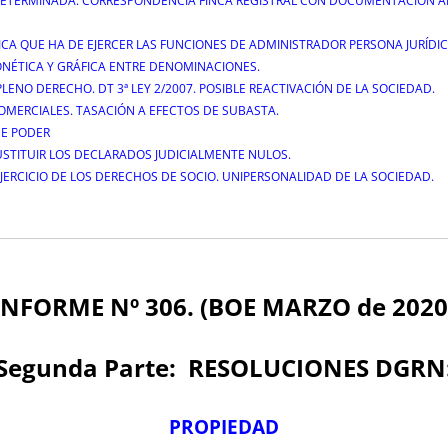
DETERMINADA. CORRESPONDENCIA FINCA REGISTRAL CON DOCUMENTACIÓN A
SICA QUE HA DE EJERCER LAS FUNCIONES DE ADMINISTRADOR PERSONA JURÍDIC
ONÉTICA Y GRÁFICA ENTRE DENOMINACIONES.
LENO DERECHO. DT 3ª LEY 2/2007. POSIBLE REACTIVACIÓN DE LA SOCIEDAD.
OMERCIALES. TASACIÓN A EFECTOS DE SUBASTA.
DE PODER
USTITUIR LOS DECLARADOS JUDICIALMENTE NULOS.
ERCICIO DE LOS DERECHOS DE SOCIO. UNIPERSONALIDAD DE LA SOCIEDAD.
INFORME Nº 306. (BOE MARZO de 2020
Segunda Parte:
RESOLUCIONES DGRN
PROPIEDAD