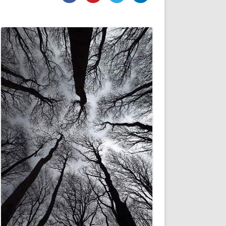
DE INICIO
PREMIO NYR
VORITOS
CONVENCIONES ANUALES
A IRPF
NUEVA ETAPA
AS
POLÍTICA DE PRIVACIDAD
IJUELAS
AVISO LEGAL
POTECA
REPORTAR INCIDENCIA
PERES
LOGOTIPO
CES
ENTREVISTAS
SONRISA
ENVÍA CORREO
CANALES DE VÍDEO