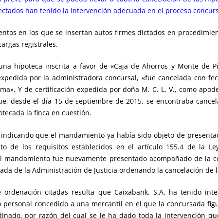
fectados han tenido la intervención adecuada en el proceso concurs
tos en los que se insertan autos firmes dictados en procedimien
argas registrales.
 una hipoteca inscrita a favor de «Caja de Ahorros y Monte de 
 expedida por la administradora concursal, «fue cancelada con f
sma». Y de certificación expedida por doña M. C. L. V., como apode
que, desde el día 15 de septiembre de 2015, se encontraba canc
otecada la finca en cuestión.
indicando que el mandamiento ya había sido objeto de presentació
to de los requisitos establecidos en el artículo 155.4 de la L
 el mandamiento fue nuevamente presentado acompañado de la cert
ada de la Administración de Justicia ordenando la cancelación de l
de ordenación citadas resulta que Caixabank. S.A. ha tenido in
 personal concedido a una mercantil en el que la concursada fig
dinado, por razón del cual se le ha dado toda la intervención que