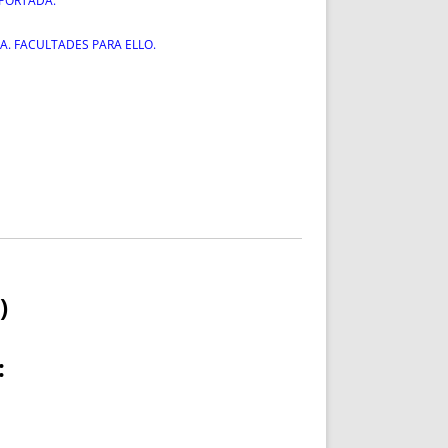
PORTADA.
A. FACULTADES PARA ELLO.
)
: