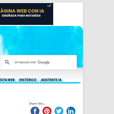
ESTA WEB
HISTÓRICO
ASISTENTE IA
A DGRN
QUÉ OFRECEMOS
 NIF
IDEARIO WEB
 LABORAL
QUIÉNES SOMOS
Share this...
ÁBILES
HISTORIA