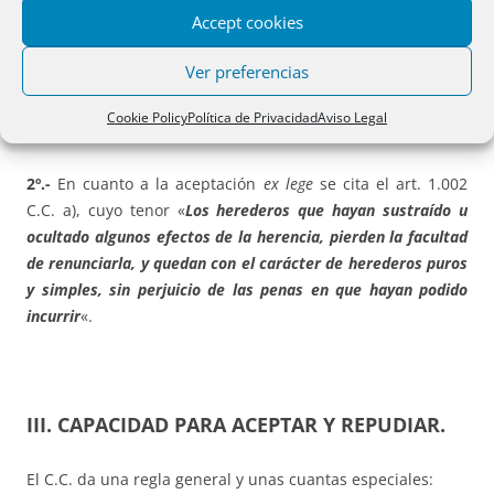
Accept cookies
ocasiones por DGRN como aceptación ficta) exige que la
repudiación haya sido hecho efectiva por el llamado a la
Ver preferencias
herencia resultando aplicable por analogía (ante el silencio
del CC al respecto) el plazo cuatrienal de prescripción de
Cookie Policy
Política de Privacidad
Aviso Legal
las acciones rescisorias establecido en el art. 1.299 CC.
2º.-
En cuanto a la aceptación
ex lege
se cita el art. 1.002
C.C. a), cuyo tenor «
Los herederos que hayan sustraído u
ocultado algunos efectos de la herencia, pierden la facultad
de renunciarla, y quedan con el carácter de herederos puros
y simples, sin perjuicio de las penas en que hayan podido
incurrir
«.
III. CAPACIDAD PARA ACEPTAR Y REPUDIAR
.
El C.C. da una regla general y unas cuantas especiales: