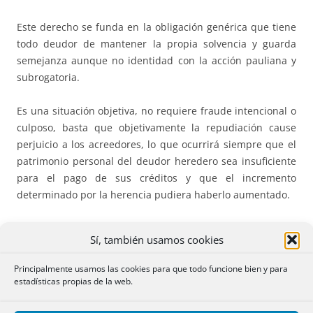
Este derecho se funda en la obligación genérica que tiene
todo deudor de mantener la propia solvencia y guarda
semejanza aunque no identidad con la acción pauliana y
subrogatoria.
Es una situación objetiva, no requiere fraude intencional o
culposo, basta que objetivamente la repudiación cause
perjuicio a los acreedores, lo que ocurrirá siempre que el
patrimonio personal del deudor heredero sea insuficiente
para el pago de sus créditos y que el incremento
determinado por la herencia pudiera haberlo aumentado.
No se trata de una verdadera aceptación, porque los
Sí, también usamos cookies
acreedores no se convierten en herederos del causante,
ejercitar un derecho que les viene concedido directamente
Principalmente usamos las cookies para que todo funcione bien y para
por la ley, tampoco representan al heredero, el repudiante
estadísticas propias de la web.
nunca llega a ser heredero. Según LASARTE el ejercicio por
parte de los acreedores de esta facultad (calificada en