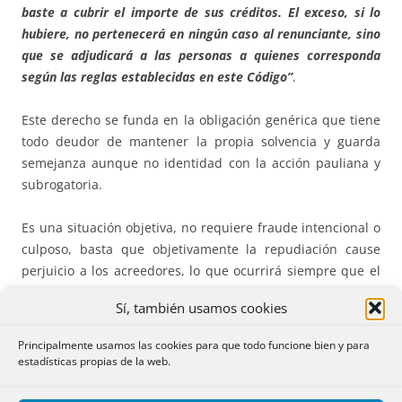
baste a cubrir el importe de sus créditos. El exceso, si lo
hubiere, no pertenecerá en ningún caso al renunciante, sino
que se adjudicará a las personas a quienes corresponda
según las reglas establecidas en este Código”
.
Este derecho se funda en la obligación genérica que tiene
todo deudor de mantener la propia solvencia y guarda
semejanza aunque no identidad con la acción pauliana y
subrogatoria.
Es una situación objetiva, no requiere fraude intencional o
culposo, basta que objetivamente la repudiación cause
perjuicio a los acreedores, lo que ocurrirá siempre que el
patrimonio personal del deudor heredero sea insuficiente
Sí, también usamos cookies
para el pago de sus créditos y que el incremento
determinado por la herencia pudiera haberlo aumentado.
Principalmente usamos las cookies para que todo funcione bien y para
estadísticas propias de la web.
No se trata de una verdadera aceptación, porque los
acreedores no se convierten en herederos del causante,