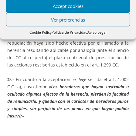
Accept cookies
ejercitar un derecho que les viene concedido directamente
por la ley, tampoco representan al heredero, el repudiante
Ver preferencias
nunca llega a ser heredero. Según LASARTE el ejercicio por
parte de los acreedores de esta facultad (calificada en
Cookie Policy
Política de Privacidad
Aviso Legal
ocasiones por DGRN como aceptación ficta) exige que la
repudiación haya sido hecho efectiva por el llamado a la
herencia resultando aplicable por analogía (ante el silencio
del CC al respecto) el plazo cuatrienal de prescripción de
las acciones rescisorias establecido en el art. 1.299 CC.
2º.-
En cuanto a la aceptación
ex lege
se cita el art. 1.002
C.C. a), cuyo tenor «
Los herederos que hayan sustraído u
ocultado algunos efectos de la herencia, pierden la facultad
de renunciarla, y quedan con el carácter de herederos puros
y simples, sin perjuicio de las penas en que hayan podido
incurrir
«.