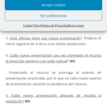
Accept cookies
2 ¿C
onforme al artículo 108 RH cabe
volver a presentar
el
título ya calificado, una vez caducado el asiento de
Ver preferencias
presentación anterior, y solicitar una nueva calificación,
Cookie Policy
Política de Privacidad
Aviso Legal
como regla general
?
SI
.
3 ¿
Qué efectos tiene esa nueva presentación
? Produce el
cierre registral de la finca a los títulos posteriores.
4 ¿
Cabe nueva presentación una vez planteado el recurso
la Dirección General o en sede judicial
?
NO
.
Presentado el recurso se prorroga el asiento de
presentación practicado, por lo que no cabe nuevo asiento
de presentación durante la pendencia del recurso.
5 ¿Cabe nueva presentación después de recaída la
resolución?
NO
.