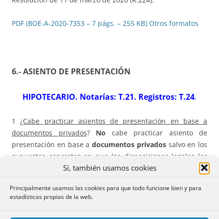
PDF (BOE-A-2020-7353 – 7 págs. – 255 KB)
Otros formatos
6.- ASIENTO DE PRESENTACIÓN
HIPOTECARIO. Notarías: T.21. Registros: T.24
.
1 ¿
Cabe practicar asientos de presentación en base a
documentos privados
?
No
cabe practicar asiento de
presentación en base a
documentos privados
salvo en los
supuestos concretos en que las disposiciones legales les
Sí, también usamos cookies
atribuyan eficacia registral.
Principalmente usamos las cookies para que todo funcione bien y para
Resolución de 19 de febrero de 2020 (174)
estadísticas propias de la web.
PDF (BOE-A-2020-7079 – 8 págs. – 255 KB)
Otros formatos