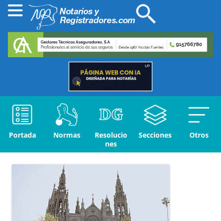
Portada
Normas
Resolucio
Secciones
Otros
nes