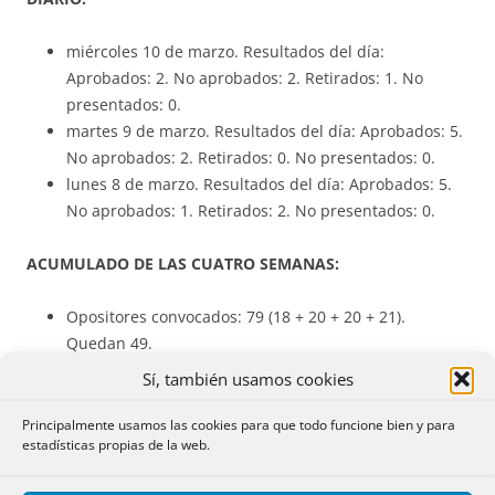
miércoles 10 de marzo. Resultados del día:
Aprobados: 2. No aprobados: 2. Retirados: 1. No
presentados: 0.
martes 9 de marzo. Resultados del día: Aprobados: 5.
No aprobados: 2. Retirados: 0. No presentados: 0.
lunes 8 de marzo. Resultados del día: Aprobados: 5.
No aprobados: 1. Retirados: 2. No presentados: 0.
ACUMULADO DE LAS CUATRO SEMANAS:
Opositores convocados: 79 (18 + 20 + 20 + 21).
Quedan 49.
Aprobados: 39
(10 + 9 + 8 + 12)
Sí, también usamos cookies
No aprobados: 25 (5 + 9 + 7 + 4)
Retirados: 14 (2 + 2 + 5 + 5)
Principalmente usamos las cookies para que todo funcione bien y para
estadísticas propias de la web.
Presentados: 78 (17 + 20 + 20 + 21).
No presentados: 1