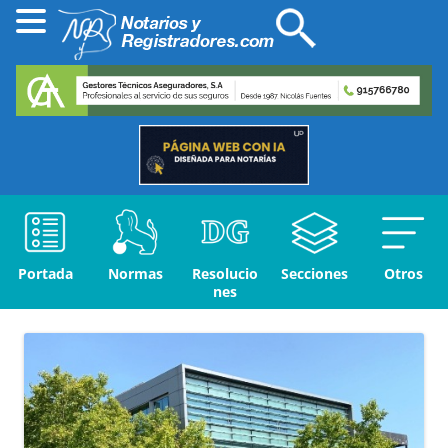
Portada
Normas
Resolucio
Secciones
Otros
nes