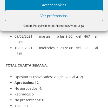
Previsión de aprobados: 39 / 79 * 128 = 63.
Accept cookies
PRÓXIMA SEMANA (del 8 al 10 de marzo):
Ver preferencias
08/03/2021 lunes a las 10:00: del 431 al
Cookie Policy
Política de Privacidad
Aviso Legal
461
09/03/2021 martes a las 9:30: del 467 al
501
10/03/2021 miércoles a las 9:30: del 500 al
515
TOTAL CUARTA SEMANA:
Opositores convocados: 20 (del 283 al 412)
Aprobados: 12.
No aprobados: 4.
Retirados: 5
No presentados: 0
Total: 21