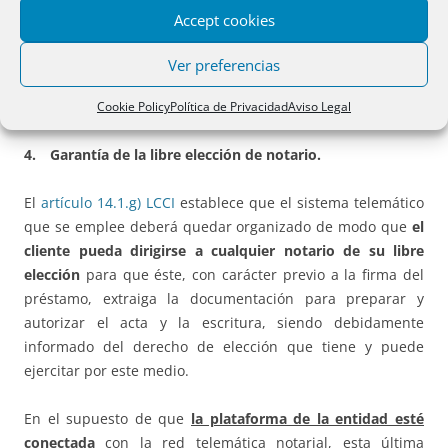
de gestión. Ello supone que en ningún caso se podrá dar
Accept cookies
acceso a los datos que puedan obtenerse de la plataforma
empleada para la tramitación de estas actas, ni de los
Ver preferencias
datos del Índice Informatizado de los notarios para fines
distintos a los abarcados en esta instrucción.
Cookie Policy
Política de Privacidad
Aviso Legal
4. Garantía de la libre elección de notario.
El
artículo 14.1.g) LCCI
establece que el sistema telemático
que se emplee deberá quedar organizado de modo que
el
cliente pueda dirigirse a cualquier notario de su libre
elección
para que éste, con carácter previo a la firma del
préstamo, extraiga la documentación para preparar y
autorizar el acta y la escritura, siendo debidamente
informado del derecho de elección que tiene y puede
ejercitar por este medio.
En el supuesto de que
la plataforma de la entidad esté
conectada
con la red telemática notarial, esta última