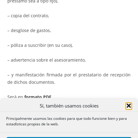
préstamo sea a tipo fijo),
– copia del contrato,
– desglose de gastos,
– póliza a suscribir (en su caso),
– advertencia sobre el asesoramiento,
– y manifestación firmada por el prestatario de recepción
de dichos documentos.
Será en
formato PDF
.
Sí, también usamos cookies
B) Se debe en todo momento garantizar la
separación
de
Principalmente usamos las cookies para que todo funcione bien y para
la
red telemática
de los notarios respecto de cualquier
estadísticas propias de la web.
otra aplicación
o entidad del CGN para la realización por
los notarios de actividades y
servicios conexos
, en materia