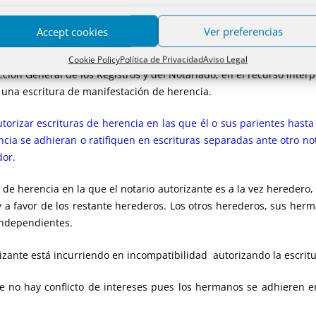
Accept cookies
Ver preferencias
OMPATIBILIDAD DEL NOTARIO AUTORIZANTE A LA VEZ 
Cookie Policy
Política de Privacidad
Aviso Legal
cción General de los Registros y del Notariado, en el recurso interp
r una escritura de manifestación de herencia.
torizar escrituras de herencia en las que él o sus parientes hast
cia se adhieran o ratifiquen en escrituras separadas ante otro not
dor.
 de herencia en la que el notario autorizante es a la vez heredero,
 y a favor de los restante herederos. Los otros herederos, sus her
 independientes.
izante está incurriendo en incompatibilidad autorizando la escritu
e no hay conflicto de intereses pues los hermanos se adhieren e