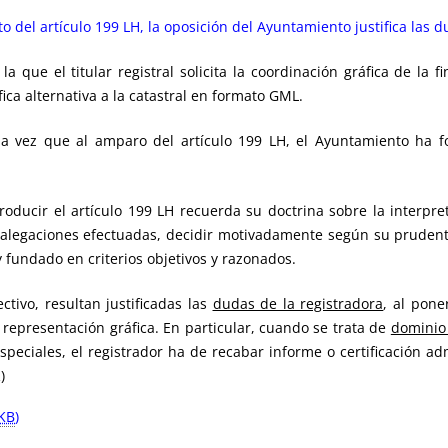
 del artículo 199 LH, la oposición del Ayuntamiento justifica las du
a que el titular registral solicita la coordinación gráfica de la
ca alternativa a la catastral en formato GML.
a vez que al amparo del artículo 199 LH, el Ayuntamiento ha f
roducir el artículo 199 LH recuerda su doctrina sobre la interpre
s alegaciones efectuadas, decidir motivadamente según su prudente 
y fundado en criterios objetivos y razonados.
ctivo, resultan justificadas las
dudas de la registradora
, al pone
a representación gráfica. En particular, cuando se trata de
dominio
especiales, el registrador ha de recabar informe o certificación ad
)
KB
)