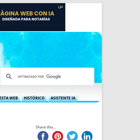
ESTA WEB
HISTÓRICO
ASISTENTE IA
A DGRN
QUÉ OFRECEMOS
 NIF
IDEARIO WEB
 LABORAL
QUIÉNES SOMOS
Share this...
ÁBILES
HISTORIA