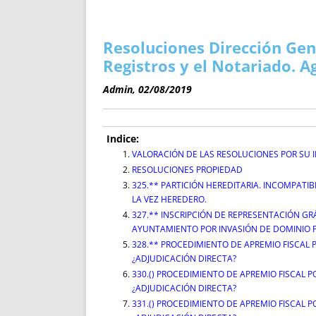
ENRIQUECIDAS
TITULARES 
NO DESESPERES
CAT
A MANO
SUCESIONES 
Resoluciones Dirección Gen
FUTURAS NORMAS
GEORREFE
Registros y el Notariado. A
ALQUILE
Admin, 02/08/2019
TRI
LH Y C
¿SABIA
Indice:
FRANCI
VALORACIÓN DE LAS RESOLUCIONES POR SU 
RESOLUCIONES PROPIEDAD
BÚSQUED
325.** PARTICIÓN HEREDITARIA. INCOMPATI
LA VEZ HEREDERO.
327.** INSCRIPCIÓN DE REPRESENTACIÓN GR
AYUNTAMIENTO POR INVASIÓN DE DOMINIO 
328.** PROCEDIMIENTO DE APREMIO FISCAL 
¿ADJUDICACIÓN DIRECTA?
330.() PROCEDIMIENTO DE APREMIO FISCAL P
¿ADJUDICACIÓN DIRECTA?
331.() PROCEDIMIENTO DE APREMIO FISCAL P