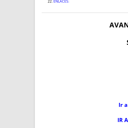
ENLACES:
AVA
Ir 
IR 