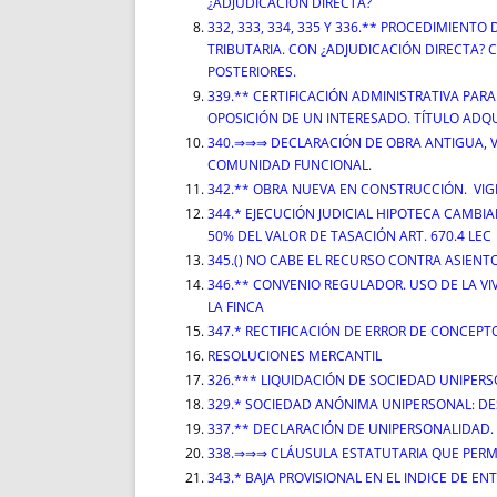
¿ADJUDICACIÓN DIRECTA?
332, 333, 334, 335 Y 336.** PROCEDIMIENTO
TRIBUTARIA. CON ¿ADJUDICACIÓN DIRECTA?
POSTERIORES.
339.** CERTIFICACIÓN ADMINISTRATIVA PAR
OPOSICIÓN DE UN INTERESADO. TÍTULO ADQU
340.⇒⇒⇒ DECLARACIÓN DE OBRA ANTIGUA, 
COMUNIDAD FUNCIONAL.
342.** OBRA NUEVA EN CONSTRUCCIÓN. VIGE
344.* EJECUCIÓN JUDICIAL HIPOTECA CAMBIA
50% DEL VALOR DE TASACIÓN ART. 670.4 LEC
345.() NO CABE EL RECURSO CONTRA ASIENT
346.** CONVENIO REGULADOR. USO DE LA VI
LA FINCA
347.* RECTIFICACIÓN DE ERROR DE CONCEPT
RESOLUCIONES MERCANTIL
326.*** LIQUIDACIÓN DE SOCIEDAD UNIPER
329.* SOCIEDAD ANÓNIMA UNIPERSONAL: DE
337.** DECLARACIÓN DE UNIPERSONALIDAD. P
338.⇒⇒⇒ CLÁUSULA ESTATUTARIA QUE PERM
343.* BAJA PROVISIONAL EN EL INDICE DE 