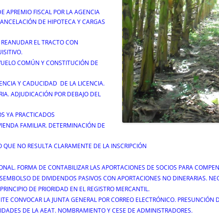
 DE APREMIO FISCAL POR LA AGENCIA
 CANCELACIÓN DE HIPOTECA Y CARGAS
A REANUDAR EL TRACTO CON
ISITIVO.
VUELO COMÚN Y CONSTITUCIÓN DE
NCIA Y CADUCIDAD DE LA LICENCIA.
RIA. ADJUDICACIÓN POR DEBAJO DEL
OS YA PRACTICADOS
VIENDA FAMILIAR. DETERMINACIÓN DE
O QUE NO RESULTA CLARAMENTE DE LA INSCRIPCIÓN
SONAL. FORMA DE CONTABILIZAR LAS APORTACIONES DE SOCIOS PARA COMPEN
SEMBOLSO DE DIVIDENDOS PASIVOS CON APORTACIONES NO DINERARIAS. NEC
RINCIPIO DE PRIORIDAD EN EL REGISTRO MERCANTIL.
ITE CONVOCAR LA JUNTA GENERAL POR CORREO ELECTRÓNICO. PRESUNCIÓN 
ENTIDADES DE LA AEAT. NOMBRAMIENTO Y CESE DE ADMINISTRADORES.