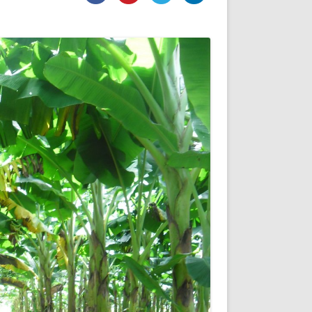
DE INICIO
PREMIO NYR
VORITOS
CONVENCIONES ANUALES
A IRPF
NUEVA ETAPA
AS
POLÍTICA DE PRIVACIDAD
IJUELAS
AVISO LEGAL
POTECA
REPORTAR INCIDENCIA
PERES
LOGOTIPO
CES
ENTREVISTAS
SONRISA
ENVÍA CORREO
CANALES DE VÍDEO