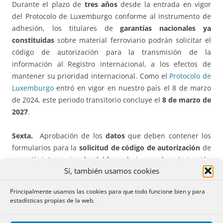
Durante el plazo de
tres años
desde la entrada en vigor
del Protocolo de Luxemburgo conforme al instrumento de
adhesión, los titulares de
garantías nacionales ya
constituidas
sobre material ferroviario podrán solicitar el
código de autorización para la transmisión de la
información al Registro internacional, a los efectos de
mantener su prioridad internacional. Como el
Protocolo de
Luxemburgo
entró en vigor en nuestro país el 8 de marzo
de 2024, este periodo transitorio concluye el
8 de marzo de
2027
.
Sexta.
Aprobación de los
datos
que deben contener los
formularios para la
solicitud de código de autorización
de
garantía internacional y del formulario para la autorización
Sí, también usamos cookies
para
solicitar la cancelación de la matrícula y el permiso
de exportación
.
Principalmente usamos las cookies para que todo funcione bien y para
estadísticas propias de la web.
Estos
datos
que se aprueban se reúnen en los anexos I y II
respectivamente.