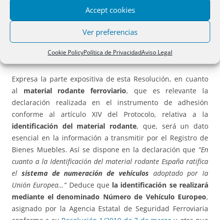
Accept cookies
Se aprueba igualmente el modelo o formulario de
Ver preferencias
autorización irrevocable para solicitar la
cancelación de la
matrícula
y el permiso de exportación de equipos
Cookie Policy
Política de Privacidad
Aviso Legal
aeronáuticos, que será el establecido en el anexo III.
Expresa la parte expositiva de esta Resolución, en cuanto
al
material rodante ferroviario
, que es relevante la
declaración realizada en el instrumento de adhesión
conforme al artículo XIV del Protocolo, relativa a la
identificación del material rodante
, que, será un dato
esencial en la información a transmitir por el Registro de
Bienes Muebles. Así se dispone en la declaración que
“En
cuanto a la Identificación del material rodante España ratifica
el
sistema de numeración de vehículos
adoptado por Ia
Unión Europea…”
Deduce que
la identificación se realizará
mediante el denominado
Número de Vehículo Europeo
,
asignado por la Agencia Estatal de Seguridad Ferroviaria