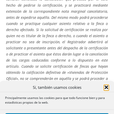
hecho de pedirse la certificación, y se practicará mediante
extensión de la correspondiente nota marginal cancelatoria,
antes de expedirse aquélla. Del mismo modo podrá procederse
cuando se practique cualquier asiento relativo a la finca o
derecho afectado. Si la solicitud de certificación se realiza por
quien no es titular de la finca o derecho, o cuando el asiento a
practicar no sea de inscripción, el Registrador advertirá al
solicitante o presentante antes del despacho de la certificación
o de practicar el asiento que éstos darán lugar a la cancelación
de las cargas caducadas conforme a lo dispuesto en este
artículo. Cuando se solicite certificación de fincas que hayan
obtenido la calificación definitiva de »Viviendas de Protección
Oficial», no se comprenderán en aquélla y se podrá proceder a
su cancelación en la forma prevenida en el párrafo anterior,
Sí, también usamos cookies
las afecciones que, por este concepto sean anteriores a la nota
marginal por la que se haya hecho constar en el Registro dicha
Principalmente usamos las cookies para que todo funcione bien y para
estadísticas propias de la web.
calificación definitiva. Aun no constando dicha calificación,
estas afecciones podrán cancelarse transcurridos diez años