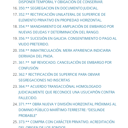
DISPONER TEMPORAL Y OBIGACIÓN DE CONSERVAR.
350.** SEGREGACION EN DOCUMENTO JUDICIAL.
352.** RECTIFICACIÓN UNILATERAL DE SUPERFICIE DE
ELEMENTO PRIVATIVO EN PROPIEDAD HORIZONTAL.
354.** MANDAMIENTO DE AMPLIACIÓN DE EMBARGO POR
NUEVAS DEUDAS Y DETERMINACIÓN DEL RANGO.
356.** SUCESIÓN EN GALICIA: CONSENTIMIENTO O PAGO AL
VIUDO PRETERIDO.
358.** INMATRICULACIÓN. MERA APARIENCIA INDICIARIA
DERIVADA DEL PNOA.
361.** NIF REVOCADO. CANCELACIÓN DE EMBARGO POR
CONFUSIÓN
362.* RECTIFICACIÓN DE SUPERFICIE PARA OBVIAR
SEGREGACIONES NO INSCRITAS
364.** ACUERDO TRANSACCIÓNAL HOMOLOGADO
JUDICIALMENTE QUE RECONOCE UNA USUCAPIÓN CONTRA
FALLECIDO.
371.*** OBRA NUEVA Y DIVISIÓN HORIZONTAL PRÓXIMAS AL
DOMINIO PÚBLICO MARÍTIMO-TERRESTRE: “DESLINDE
PROBABLE”
373.** COMPRA CON CARÁCTER PRIVATIVO. ACREDITACIÓN
DEL ORIGEN DE LOS FONDOS