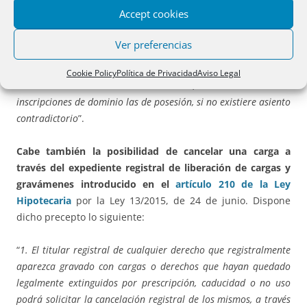
desde la fecha de la nota marginal que las contenga, siempre
Accept cookies
que no conste en el Registro asiento alguno sobre reclamación
por la Administración competente del Impuesto a cuyo pago se
Ver preferencias
refieren tales notas de afección. Cuando se extienda alguna
inscripción relativa a las fincas o se expida una certificación a
Cookie Policy
Política de Privacidad
Aviso Legal
solicitud del titular de las mismas, se convertirán en
inscripciones de dominio las de posesión, si no existiere asiento
contradictorio
”.
Cabe también la posibilidad de cancelar una carga a
través del expediente registral de liberación de cargas y
gravámenes introducido en el
artículo 210 de la Ley
Hipotecaria
por la Ley 13/2015, de 24 de junio. Dispone
dicho precepto lo siguiente:
“
1. El titular registral de cualquier derecho que registralmente
aparezca gravado con cargas o derechos que hayan quedado
legalmente extinguidos por prescripción, caducidad o no uso
podrá solicitar la cancelación registral de los mismos, a través