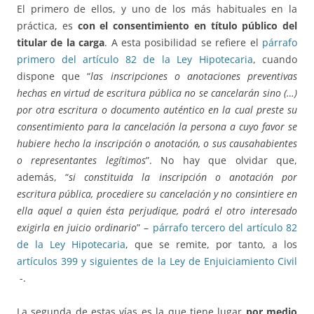
El primero de ellos, y uno de los más habituales en la
práctica, es
con el consentimiento en título público del
titular de la carga
. A esta posibilidad se refiere el
párrafo
primero del artículo 82 de la Ley Hipotecaria
, cuando
dispone que “
las inscripciones o anotaciones preventivas
hechas en virtud de escritura pública no se cancelarán sino (…)
por otra escritura o documento auténtico en la cual preste su
consentimiento para la cancelación la persona a cuyo favor se
hubiere hecho la inscripción o anotación, o sus causahabientes
o representantes legítimos
”. No hay que olvidar que,
además, “
si constituida la inscripción o anotación por
escritura pública, procediere su cancelación y no consintiere en
ella aquel a quien ésta perjudique, podrá el otro interesado
exigirla en juicio ordinario
” –
párrafo tercero del artículo 82
de la Ley Hipotecaria
, que se remite, por tanto, a los
artículos 399 y siguientes de la Ley de Enjuiciamiento Civil
-.
La segunda de estas vías es la que tiene lugar
por medio