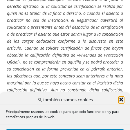
derecho afectado. Si la solicitud de certificación se realiza por
quien no es titular de la finca o derecho, o cuando el asiento a
practicar no sea de inscripción, el Registrador advertirá al
solicitante o presentante antes del despacho de la certificación
o de practicar el asiento que éstos darán lugar a la cancelación
de las cargas caducadas conforme a lo dispuesto en este
artículo. Cuando se solicite certificación de fincas que hayan
obtenido la calificación definitiva de »Viviendas de Protección
Oficial», no se comprenderán en aquélla y se podrá proceder a
su cancelación en la forma prevenida en el párrafo anterior,
las afecciones que, por este concepto sean anteriores a la nota
marginal por la que se haya hecho constar en el Registro dicha
calificación definitiva. Aun no constando dicha calificación,
estas afecciones podrán cancelarse transcurridos diez años
Sí, también usamos cookies
desde la fecha de la nota marginal que las contenga, siempre
que no conste en el Registro asiento alguno sobre reclamación
Principalmente usamos las cookies para que todo funcione bien y para
estadísticas propias de la web.
por la Administración competente del Impuesto a cuyo pago se
refieren tales notas de afección. Cuando se extienda alguna