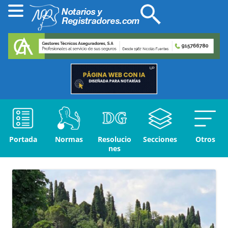
Portada
Normas
Resolucio
Secciones
Otros
nes