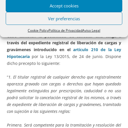
inscripción relativa a las fincas o se expida una certificación a
Accept cookies
solicitud del titular de las mismas, se convertirán en
inscripciones de dominio las de posesión, si no existiere asiento
Ver preferencias
contradictorio
”.
Cookie Policy
Política de Privacidad
Aviso Legal
Cabe también la posibilidad de cancelar una carga a
través del expediente registral de liberación de cargas y
gravámenes introducido en el
artículo 210 de la Ley
Hipotecaria
por la Ley 13/2015, de 24 de junio. Dispone
dicho precepto lo siguiente:
“
1. El titular registral de cualquier derecho que registralmente
aparezca gravado con cargas o derechos que hayan quedado
legalmente extinguidos por prescripción, caducidad o no uso
podrá solicitar la cancelación registral de los mismos, a través
de expediente de liberación de cargas y gravámenes, tramitado
con sujeción a las siguientes reglas:
Primera. Será competente para la tramitación y resolución del