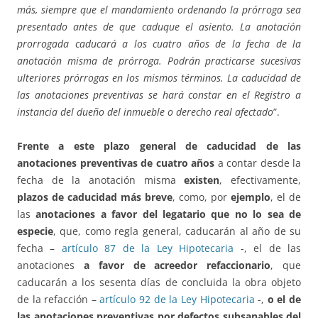
más, siempre que el mandamiento ordenando la prórroga sea
presentado antes de que caduque el asiento. La anotación
prorrogada caducará a los cuatro años de la fecha de la
anotación misma de prórroga. Podrán practicarse sucesivas
ulteriores prórrogas en los mismos términos. La caducidad de
las anotaciones preventivas se hará constar en el Registro a
instancia del dueño del inmueble o derecho real afectado
”.
Frente a este plazo general de caducidad de las
anotaciones preventivas de cuatro años
a contar desde la
fecha de la anotación misma
existen
, efectivamente,
plazos de caducidad más
breve
, como, por
ejemplo
, el de
las
anotaciones a favor del legatario que no lo sea de
especie
, que, como regla general, caducarán al año de su
fecha –
artículo 87 de la Ley Hipotecaria
-, el de las
anotaciones
a favor de acreedor refaccionario
, que
caducarán a los sesenta días de concluida la obra objeto
de la refacción –
artículo 92 de la Ley Hipotecaria
-,
o el de
las anotaciones preventivas por defectos subsanables del