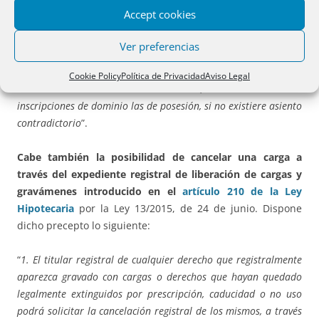
desde la fecha de la nota marginal que las contenga, siempre
Accept cookies
que no conste en el Registro asiento alguno sobre reclamación
por la Administración competente del Impuesto a cuyo pago se
Ver preferencias
refieren tales notas de afección. Cuando se extienda alguna
inscripción relativa a las fincas o se expida una certificación a
Cookie Policy
Política de Privacidad
Aviso Legal
solicitud del titular de las mismas, se convertirán en
inscripciones de dominio las de posesión, si no existiere asiento
contradictorio
”.
Cabe también la posibilidad de cancelar una carga a
través del expediente registral de liberación de cargas y
gravámenes introducido en el
artículo 210 de la Ley
Hipotecaria
por la Ley 13/2015, de 24 de junio. Dispone
dicho precepto lo siguiente:
“
1. El titular registral de cualquier derecho que registralmente
aparezca gravado con cargas o derechos que hayan quedado
legalmente extinguidos por prescripción, caducidad o no uso
podrá solicitar la cancelación registral de los mismos, a través