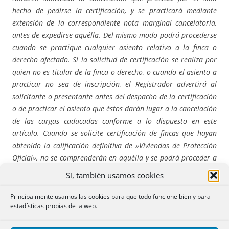
hecho de pedirse la certificación, y se practicará mediante
extensión de la correspondiente nota marginal cancelatoria,
antes de expedirse aquélla. Del mismo modo podrá procederse
cuando se practique cualquier asiento relativo a la finca o
derecho afectado. Si la solicitud de certificación se realiza por
quien no es titular de la finca o derecho, o cuando el asiento a
practicar no sea de inscripción, el Registrador advertirá al
solicitante o presentante antes del despacho de la certificación
o de practicar el asiento que éstos darán lugar a la cancelación
de las cargas caducadas conforme a lo dispuesto en este
artículo. Cuando se solicite certificación de fincas que hayan
obtenido la calificación definitiva de »Viviendas de Protección
Oficial», no se comprenderán en aquélla y se podrá proceder a
su cancelación en la forma prevenida en el párrafo anterior,
Sí, también usamos cookies
las afecciones que, por este concepto sean anteriores a la nota
marginal por la que se haya hecho constar en el Registro dicha
Principalmente usamos las cookies para que todo funcione bien y para
estadísticas propias de la web.
calificación definitiva. Aun no constando dicha calificación,
estas afecciones podrán cancelarse transcurridos diez años