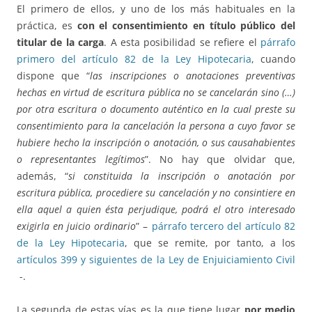
El primero de ellos, y uno de los más habituales en la
práctica, es
con el consentimiento en título público del
titular de la carga
. A esta posibilidad se refiere el
párrafo
primero del artículo 82 de la Ley Hipotecaria
, cuando
dispone que “
las inscripciones o anotaciones preventivas
hechas en virtud de escritura pública no se cancelarán sino (…)
por otra escritura o documento auténtico en la cual preste su
consentimiento para la cancelación la persona a cuyo favor se
hubiere hecho la inscripción o anotación, o sus causahabientes
o representantes legítimos
”. No hay que olvidar que,
además, “
si constituida la inscripción o anotación por
escritura pública, procediere su cancelación y no consintiere en
ella aquel a quien ésta perjudique, podrá el otro interesado
exigirla en juicio ordinario
” –
párrafo tercero del artículo 82
de la Ley Hipotecaria
, que se remite, por tanto, a los
artículos 399 y siguientes de la Ley de Enjuiciamiento Civil
-.
La segunda de estas vías es la que tiene lugar
por medio