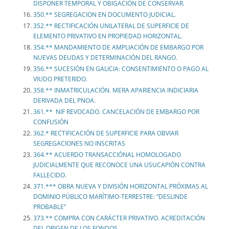
DISPONER TEMPORAL Y OBIGACIÓN DE CONSERVAR.
350.** SEGREGACION EN DOCUMENTO JUDICIAL.
352.** RECTIFICACIÓN UNILATERAL DE SUPERFICIE DE
ELEMENTO PRIVATIVO EN PROPIEDAD HORIZONTAL.
354.** MANDAMIENTO DE AMPLIACIÓN DE EMBARGO POR
NUEVAS DEUDAS Y DETERMINACIÓN DEL RANGO.
356.** SUCESIÓN EN GALICIA: CONSENTIMIENTO O PAGO AL
VIUDO PRETERIDO.
358.** INMATRICULACIÓN. MERA APARIENCIA INDICIARIA
DERIVADA DEL PNOA.
361.** NIF REVOCADO. CANCELACIÓN DE EMBARGO POR
CONFUSIÓN
362.* RECTIFICACIÓN DE SUPERFICIE PARA OBVIAR
SEGREGACIONES NO INSCRITAS
364.** ACUERDO TRANSACCIÓNAL HOMOLOGADO
JUDICIALMENTE QUE RECONOCE UNA USUCAPIÓN CONTRA
FALLECIDO.
371.*** OBRA NUEVA Y DIVISIÓN HORIZONTAL PRÓXIMAS AL
DOMINIO PÚBLICO MARÍTIMO-TERRESTRE: “DESLINDE
PROBABLE”
373.** COMPRA CON CARÁCTER PRIVATIVO. ACREDITACIÓN
DEL ORIGEN DE LOS FONDOS