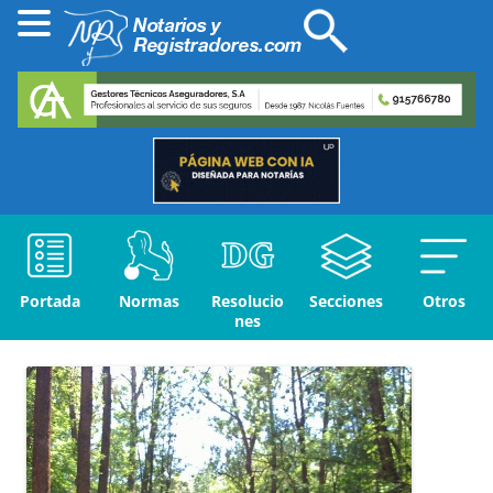
Portada
Normas
Resolucio
Secciones
Otros
nes