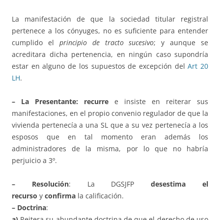
La manifestación de que la sociedad titular registral
pertenece a los cónyuges, no es suficiente para entender
cumplido el
principio de tracto sucesivo
; y aunque se
acreditara dicha pertenencia, en ningún caso supondría
estar en alguno de los supuestos de excepción del
Art 20
LH
.
– La Presentan
te
:
recurre
e insiste en reiterar sus
manifestaciones, en el propio convenio regulador de que la
vivienda pertenecía a una SL que a su vez pertenecía a los
esposos que en tal momento eran además los
administradores de la misma, por lo que no habría
perjuicio a 3º.
– Resolución
: La DGSJFP
desestima el
recurso
y
confirma
la calificación.
– Doctrina
:
a)
Reitera su abundante doctrina de que el derecho de uso