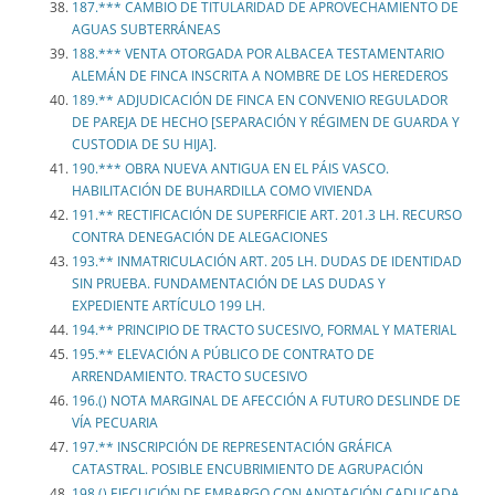
187.*** CAMBIO DE TITULARIDAD DE APROVECHAMIENTO DE
AGUAS SUBTERRÁNEAS
188.*** VENTA OTORGADA POR ALBACEA TESTAMENTARIO
ALEMÁN DE FINCA INSCRITA A NOMBRE DE LOS HEREDEROS
189.** ADJUDICACIÓN DE FINCA EN CONVENIO REGULADOR
DE PAREJA DE HECHO [SEPARACIÓN Y RÉGIMEN DE GUARDA Y
CUSTODIA DE SU HIJA].
190.*** OBRA NUEVA ANTIGUA EN EL PÁIS VASCO.
HABILITACIÓN DE BUHARDILLA COMO VIVIENDA
191.** RECTIFICACIÓN DE SUPERFICIE ART. 201.3 LH. RECURSO
CONTRA DENEGACIÓN DE ALEGACIONES
193.** INMATRICULACIÓN ART. 205 LH. DUDAS DE IDENTIDAD
SIN PRUEBA. FUNDAMENTACIÓN DE LAS DUDAS Y
EXPEDIENTE ARTÍCULO 199 LH.
194.** PRINCIPIO DE TRACTO SUCESIVO, FORMAL Y MATERIAL
195.** ELEVACIÓN A PÚBLICO DE CONTRATO DE
ARRENDAMIENTO. TRACTO SUCESIVO
196.() NOTA MARGINAL DE AFECCIÓN A FUTURO DESLINDE DE
VÍA PECUARIA
197.** INSCRIPCIÓN DE REPRESENTACIÓN GRÁFICA
CATASTRAL. POSIBLE ENCUBRIMIENTO DE AGRUPACIÓN
198.() EJECUCIÓN DE EMBARGO CON ANOTACIÓN CADUCADA.