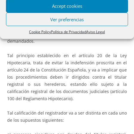
el principio de tracto sucesivo al determinar los requisitos
Accept cookies
para la práctica de anotaciones de embargo derivadas de
Ver preferencias
procedimientos seguidos contra herederos indeterminados
o determinados del titular registral con la peculiaridad de
Cookie Policy
Política de Privacidad
Aviso Legal
que los bienes no constan aun inscritos a favor de los
demandados.
Tal principio establecido en el artículo 20 de la Ley
Hipotecaria, trata de evitar la indefensión proscrita en el
artículo 24 de la Constitución Española, y va a implicar que
los procedimientos deben ir dirigidos contra el titular
registral o sus herederos, estando ello sujeto a la
calificación registral de los documentos judiciales (artículo
100 del Reglamento Hipotecario).
Tal calificación del registrador va a ser distinta en cada uno
de los supuestos siguientes: