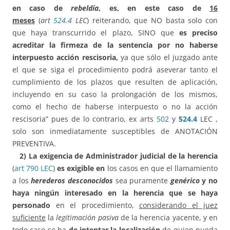
en caso de
rebeldía
, es, en este caso de
16
meses
(
art
524.4
LEC
) reiterando, que NO basta solo con
que haya transcurrido el plazo, SINO que
es preciso
acreditar la firmeza de la sentencia por no haberse
interpuesto acción rescisoria,
ya que sólo el juzgado ante
el que se siga el procedimiento podrá aseverar tanto el
cumplimiento de los plazos que resulten de aplicación,
incluyendo en su caso la prolongación de los mismos,
como el hecho de haberse interpuesto o no la acción
rescisoria” pues de lo contrario, ex arts
502
y
524.4
LEC ,
solo son inmediatamente susceptibles de ANOTACIÓN
PREVENTIVA.
2)
La exigencia de Administrador judicial de la herencia
(
art 790 LEC
)
es exigible en
los casos en que el llamamiento
a los
herederos desconocidos
sea puramente
genérico
y no
haya ningún interesado en la herencia que se haya
personado
en el procedimiento,
considerando el juez
suficiente
la
legitimación pasiva
de la herencia yacente, y en
todo caso se ha
de intentar la localización
de quien pueda