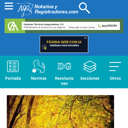
Portada
Normas
Resolucio
Secciones
Otros
nes