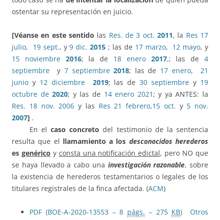
ostentar su representación en juicio.
[Véanse en este sentido
las
Res. de 3 oct.
2011
, la
Res 17
julio
,
19 sept.
, y
9 dic.
2015
; las de
17 marzo
,
12 mayo
, y
15 noviembre
2016
; la de
18 enero
2017
,
; las de
4
septiembre
y
7 septiembre
2018
; las de
17 enero
,
21
junio
y
12 diciembre
2019
; las de
30 septiembre
y
19
octubre de
2020
; y las de
14 enero 2021
; y ya ANTES: la
Res. 18 nov. 2006
y las
Res 21 febrero
,
15 oct.
y
5 nov.
2007
]
.
En el
caso concreto
del testimonio de la sentencia
resulta que el
llamamiento a los
desconocidos herederos
es
genérico
y
consta una notificación edictal
, pero NO que
se haya llevado a cabo una
investigación razonable
, sobre
la existencia de herederos testamentarios o legales de los
titulares registrales de la finca afectada
.
(
ACM
)
PDF (BOE-A-2020-13553 – 8
págs.
– 275
KB
)
Otros