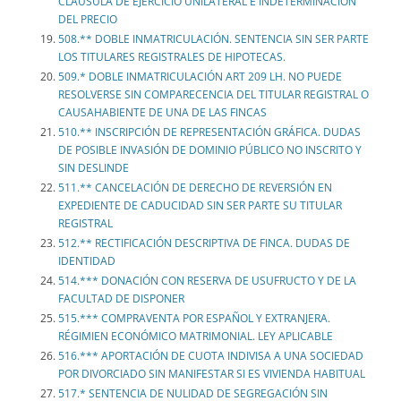
CLÁUSULA DE EJERCICIO UNILATERAL E INDETERMINACIÓN
DEL PRECIO
508.** DOBLE INMATRICULACIÓN. SENTENCIA SIN SER PARTE
LOS TITULARES REGISTRALES DE HIPOTECAS.
509.* DOBLE INMATRICULACIÓN ART 209 LH. NO PUEDE
RESOLVERSE SIN COMPARECENCIA DEL TITULAR REGISTRAL O
CAUSAHABIENTE DE UNA DE LAS FINCAS
510.** INSCRIPCIÓN DE REPRESENTACIÓN GRÁFICA. DUDAS
DE POSIBLE INVASIÓN DE DOMINIO PÚBLICO NO INSCRITO Y
SIN DESLINDE
511.** CANCELACIÓN DE DERECHO DE REVERSIÓN EN
EXPEDIENTE DE CADUCIDAD SIN SER PARTE SU TITULAR
REGISTRAL
512.** RECTIFICACIÓN DESCRIPTIVA DE FINCA. DUDAS DE
IDENTIDAD
514.*** DONACIÓN CON RESERVA DE USUFRUCTO Y DE LA
FACULTAD DE DISPONER
515.*** COMPRAVENTA POR ESPAÑOL Y EXTRANJERA.
RÉGIMIEN ECONÓMICO MATRIMONIAL. LEY APLICABLE
516.*** APORTACIÓN DE CUOTA INDIVISA A UNA SOCIEDAD
POR DIVORCIADO SIN MANIFESTAR SI ES VIVIENDA HABITUAL
517.* SENTENCIA DE NULIDAD DE SEGREGACIÓN SIN