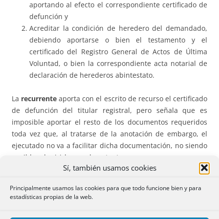
aportando al efecto el correspondiente certificado de
defunción y
Acreditar la condición de heredero del demandado,
debiendo aportarse o bien el testamento y el
certificado del Registro General de Actos de Última
Voluntad, o bien la correspondiente acta notarial de
declaración de herederos abintestato.
La
recurrente
aporta con el escrito de recurso el certificado
de defunción del titular registral, pero señala que es
imposible aportar el resto de los documentos requeridos
toda vez que, al tratarse de la anotación de embargo, el
ejecutado no va a facilitar dicha documentación, no siendo
posible adquirirla por el anotante.
Sí, también usamos cookies
Resolución:
La Dirección General desestima el recurso y
Principalmente usamos las cookies para que todo funcione bien y para
confirma la nota de calificación del registrador.
estadísticas propias de la web.
Doctrina:
El
artículo 166 del Reglamento Hipotecario
, aplica