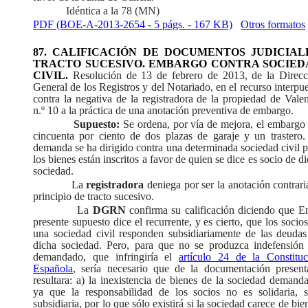
Idéntica a la 78 (MN)
PDF (BOE-A-2013-2654 - 5 págs. - 167 KB)
Otros formatos
87. CALIFICACIÓN DE DOCUMENTOS JUDICIALE
TRACTO SUCESIVO. EMBARGO CONTRA SOCIED
CIVIL.
Resolución de 13 de febrero de 2013, de la Direcc
General de los Registros y del Notariado, en el recurso interpu
contra la negativa de la registradora de la propiedad de Vale
n.º 10 a la práctica de una anotación preventiva de embargo.
Supuesto:
Se ordena, por vía de mejora, el embargo 
cincuenta por ciento de dos plazas de garaje y un trastero.
demanda se ha dirigido contra una determinada sociedad civil 
los bienes están inscritos a favor de quien se dice es socio de d
sociedad.
La
registradora
deniega por ser la anotación contrari
principio de tracto sucesivo.
La
DGRN
confirma su calificación diciendo que E
presente supuesto dice el recurrente, y es cierto, que los socio
una sociedad civil responden subsidiariamente de las deudas
dicha sociedad. Pero, para que no se produzca indefensión 
demandado, que infringiría el
artículo 24 de la Constituc
Española
, sería necesario que de la documentación present
resultara: a) la inexistencia de bienes de la sociedad demand
ya que la responsabilidad de los socios no es solidaria, s
subsidiaria, por lo que sólo existirá si la sociedad carece de bie