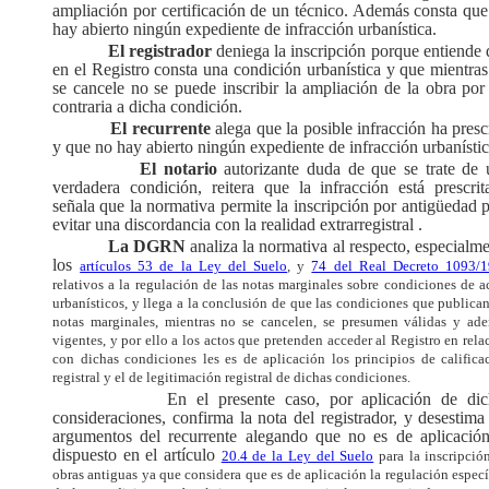
ampliación por certificación de un técnico. Además consta qu
hay abierto ningún expediente de infracción urbanística.
El registrador
deniega la inscripción porque entiende
en el Registro consta una condición urbanística y que mientra
se cancele no se puede inscribir la ampliación de la obra por
contraria a dicha condición.
El recurrente
alega que la posible infracción ha presc
y que no hay abierto ningún expediente de infracción urbanístic
El notario
autorizante duda de que se trate de 
verdadera condición, reitera que la infracción está prescrit
señala que la normativa permite la inscripción por antigüedad 
evitar una discordancia con la realidad extrarregistral .
La DGRN
analiza la normativa al respecto, especialm
los
artículos 53 de la Ley del Suelo
, y
74 del Real Decreto 1093/
relativos a la regulación de las notas marginales sobre condiciones de a
urbanísticos, y llega a la conclusión de que las condiciones que publican
notas marginales, mientras no se cancelen, se presumen válidas y ad
vigentes, y por ello a los actos que pretenden acceder al Registro en rela
con dichas condiciones les es de aplicación los principios de califica
registral y el de legitimación registral de dichas condiciones.
En el presente caso, por aplicación de dic
consideraciones, confirma la nota del registrador, y desestima
argumentos del recurrente alegando que no es de aplicación
dispuesto en el artículo
20.4 de la Ley del Suelo
para la inscripció
obras antiguas ya que considera que es de aplicación la regulación especí