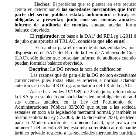
Hechos:
El problema que se plantea en este recurso
centra en determinar
si las sociedades mercantiles que for
parte del sector público estatal, autonómico o local, es
obligadas a presentar, junto con sus cuentas anuales,
informe de auditoría de cuentas,
aunque puedan formu
balance abreviado.
El
registrador,
en base a la DA1ª del RDLeg 1/2011 d
de julio que aprueba el TRLAC, considera que
ello es así
.
En cambio para el recurrente dichas entidades, por
dispuesto en el DA1ª del Rto. de la Ley de Auditoría de Cuen
(LAC), sólo tienen que presentar informe de auditores cuando
puedan formular balance abreviado.
Doctrina:
La DG
revoca
la nota de calificación.
Las razones que da para ello la DG no son excesivame
convincentes pues todas ellas se refieren a normas aclarator
anteriores en fecha al RDLeg. aprobatorio del TR de la LAC.
Así se basa en ley 19/1989, de 25 de julio, reformador
la LSA que estableció qué sociedades tenían obligación de aud
sus cuentas anuales, en la Ley del Patrimonio de 
Administraciones Públicas 33/2003 que sujeta a las socieda
estatales en todo a la legislación mercantil normal, y también e
mismo sentido la Ley 57/2003, de 16 diciembre 2003, de Medi
para la Modernización del Gobierno Local, que realiza en
número 1 del artículo 85 ter, esta misma remisión al ordenami
jurídico privado respecto a las sociedades mercantiles particip