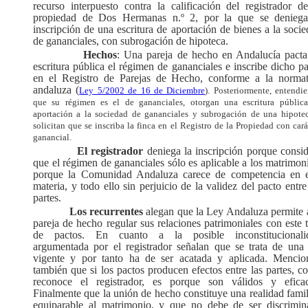
recurso interpuesto contra la calificación del registrador d
propiedad de Dos Hermanas n.º 2, por la que se deniega
inscripción de una escritura de aportación de bienes a la soci
de gananciales, con subrogación de hipoteca.
Hechos
: Una pareja de hecho en Andalucía pacta
escritura pública el régimen de gananciales e inscribe dicho p
en el Registro de Parejas de Hecho, conforme a la normat
andaluza (
Ley 5/2002 de 16 de Diciembre
). Posteriormente, entendi
que su régimen es el de gananciales, otorgan una escritura públic
aportación a la sociedad de gananciales y subrogación de una hipote
solicitan que se inscriba la finca en el Registro de la Propiedad con cará
ganancial.
El registrador
deniega la inscripción
porque consid
que el régimen de gananciales sólo es aplicable a los matrimon
porque la Comunidad Andaluza carece de competencia en e
materia, y todo ello sin perjuicio de la validez del pacto entre
partes.
Los recurrentes
alegan que la Ley Andaluza permite 
pareja de hecho regular sus relaciones patrimoniales con este 
de pactos. En cuanto a la posible inconstitucionali
argumentada por el registrador señalan que se trata de una 
vigente y por tanto ha de ser acatada y aplicada. Mencio
también que si los pactos producen efectos entre las partes, 
reconoce el registrador, es porque son válidos y eficac
Finalmente que la unión de hecho constituye una realidad famil
equiparable al matrimonio, y que no debe de ser discrimin