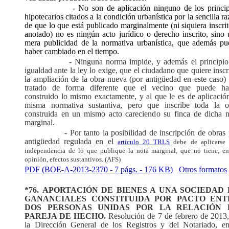
- No son de aplicación ninguno de los princip
hipotecarios citados a la condición urbanística por la sencilla r
de que lo que está publicado marginalmente (ni siquiera inscri
anotado) no es ningún acto jurídico o derecho inscrito, sino
mera publicidad de la normativa urbanística, que además pu
haber cambiado en el tiempo.
- Ninguna norma impide, y además el principio
igualdad ante la ley lo exige, que el ciudadano que quiere inscr
la ampliación de la obra nueva (por antigüedad en este caso)
tratado de forma diferente que el vecino que puede ha
construido lo mismo exactamente, y al que le es de aplicació
misma normativa sustantiva, pero que inscribe toda la o
construida en un mismo acto careciendo su finca de dicha n
marginal.
- Por tanto la posibilidad de inscripción de obras
antigüedad regulada en el
artículo 20 TRLS
debe de aplicarse
independencia de lo que publique la nota marginal, que no tiene, e
opinión, efectos sustantivos. (AFS)
PDF (BOE-A-2013-2370 - 7 págs. - 176 KB)
Otros formatos
*76.
APORTACIÓN DE BIENES A UNA SOCIEDAD 
GANANCIALES CONSTITUIDA POR PACTO ENT
DOS PERSONAS UNIDAS POR LA RELACIÓN 
PAREJA DE HECHO.
Resolución de 7 de febrero de 2013,
la Dirección General de los Registros y del Notariado, en