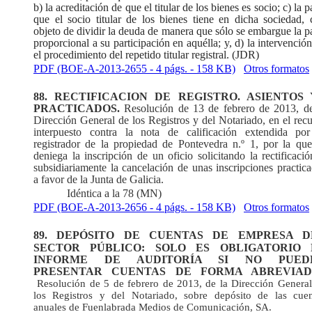
b) la acreditación de que el titular de los bienes es socio; c) la p
que el socio titular de los bienes tiene en dicha sociedad, 
objeto de dividir la deuda de manera que sólo se embargue la p
proporcional a su participación en aquélla; y, d) la intervenció
el procedimiento del repetido titular registral. (JDR)
PDF (BOE-A-2013-2655 - 4 págs. - 158 KB)
Otros formatos
88. RECTIFICACION DE REGISTRO. ASIENTOS 
PRACTICADOS.
Resolución de 13 de febrero de 2013, de
Dirección General de los Registros y del Notariado, en el rec
interpuesto contra la nota de calificación extendida por
registrador de la propiedad de Pontevedra n.º 1, por la que
deniega la inscripción de un oficio solicitando la rectificaci
subsidiariamente la cancelación de unas inscripciones practic
a favor de la Junta de Galicia.
Idéntica a la 78 (MN)
PDF (BOE-A-2013-2656 - 4 págs. - 158 KB)
Otros formatos
89.
DEPÓSITO DE CUENTAS DE EMPRESA D
SECTOR PÚBLICO: SOLO ES OBLIGATORIO 
INFORME DE AUDITORÍA SI NO PUED
PRESENTAR CUENTAS DE FORMA ABREVIAD
Resolución de 5 de febrero de 2013, de la Dirección General
los Registros y del Notariado, sobre depósito de las cuen
anuales de Fuenlabrada Medios de Comunicación, SA.