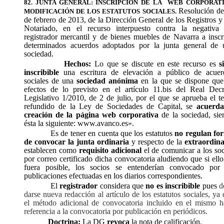
82. JUNTA GENERAL: INSCRIPCIÓN DE LA
WEB CORPORATI
Resolución de
MODIFICACIÓN DE LOS ESTATUTOS SOCIALES.
de febrero de 2013, de la Dirección General de los Registros y
Notariado, en el recurso interpuesto contra la negativa 
registrador mercantil y de bienes muebles de Navarra a inscr
determinados acuerdos adoptados por la junta general de 
sociedad.
Hechos:
Lo que se discute en este recurso es
s
inscribible
una escritura de elevación a público de acuer
sociales de una
sociedad anónima
en la que se dispone que
efectos de lo previsto en el artículo 11.bis del Real Decr
Legislativo 1/2010, de 2 de julio, por el que se aprueba el t
refundido de la Ley de Sociedades de Capital, se
acuerda
creación de la página web corporativa
de la sociedad, si
ésta la siguiente: www.avanco.es».
Es de tener en cuenta que los estatutos
no regulan fo
de convocar la junta ordinaria
y respecto de la
extraordina
establecen como
requisito adicional
el de comunicar a los so
por correo certificado dicha convocatoria aludiendo que si ell
fuera posible, los socios se entenderían convocado por 
publicaciones efectuadas en los diarios correspondientes.
El
registrador
considera que
no es inscribible
pues
d
darse nueva redacción al artículo de los estatutos sociales, ya
el método adicional de convocatoria incluido en el mismo h
referencia a la convocatoria por publicación en periódicos
.
Doctrina:
La DG
revoca
la nota de calificación.