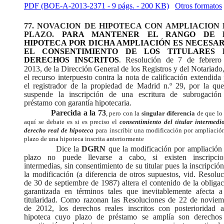
PDF (BOE-A-2013-2371 - 9 págs. - 200 KB)
Otros formatos
77. NOVACION DE HIPOTECA CON AMPLIACION 
PLAZO.
PARA MANTENER EL RANGO DE 
HIPOTECA POR DICHA AMPLIACIÓN ES NECESAR
EL CONSENTIMIENTO DE LOS TITULARES 
DERECHOS INSCRITOS
Resolución de 7 de febrero
.
2013, de la Dirección General de los Registros y del Notariado
el recurso interpuesto contra la nota de calificación extendida
el registrador de la propiedad de Madrid n.º 29, por la que
suspende la inscripción de una escritura de subrogación
préstamo con garantía hipotecaria.
Parecida a la 73
, pero con la
singular diferencia
de que lo
aquí se debate es si es preciso el
consentimiento del titular intermedi
derecho real de hipoteca
para inscribir una modificación por ampliació
plazo de una hipoteca inscrita anteriormente
Dice la
DGRN
que la modificación por ampliación
plazo no puede llevarse a cabo, si existen inscripcio
intermedias, sin consentimiento de su titular pues la inscripció
la modificación (a diferencia de otros supuestos, vid. Resolu
de 30 de septiembre de 1987) altera el contenido de la obliga
garantizada en términos tales que inevitablemente afecta a
titularidad. Como razonan las Resoluciones de 22 de noviem
de 2012, los derechos reales inscritos con posterioridad a
hipoteca cuyo plazo de préstamo se amplía son derechos