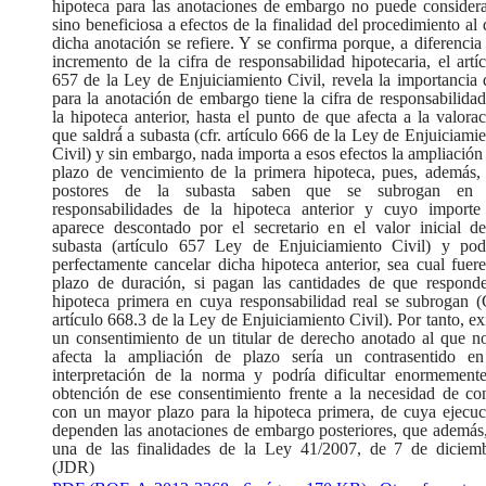
hipoteca para las anotaciones de embargo no puede considera
sino beneficiosa a efectos de la finalidad del procedimiento al
dicha anotación se refiere. Y se confirma porque, a diferencia
incremento de la cifra de responsabilidad hipotecaria, el artí
657 de la Ley de Enjuiciamiento Civil, revela la importancia
para la anotación de embargo tiene la cifra de responsabilida
la hipoteca anterior, hasta el punto de que afecta a la valora
que saldrá́ a subasta (cfr. artículo 666 de la Ley de Enjuiciami
Civil) y sin embargo, nada importa a esos efectos la ampliación
plazo de vencimiento de la primera hipoteca, pues, además, 
postores de la subasta saben que se subrogan en 
responsabilidades de la hipoteca anterior y cuyo importe
aparece descontado por el secretario en el valor inicial de
subasta (artículo 657 Ley de Enjuiciamiento Civil) y pod
perfectamente cancelar dicha hipoteca anterior, sea cual fuer
plazo de duración, si pagan las cantidades de que responde
hipoteca primera en cuya responsabilidad real se subrogan (C
artículo 668.3 de la Ley de Enjuiciamiento Civil). Por tanto, ex
un consentimiento de un titular de derecho anotado al que no
afecta la ampliación de plazo sería un contrasentido en
interpretación de la norma y podría dificultar enormemente
obtención de ese consentimiento frente a la necesidad de con
con un mayor plazo para la hipoteca primera, de cuya ejecuci
dependen las anotaciones de embargo posteriores, que además,
una de las finalidades de la Ley 41/2007, de 7 de diciembr
(JDR)