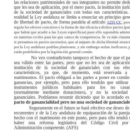
las relaciones patrimoniales de sus integrantes no permite ded
que les sea de aplicación, por el mero pacto, la institución jurí
de la sociedad de gananciales con todas sus características.
realidad la Ley andaluza se limita a enunciar un principio gen
de libertad de pacto, de forma paralela al artículo
1255 CC
, per
regula los efectos concretos o la forma de dar eficacia a dichos pactos (par
que habrá que acudir a las Leyes específicas) pues ello supondría adentr
en materias civiles para las que carece de competencia. Se ve más claram
si pensamos en pactos sucesorios, que al amparo de dicha libertad enunc
por la Ley andaluza podrían plantearse, y sin embargo serían ineficaces, 
están prohibidos por la legislación general común.
No veo contradictorio tampoco el hecho de que el pa
sea válido entre las partes, pero que no les sea de aplicació
institución de la sociedad de gananciales con sus efec
característicos, ya que, de momento, está reservada a 
matrimonios. El pacto obligará a las partes a poner en común
ganancias, por ejemplo, pero para ello tendrán que utilizar 
instrumentos jurídicos habituales para los no casad
(normalmente mediante donaciones), y no la sociedad
gananciales. Podríamos resumir diciendo que lo acordado es
pacto de ganancialidad pero no una sociedad de gananciale
Seguramente en el futuro se hará efectivo ese deseo de
recurrentes y de la Ley andaluza de equiparación de la parej
hecho con el matrimonio en este punto, pero para ello tendrá
haber una reforma legislativa del Código Civil por
Administración competente. (AFS)