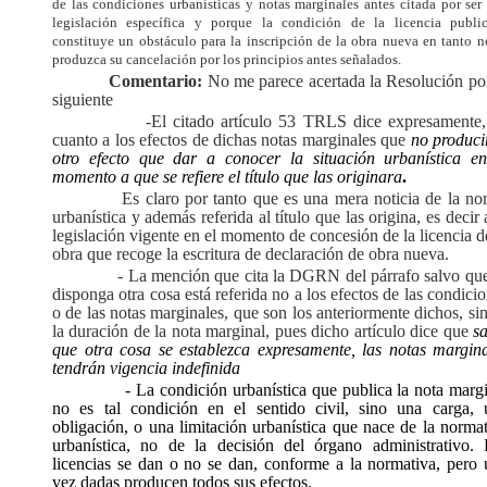
de las condiciones urbanísticas y notas marginales antes citada por ser
legislación específica y porque la condición de la licencia publi
constituye un obstáculo para la inscripción de la obra nueva en tanto n
produzca su cancelación por los principios antes señalados.
Comentario:
No me parece acertada la Resolución por
siguiente
-El citado artículo 53 TRLS dice expresamente,
cuanto a los efectos de dichas notas marginales que
no produci
otro efecto que dar a conocer la situación urbanística en
momento a que se refiere el título que las originara
.
Es claro por tanto que es una mera noticia de la n
urbanística y además referida al título que las origina, es decir 
legislación vigente en el momento de concesión de la licencia d
obra que recoge la escritura de declaración de obra nueva.
- La mención que cita la DGRN del párrafo salvo qu
disponga otra cosa está referida no a los efectos de las condici
o de las notas marginales, que son los anteriormente dichos, si
la duración de la nota marginal, pues dicho artículo dice que
s
que otra cosa se establezca expresamente, las notas margina
tendrán vigencia indefinida
- La condición urbanística que publica la nota marg
no es tal condición en el sentido civil, sino una carga, 
obligación, o una limitación urbanística que nace de la norma
urbanística, no de la decisión del órgano administrativo. 
licencias se dan o no se dan, conforme a la normativa, pero 
vez dadas producen todos sus efectos.