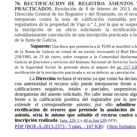
78. RECTIFICACION DE REGISTRO. ASIENTOS 
PRACTICADOS.
Resolución de 8 de febrero de 2013, de
Dirección General de los Registros y del Notariado, en el rec
interpuesto contra la nota de calificación extendida por
registradora de la propiedad de Vigo n.º 2, por la que se susp
la inscripción de un oficio solicitando la rectificació
subsidiariamente cancelación de una inscripción practicada a f
de la Junta de Galicia.
Supuesto:
Una finca que pertenecía a la TGSS se inscribió a f
de la Xunta de Galicia en virtud de un escrito invocando el
Real Dec
258/1985, de 23 de enero, sobre traspaso a la Comunidad Autónom
Galicia de funciones y servicios del Instituto Nacional de Servicios Soci
de la Seguridad Social.
Se pretende ahora al amparo del
art. 217 L
rectificación de la inscripción practicada o, en su defecto, su cancelación.
La
Dirección
rechaza el recurso ya que como ha decla
con anterioridad el recurso sólo puede interponerse frente a
calificaciones negativas, totales o parciales, suspensiva
denegatorias del asiento solicitado. No cabe instar recurso al
frente a la calificación positiva del registrador por la que
extiende el correspondiente asiento; por ello
admitirse
rectificación de errores que pretende la anulación de
asiento, sería lo mismo que admitir el recurso contra 
inscripción realizada
. (
arts. 326, 1
y
40 in fine LH
)
(MN)
PDF (BOE-A-2013-2373 - 5 págs. - 167 KB)
Otros formatos