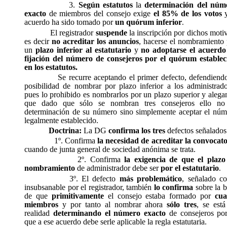
3.
Según estatutos
la
determinación del núm
exacto
de miembros del consejo exige
el 85% de los votos
y
acuerdo ha sido tomado por
un quórum inferior
.
El registrador
suspende
la inscripción por dichos moti
es decir
no acreditar los anuncios
, hacerse el nombramiento 
un
plazo inferior al estatutario
y
no adoptarse el acuerdo
fijación del número de consejeros por el quórum establec
en los estatutos.
Se recurre aceptando el primer defecto, defendiend
posibilidad de nombrar por plazo inferior a los administrado
pues lo prohibido es nombrarlos por un plazo superior y aleg
que dado que sólo se nombran tres consejeros ello no
determinación de su número sino simplemente aceptar el núm
legalmente establecido.
Doctrina:
La DG
confirma
los tres
defectos señalados
1º. Confirma
la necesidad de acreditar la convocato
cuando de junta general de sociedad anónima se trata.
2º. Confirma
la exigencia de que el plazo
nombramiento
de administrador debe ser
por el estatutario
.
3º. El defecto
más problemático
, señalado c
insubsanable por el registrador, también
lo confirma
sobre la 
de que
primitivamente
el consejo estaba formado por
cua
miembros
y por tanto al nombrar ahora
sólo tres
, se est
realidad
determinando el número exacto
de consejeros por
que a ese acuerdo debe serle aplicable la regla estatutaria.