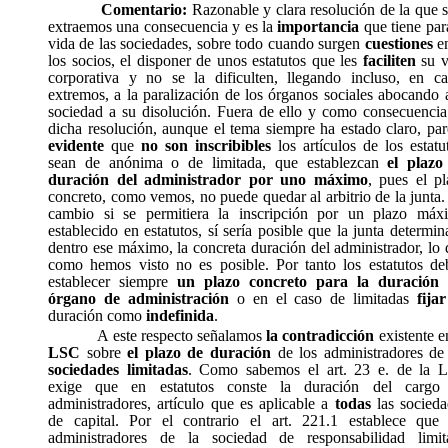
Comentario:
Razonable y clara resolución de la que 
extraemos una consecuencia y es la
importancia
que tiene par
vida de las sociedades, sobre todo cuando surgen
cuestiones
en
los socios, el disponer de unos estatutos que les
faciliten
su 
corporativa y no se la dificulten, llegando incluso, en ca
extremos, a la paralización de los órganos sociales abocando 
sociedad a su disolución. Fuera de ello y como consecuencia
dicha resolución, aunque el tema siempre ha estado claro, pa
evidente
que
no son inscribibles
los artículos de los estatu
sean de anónima o de limitada, que establezcan
el plazo
duración del administrador por uno máximo
, pues el pl
concreto, como vemos, no puede quedar al arbitrio de la junta
cambio si se permitiera la inscripción por un plazo máx
establecido en estatutos, sí sería posible que la junta determin
dentro ese máximo, la concreta duración del administrador, lo
como hemos visto no es posible. Por tanto los estatutos de
establecer siempre
un plazo concreto para la duración 
órgano de administración
o en el caso de limitadas
fijar
duración como
indefinida
.
A este respecto señalamos
la contradicción
existente e
LSC
sobre
el plazo de duración
de los administradores de 
sociedades limitadas
. Como sabemos el art. 23 e. de la 
exige que en estatutos conste la duración del cargo
administradores, artículo que es aplicable a
todas
las socieda
de capital. Por el contrario el art. 221.1 establece que
administradores de la sociedad de responsabilidad limit