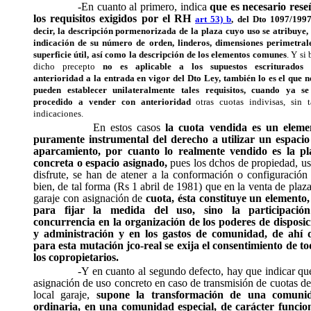
-En cuanto al primero, indica
que es necesario rese
los requisitos exigidos por el RH
art 53) b
, del Dto 1097/1997
decir, la descripción pormenorizada de la plaza cuyo uso se atribuye,
indicación de su número de orden, linderos, dimensiones perimetral
superficie útil, así como la descripción de los elementos comunes
. Y si 
dicho precepto
no es aplicable a los supuestos escriturados 
anterioridad a la entrada en vigor del Dto Ley, también lo es el que n
pueden establecer unilateralmente tales requisitos, cuando ya s
procedido a vender con anterioridad
otras cuotas indivisas, sin t
indicaciones.
En estos casos
la cuota vendida es un eleme
puramente instrumental del derecho a utilizar un espacio
aparcamiento, por cuanto lo realmente vendido es la pl
concreta o espacio asignado,
pues los dchos de propiedad, us
disfrute, se han de atener a la conformación o configuración
bien, de tal forma (Rs 1 abril de 1981) que en la venta de plaz
garaje con asignación de
cuota, ésta constituye un elemento,
para fijar la medida del uso, sino la participació
concurrencia en la organización de los poderes de disposic
y administración y en los gastos de comunidad, de ahí 
para esta mutación jco-real se exija el consentimiento de to
los copropietarios.
-Y en cuanto al segundo defecto, hay que indicar qu
asignación de uso concreto en caso de transmisión de cuotas d
local garaje,
supone la transformación de una comuni
ordinaria, en una comunidad especial, de carácter funcion