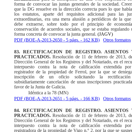
forma de convocar las juntas generales de la sociedad. Cree
que la DG resuelve en la dirección correcta pues lo que habí
los estatutos, aparte del requisitos adicional para las jun
extraordinarias, era una mera alusión a periódicos de la qu
debe extraerse, sobre todo por el principio de economí
conservación de acuerdos sociales, que se estaba regulando 
forma concreta de convocar la junta general.
(JAGV)
PDF (BOE-A-2013-2650 - 5 págs. - 162 KB)
Otros formatos
83. RECTIFICACION DE REGISTRO. ASIENTOS 
PRACTICADOS.
Resolución de 11 de febrero de 2013, de
Dirección General de los Registros y del Notariado, en el rec
interpuesto contra la nota de calificación extendida por
registrador de la propiedad de Ferrol, por la que se deniega
inscripción de un oficio solicitando la rectificació
subsidiariamente cancelación de unas inscripciones practicad
favor de la Junta de Galicia.
Idéntica a la 78 (MN)
PDF (BOE-A-2013-2651 - 5 págs. - 166 KB)
Otros formatos
84. RECTIFICACION DE REGISTRO. ASIENTOS 
PRACTICADOS.
Resolución de 11 de febrero de 2013, de
Dirección General de los Registros y del Notariado, en el rec
interpuesto contra la nota de calificación extendida por
registradora de la propiedad de Vigo n.º 2, por la que se susp