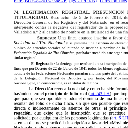
PDF (BOE-A-2013-2368 - 6 págs. - 170 KB)
Otros formatos
74.
LEGITIMACIÓN REGISTRAL. PRESUNCIÓN 
TITULARIDAD
. Resolución de 5 de febrero de 2013, de
Dirección General de los Registros y del Notariado, en el rec
interpuesto contra la negativa del registrador de la propieda
Valladolid n.º 2 al cambio de nombre en la titularidad de una fin
Supuesto:
Una finca aparece inscrita a favor de
Sociedad del Tiro Nacional
y se presenta una escritura de elevaci
público de acuerdos sociales solicitando se inscriba a nombre de la
Federación Española de Tiro Olímpico
, por haber sucedido este organism
titular registral.
El
Registrador
la deniega por resultar de una inscripción de 
finca que por Decreto de 22 de febrero de 1941 todos los bienes registrad
nombre de las Federaciones Nacionales pasarían a formar parte del patrim
de la Delegación Nacional de Deportes y, por tanto, del Movimi
Nacional, que, en consecuencia, es el titular de la finca.
La
Dirección
revoca la nota tal y como ha sido formu
basándose en:
el principio de folio real
(
art.243 LH
) que imp
que para que sea oponible a todos el dominio de una finca, d
resultar del folio de dicha finca, sin que sea posible que res
directa o indirectamente de asientos de otras;
el principio
rogación,
que exige que la inscripción que se practique 
solicitada por cualquiera de las personas legitimadas (
art. 6 L
si en su día no se practicó la inscripción a favor del «Movimi
Nacional», pudo deberse a que no se solicitase o a que hubi