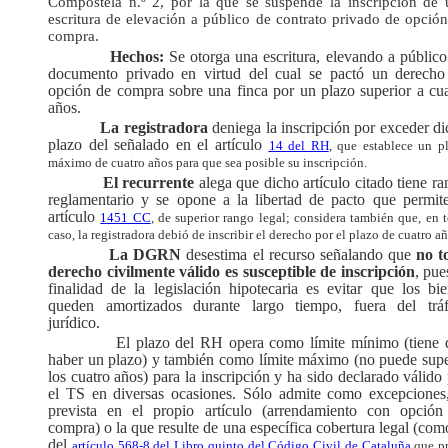
Compostela n.º 2, por la que se suspende la inscripción de 
escritura de elevación a público de contrato privado de opció
compra.
Hechos:
Se otorga una escritura, elevando a públic
documento privado en virtud del cual se pactó un derecho
opción de compra sobre una finca por un plazo superior a cua
años.
La registradora
deniega la inscripción por exceder d
plazo del señalado en el artículo
14 del RH
, que establece un p
máximo de cuatro años para que sea posible su inscripción.
El recurrente
alega que dicho artículo citado tiene r
reglamentario y se opone a la libertad de pacto que permite
artículo
1451 CC
, de superior rango legal; considera también que, en 
caso, la registradora debió de inscribir el derecho por el plazo de cuatro añ
La DGRN
desestima el recurso señalando que
no t
derecho civilmente válido es susceptible de inscripción
, pue
finalidad de la legislación hipotecaria es evitar que los bi
queden amortizados durante largo tiempo, fuera del tráf
jurídico.
El plazo del RH opera como límite mínimo (tiene 
haber un plazo) y también como límite máximo (no puede supe
los cuatro años) para la inscripción y ha sido declarado válido
el TS en diversas ocasiones. Sólo admite como excepciones,
prevista en el propio artículo (arrendamiento con opción
compra) o la que resulte de una específica cobertura legal (com
del
artículo 568-8 del Libro quinto del Código Civil de Cataluña
que p