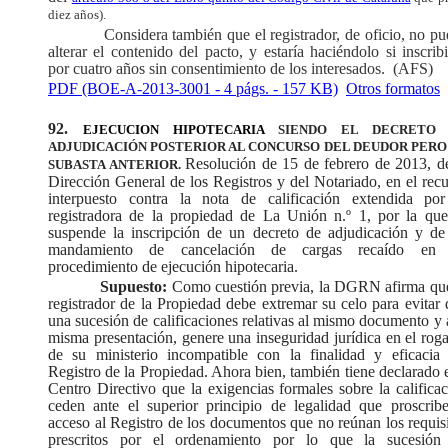
diez años).
Considera también que el registrador, de oficio, no p
alterar el contenido del pacto, y estaría haciéndolo si inscrib
por cuatro años sin consentimiento de los interesados.
(AFS)
PDF (BOE-A-2013-3001 - 4 págs. - 157 KB)
Otros formatos
92.
EJECUCION HIPOTECARIA
SIENDO EL DECRETO
ADJUDICACIÓN POSTERIOR AL CONCURSO DEL DEUDOR PERO
Resolución de 15 de febrero de 2013, de
SUBASTA ANTERIOR.
Dirección General de los Registros y del Notariado, en el rec
interpuesto contra la nota de calificación extendida por
registradora de la propiedad de La Unión n.º 1, por la que
suspende la inscripción de un decreto de adjudicación y de
mandamiento de cancelación de cargas recaído en
procedimiento de ejecución hipotecaria.
Supuesto:
Como cuestión previa, la DGRN afirma que 
registrador de la Propiedad debe extremar su celo para evitar
una sucesión de calificaciones relativas al mismo documento y 
misma presentación, genere una inseguridad jurídica en el rog
de su ministerio incompatible con la finalidad y eficacia 
Registro de la Propiedad. Ahora bien, también tiene declarado 
Centro Directivo que la exigencias formales sobre la califica
ceden ante el superior principio de legalidad que proscribe
acceso al Registro de los documentos que no reúnan los requis
prescritos por el ordenamiento por lo que la sucesión