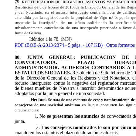
79
.
RECTIFICACION DE REGISTRO. ASIENTOS YA PRACTICAD
Resolución de 8 de febrero de 2013, de la Dirección General de los Regis
y del Notariado, en el recurso interpuesto contra la nota de califica
extendida por la registradora de la propiedad de Vigo n.º 5, por la qu
suspende la inscripción de un oficio solicitando la rectificaci
subsidiariamente cancelación de una inscripción practicada a favor d
Junta de Galicia.
Idéntica a la 78. (MN)
PDF (BOE-A-2013-2374 - 5 págs. - 167 KB)
Otros formatos
80. JUNTA GENERAL: PUBLICACIÓN DE 
CONVOCATORIA. PLAZO DURACI
ADMINISTRADOR. ACUERDOS CONTRARIOS A L
ESTATUTOS SOCIALES.
Resolución de 9 de febrero de 2
de la Dirección General de los Registros y del Notariado, en
recurso interpuesto contra la negativa del registrador mercant
de bienes muebles de Navarra a inscribir determinados acuer
adoptados por la junta general de una sociedad.
Hechos:
Se trata de una escritura de
cese y nombramiento de 
consejeros
de una
sociedad anónima
en la que concurren las siguie
circunstancias:
1.
No se presentan los anuncios
de convocatoria de
junta.
2.
Los consejeros nombrados lo son por cinco a
cuando en los estatutos el plazo de duración es de
seis
.