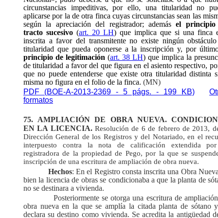
circunstancias impeditivas, por ello, una titularidad no pu
aplicarse por la de otra finca cuyas circunstancias sean las mis
según la apreciación del registrador; además
el principio
tracto sucesivo
(
art. 20 LH
) que implica que si una finca e
inscrita a favor del transmitente
no existe ningún obstáculo
titularidad que pueda oponerse a la inscripción y, por últim
principio de legitimación
(
art. 38 LH
) que implica la presun
de titularidad a favor del que figura en el asiento respectivo, po
que no puede entenderse que existe otra titularidad distinta s
misma no figura en el folio de la finca.
(MN)
PDF (BOE-A-2013-2369 - 5 págs. - 199 KB)
Ot
formatos
75.
AMPLIACIÓN DE OBRA NUEVA. CONDICION
EN LA LICENCIA.
Resolución de 6 de febrero de 2013, de
Dirección General de los Registros y del Notariado, en el rec
interpuesto contra la nota de calificación extendida por
registradora de la propiedad de Pego, por la que se suspende
inscripción de una escritura de ampliación de obra nueva.
Hechos
: En el Registro consta inscrita una Obra Nueva
bien la licencia de obras se condicionaba a que la planta de só
no se destinara a vivienda.
Posteriormente se otorga una escritura de ampliació
obra nueva en la que se amplía la citada planta de sótano y
declara su destino como vivienda. Se acredita la antigüedad d