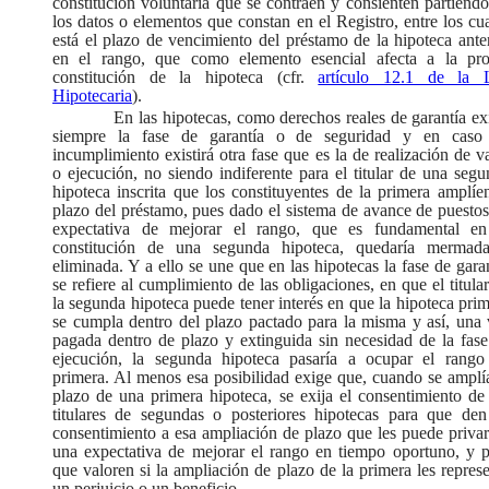
constitución voluntaria que se contraen y consienten partiend
los datos o elementos que constan en el Registro, entre los cu
está el plazo de vencimiento del préstamo de la hipoteca ante
en el rango, que como elemento esencial afecta a la pro
constitución de la hipoteca (cfr.
artículo 12.1 de la 
Hipotecaria
).
En las hipotecas, como derechos reales de garantía ex
siempre la fase de garantía o de seguridad y en caso
incumplimiento existirá otra fase que es la de realización de v
o ejecución, no siendo indiferente para el titular de una seg
hipoteca inscrita que los constituyentes de la primera amplíe
plazo del préstamo, pues dado el sistema de avance de puestos
expectativa de mejorar el rango, que es fundamental en
constitución de una segunda hipoteca, quedaría mermad
eliminada. Y a ello se une que en las hipotecas la fase de gara
se refiere al cumplimiento de las obligaciones, en que el titula
la segunda hipoteca puede tener interés en que la hipoteca pri
se cumpla dentro del plazo pactado para la misma y así, una 
pagada dentro de plazo y extinguida sin necesidad de la fase
ejecución, la segunda hipoteca pasaría a ocupar el rango
primera. Al menos esa posibilidad exige que, cuando se amplí
plazo de una primera hipoteca, se exija el consentimiento de
titulares de segundas o posteriores hipotecas para que den
consentimiento a esa ampliación de plazo que les puede priva
una expectativa de mejorar el rango en tiempo oportuno, y p
que valoren si la ampliación de plazo de la primera les repres
un perjuicio o un beneficio.