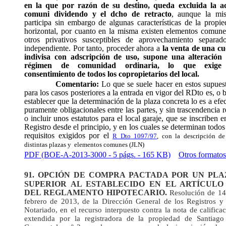
en la que por razón de su destino, queda excluida la ac
comuni dividendo y el dcho de retracto
, aunque la mi
participa sin embargo de algunas características de la propi
horizontal, por cuanto en la misma existen elementos comune
otros privativos susceptibles de aprovechamiento separad
independiente. Por tanto, proceder ahora a
la venta de una cu
indivisa con adscripción de uso, supone una alteración 
régimen de comunidad ordinaria, lo que exige
consentimiento de todos los copropietarios del local.
Comentario:
Lo que se suele hacer en estos supues
para los casos posteriores a la entrada en vigor del RDto es, o 
establecer que la determinación de la plaza concreta lo es a efe
puramente obligacionales entre las partes, y sin trascendencia r
o incluir unos estatutos para el local garaje, que se inscriben e
Registro desde el principio, y en los cuales se determinan todos
requisitos exigidos por el
R Dto 1097/97
, con la descripción de
distintas plazas y
elementos comunes (JLN)
PDF (BOE-A-2013-3000 - 5 págs. - 165 KB)
Otros formatos
91.
OPCIÓN DE COMPRA PACTADA POR UN PLA
SUPERIOR AL ESTABLECIDO EN EL ARTÍCULO 
DEL REGLAMENTO HIPOTECARIO.
Resolución de 14
febrero de 2013, de la Dirección General de los Registros y 
Notariado, en el recurso interpuesto contra la nota de califica
extendida por la registradora de la propiedad de Santiago