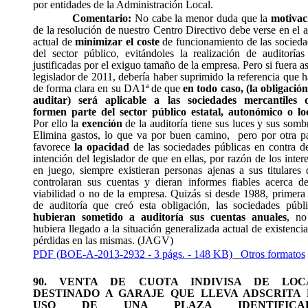
por entidades de la Administración Local.
Comentario:
No cabe la menor duda que la
motivac
de la resolución de nuestro Centro Directivo debe verse en el 
actual de
minimizar el coste
de funcionamiento de las socieda
del sector público, evitándoles la realización de auditorías
justificadas por el exiguo tamaño de la empresa. Pero si fuera as
legislador de 2011, debería haber suprimido la referencia que 
de forma clara en su DA1ª de que
en todo caso, (la obligació
auditar) será aplicable a las sociedades mercantiles 
formen parte del sector público estatal, autonómico o loca
Por ello la
exención
de la auditoría tiene sus luces y sus somb
Elimina gastos, lo que va por buen camino,
pero por otra p
favorece
la opacidad
de las sociedades públicas en contra de
intención del legislador de que en ellas, por razón de los inter
en juego, siempre existieran personas ajenas a sus titulares
controlaran sus cuentas y dieran informes fiables acerca de
viabilidad o no de la empresa. Quizás si desde 1988, primera
de auditoría que creó esta obligación, las sociedades públi
hubieran sometido a auditoría sus cuentas anuales
, no
hubiera llegado a la situación generalizada actual de existenci
pérdidas en las mismas. (JAGV)
PDF (BOE-A-2013-2932 - 3 págs. - 148 KB)
Otros formatos
90. VENTA DE CUOTA INDIVISA DE LOC
DESTINADO A GARAJE QUE LLEVA ADSCRITA 
USO DE UNA PLAZA IDENTIFICA