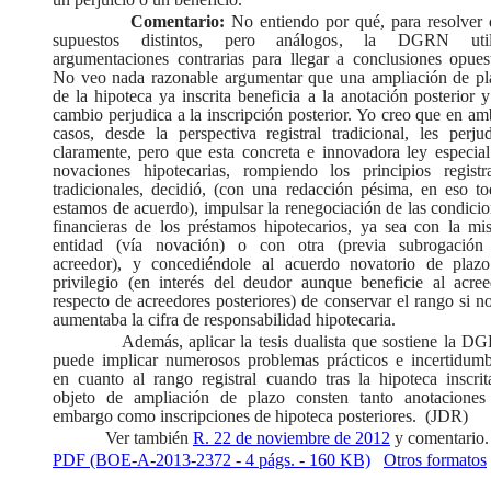
Comentario:
No entiendo por qué, para resolver 
supuestos distintos, pero análogos, la DGRN util
argumentaciones contrarias para llegar a conclusiones opuest
No veo nada razonable argumentar que una ampliación de pl
de la hipoteca ya inscrita beneficia a la anotación posterior 
cambio perjudica a la inscripción posterior. Yo creo que en a
casos, desde la perspectiva registral tradicional, les perju
claramente, pero que esta concreta e innovadora ley especial
novaciones hipotecarias, rompiendo los principios registra
tradicionales, decidió, (con una redacción pésima, en eso to
estamos de acuerdo), impulsar la renegociación de las condici
financieras de los préstamos hipotecarios, ya sea con la mi
entidad (vía novación) o con otra (previa subrogación
acreedor), y concediéndole al acuerdo novatorio de plazo
privilegio (en interés del deudor aunque beneficie al acree
respecto de acreedores posteriores) de conservar el rango si n
aumentaba la cifra de responsabilidad hipotecaria.
Además, aplicar la tesis dualista que sostiene la 
puede implicar numerosos problemas prácticos e incertidumb
en cuanto al rango registral cuando tras la hipoteca inscrit
objeto de ampliación de plazo consten tanto anotaciones
embargo como inscripciones de hipoteca posteriores.
(JDR)
Ver también
R. 22 de noviembre de 2012
y comentario.
PDF (BOE-A-2013-2372 - 4 págs. - 160 KB)
Otros formatos