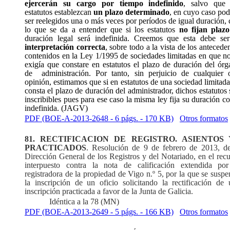
ejercerán su cargo por tiempo indefinido
, salvo que 
estatutos establezcan
un plazo determinado
, en cuyo caso po
ser reelegidos una o más veces por períodos de igual duración,
lo que se da a entender que si los estatutos
no fijan plazo
duración legal será indefinida. Creemos que esta debe s
interpretación correcta
, sobre todo a la vista de los antecede
contenidos en la Ley 1/1995 de sociedades limitadas en que n
exigía que constare en estatutos el plazo de duración del ór
de
administración. Por tanto, sin perjuicio de cualquier 
opinión, estimamos que si en estatutos de una sociedad limitad
consta el plazo de duración del administrador, dichos estatutos
inscribibles pues para ese caso la misma ley fija su duración 
indefinida. (JAGV)
PDF (BOE-A-2013-2648 - 6 págs. - 170 KB)
Otros formatos
81. RECTIFICACION DE REGISTRO. ASIENTOS 
PRACTICADOS
. Resolución de 9 de febrero de 2013, de
Dirección General de los Registros y del Notariado, en el rec
interpuesto contra la nota de calificación extendida por
registradora de la propiedad de Vigo n.º 5, por la que se susp
la inscripción de un oficio solicitando la rectificación de 
inscripción practicada a favor de la Junta de Galicia.
Idéntica a la 78 (MN)
PDF (BOE-A-2013-2649 - 5 págs. - 166 KB)
Otros formatos