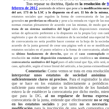
Tras repasar su doctrina, fijada en
la resolución de
9
febrero de 2012
, poniendo de relieve que pese a la
modificación suce
del art. 173 de la LSC y lo dispuesto en el art. 11 bis de la misma
estatutos sociales que regulen la forma de convocatoria de las ju
generales
no perderían su eficacia
y pese a la entrada en vigor de las nu
normas estarían plenamente de acuerdo con las mismas, de modo que
trata de un sistema sustitutivo del legal
tales disposiciones estatuta
serían de aplicación preferente a lo dispuesto en la propia Ley con cará
supletorio y que de existir en los estatutos de la sociedad una especial f
de convocatoria no sería posible hacer constar en la hoja de la socieda
acuerdo de la junta general de crear una página web si no se modifican
estatutos sociales en el punto relativo a la forma de convocatoria, añade
su
último fundamento de derecho,
que en el
caso contemplado
en
resolución
no existe disposición estatutaria
que establezca
un sistem
convocatoria sustitutivo del legal
pues el adicional que fija, sólo será, e
caso, aplicable, según el tenor literal del artículo, a las juntas extraordinari
Comentario:
Como vemos se trata en esta resolución
interpretar unos estatutos de sociedad anónima
suficientemente claros ni precisos
. Para el registrador la alu
que se hace en los estatutos indirectamente a periódicos
suficiente para entender que en la intención de los fundado
estuvo la de establecer la convocatoria por dicho medio, mien
que para la DG,
al no regularse de forma expresa
convocatoria de la junta, entiende que efectivamente
no se reg
en los estatutos sociales
y por tanto
no es necesaria
modificación
para la inscripción de una web corporativa c