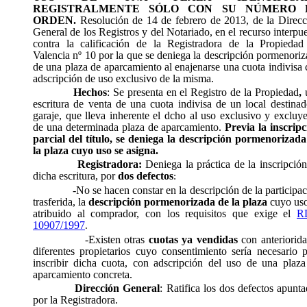
REGISTRALMENTE SÓLO CON SU NÚMERO 
ORDEN.
Resolución de 14 de febrero de 2013, de la Direcc
General de los Registros y del Notariado, en el recurso interpu
contra la calificación de la Registradora de la Propiedad
Valencia nº 10 por la que se deniega la descripción pormenori
de una plaza de aparcamiento al enajenarse una cuota indivisa
adscripción de uso exclusivo de la misma.
Hechos
: Se presenta en el Registro de la Propiedad
,
escritura de venta de una cuota indivisa de un local destina
garaje, que lleva inherente el dcho al uso exclusivo y excluy
de una determinada plaza de aparcamiento.
Previa la inscrip
parcial del título, se deniega la descripción pormenorizada
la plaza cuyo uso se asigna.
Registradora:
Deniega la práctica de la inscripció
dicha escritura, por
dos defectos
:
-No se hacen constar en la descripción de la participa
trasferida, la
descripción pormenorizada de la plaza
cuyo uso
atribuido al comprador, con los requisitos que exige el
R
10907/1997
.
-Existen otras
cuotas ya vendidas
con anteriorida
diferentes propietarios cuyo consentimiento sería necesario 
inscribir dicha cuota, con adscripción del uso de una plaza
aparcamiento concreta.
Dirección General
: Ratifica los dos defectos apunt
por la Registradora.