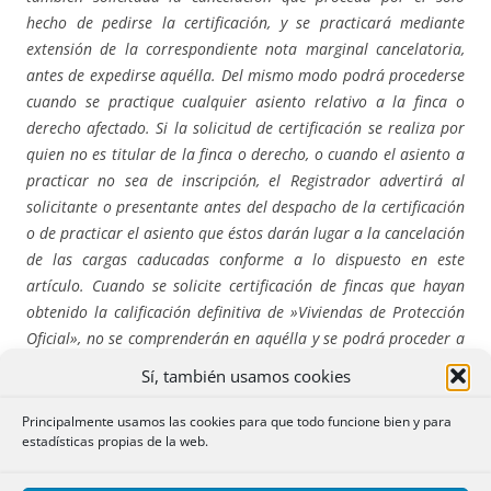
hecho de pedirse la certificación, y se practicará mediante
extensión de la correspondiente nota marginal cancelatoria,
antes de expedirse aquélla. Del mismo modo podrá procederse
cuando se practique cualquier asiento relativo a la finca o
derecho afectado. Si la solicitud de certificación se realiza por
quien no es titular de la finca o derecho, o cuando el asiento a
practicar no sea de inscripción, el Registrador advertirá al
solicitante o presentante antes del despacho de la certificación
o de practicar el asiento que éstos darán lugar a la cancelación
de las cargas caducadas conforme a lo dispuesto en este
artículo. Cuando se solicite certificación de fincas que hayan
obtenido la calificación definitiva de »Viviendas de Protección
Oficial», no se comprenderán en aquélla y se podrá proceder a
su cancelación en la forma prevenida en el párrafo anterior,
Sí, también usamos cookies
las afecciones que, por este concepto sean anteriores a la nota
marginal por la que se haya hecho constar en el Registro dicha
Principalmente usamos las cookies para que todo funcione bien y para
estadísticas propias de la web.
calificación definitiva. Aun no constando dicha calificación,
estas afecciones podrán cancelarse transcurridos diez años