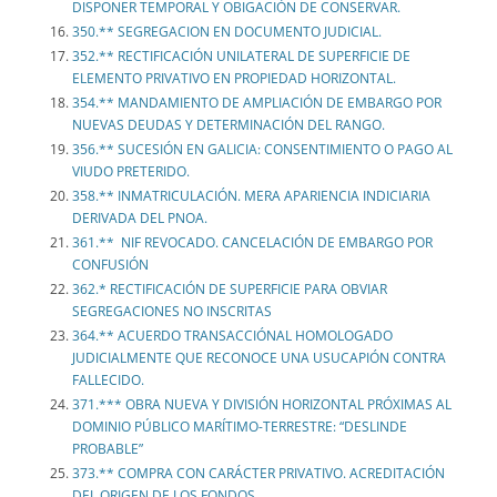
DISPONER TEMPORAL Y OBIGACIÓN DE CONSERVAR.
350.** SEGREGACION EN DOCUMENTO JUDICIAL.
352.** RECTIFICACIÓN UNILATERAL DE SUPERFICIE DE
ELEMENTO PRIVATIVO EN PROPIEDAD HORIZONTAL.
354.** MANDAMIENTO DE AMPLIACIÓN DE EMBARGO POR
NUEVAS DEUDAS Y DETERMINACIÓN DEL RANGO.
356.** SUCESIÓN EN GALICIA: CONSENTIMIENTO O PAGO AL
VIUDO PRETERIDO.
358.** INMATRICULACIÓN. MERA APARIENCIA INDICIARIA
DERIVADA DEL PNOA.
361.** NIF REVOCADO. CANCELACIÓN DE EMBARGO POR
CONFUSIÓN
362.* RECTIFICACIÓN DE SUPERFICIE PARA OBVIAR
SEGREGACIONES NO INSCRITAS
364.** ACUERDO TRANSACCIÓNAL HOMOLOGADO
JUDICIALMENTE QUE RECONOCE UNA USUCAPIÓN CONTRA
FALLECIDO.
371.*** OBRA NUEVA Y DIVISIÓN HORIZONTAL PRÓXIMAS AL
DOMINIO PÚBLICO MARÍTIMO-TERRESTRE: “DESLINDE
PROBABLE”
373.** COMPRA CON CARÁCTER PRIVATIVO. ACREDITACIÓN
DEL ORIGEN DE LOS FONDOS