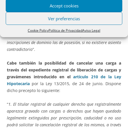
desde la fecha de la nota marginal que las contenga, siempre
Accept cookies
que no conste en el Registro asiento alguno sobre reclamación
por la Administración competente del Impuesto a cuyo pago se
Ver preferencias
refieren tales notas de afección. Cuando se extienda alguna
inscripción relativa a las fincas o se expida una certificación a
Cookie Policy
Política de Privacidad
Aviso Legal
solicitud del titular de las mismas, se convertirán en
inscripciones de dominio las de posesión, si no existiere asiento
contradictorio
”.
Cabe también la posibilidad de cancelar una carga a
través del expediente registral de liberación de cargas y
gravámenes introducido en el
artículo 210 de la Ley
Hipotecaria
por la Ley 13/2015, de 24 de junio. Dispone
dicho precepto lo siguiente:
“
1. El titular registral de cualquier derecho que registralmente
aparezca gravado con cargas o derechos que hayan quedado
legalmente extinguidos por prescripción, caducidad o no uso
podrá solicitar la cancelación registral de los mismos, a través