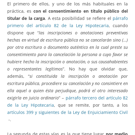
El primero de ellos, y uno de los más habituales en la
práctica, es
con el consentimiento en título público del
titular de la carga
. A esta posibilidad se refiere el
párrafo
primero del artículo 82 de la Ley Hipotecaria
, cuando
dispone que “
las inscripciones o anotaciones preventivas
hechas en virtud de escritura pública no se cancelarán sino (…)
por otra escritura o documento auténtico en la cual preste su
consentimiento para la cancelación la persona a cuyo favor se
hubiere hecho la inscripción o anotación, o sus causahabientes
o representantes legítimos
”. No hay que olvidar que,
además, “
si constituida la inscripción o anotación por
escritura pública, procediere su cancelación y no consintiere en
ella aquel a quien ésta perjudique, podrá el otro interesado
exigirla en juicio ordinario
” –
párrafo tercero del artículo 82
de la Ley Hipotecaria
, que se remite, por tanto, a los
artículos 399 y siguientes de la Ley de Enjuiciamiento Civil
-.
La segunda de estas vías es la que tiene lugar
por medio