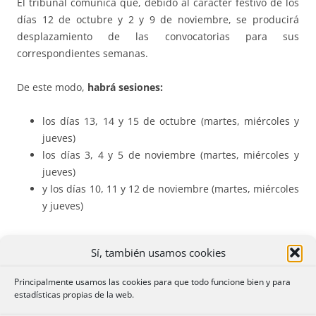
El tribunal comunica que, debido al carácter festivo de los
días 12 de octubre y 2 y 9 de noviembre, se producirá
desplazamiento de las convocatorias para sus
correspondientes semanas.
De este modo,
habrá sesiones:
los días 13, 14 y 15 de octubre (martes, miércoles y
jueves)
los días 3, 4 y 5 de noviembre (martes, miércoles y
jueves)
y los días 10, 11 y 12 de noviembre (martes, miércoles
y jueves)
Comienzo de las sesiones:
Sí, también usamos cookies
Los martes la sesión comenzará a las 11 de la
Principalmente usamos las cookies para que todo funcione bien y para
mañana
estadísticas propias de la web.
los miércoles y jueves a las 9.30.