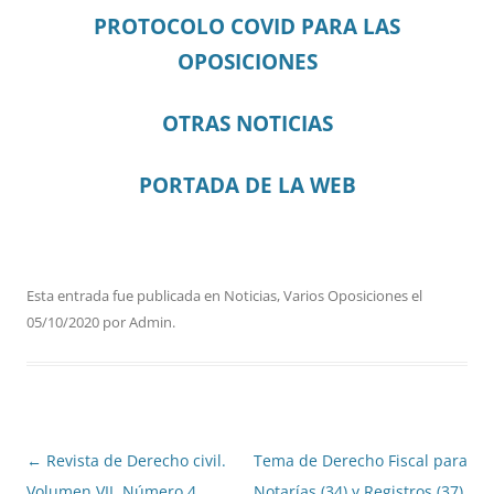
PROTOCOLO COVID PARA LAS
OPOSICIONES
OTRAS NOTICIAS
PORTADA DE LA WEB
Esta entrada fue publicada en
Noticias
,
Varios Oposiciones
el
05/10/2020
por
Admin
.
Navegación
←
Revista de Derecho civil.
Tema de Derecho Fiscal para
de
Volumen VII. Número 4
Notarías (34) y Registros (37).