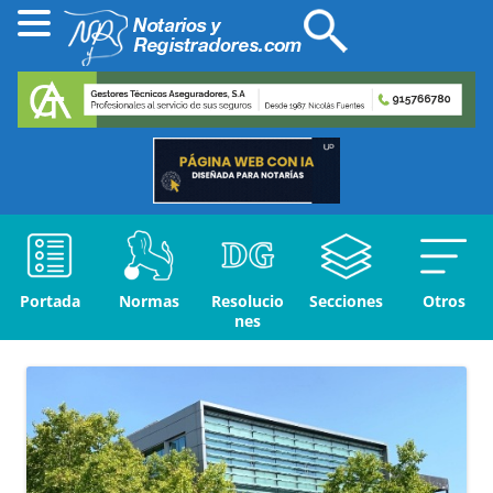
Portada
Normas
Resolucio
Secciones
Otros
nes