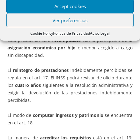
siguiente
a aquél al que correspondan dichos ingresos.
Accept cookies
Los casos de
suspensión y extinción del derecho
se
Ver preferencias
determinan en los arts. 14 y 15.
Cookie Policy
Política de Privacidad
Aviso Legal
Esta prestación será
incompatible
con la percepción de la
asignación económica por hijo
o menor acogido a cargo
sin discapacidad.
El
reintegro de prestaciones
indebidamente percibidas se
regula en el art. 17. El INSS podrá revisar de oficio durante
los
cuatro años
siguientes a la resolución administrativa y
exigir la devolución de las prestaciones indebidamente
percibidas.
El modo de
computar ingresos y patrimonio
se encuentra
en el art. 18.
La manera de
acreditar los requisitos
está en el art. 19: