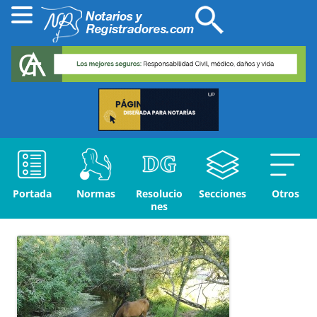
Portada
Normas
Resolucio
Secciones
Otros
nes