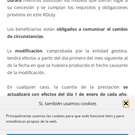
Durará
mientras subsistan los motivos que dieron lugar a
su concesión y se cumplan los requisitos y obligaciones
previstos en este RDLey.
Los beneficiarios están
obligados a comunicar el cambio
de circunstancias
.
La
modificación
, comprobada por la entidad gestora,
tendrá efectos a partir del día primero del mes siguiente al
de la fecha en que se hubiera producido el hecho causante
de la modificación.
En cualquier caso, la cuantía de la prestación
se
actualizará con efectos del día 1 de enero de cada año
,
tomando como referencia los ingresos anuales
Sí, también usamos cookies
computables del ejercicio anterior. Cuando la variación de
los ingresos anuales computables del ejercicio anterior
Principalmente usamos las cookies para que todo funcione bien y para
estadísticas propias de la web.
motivara la
extinción
de la prestación, esta surtirá
igualmente efectos a partir del día
1 de enero del año