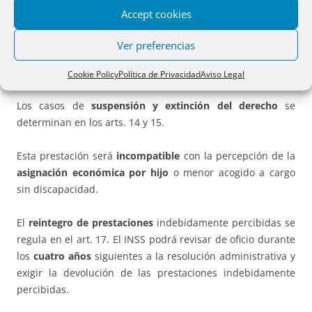
computables del ejercicio anterior. Cuando la variación de
Accept cookies
los ingresos anuales computables del ejercicio anterior
motivara la
extinción
de la prestación, esta surtirá
Ver preferencias
igualmente efectos a partir del día
1 de enero del año
siguiente
a aquél al que correspondan dichos ingresos.
Cookie Policy
Política de Privacidad
Aviso Legal
Los casos de
suspensión y extinción del derecho
se
determinan en los arts. 14 y 15.
Esta prestación será
incompatible
con la percepción de la
asignación económica por hijo
o menor acogido a cargo
sin discapacidad.
El
reintegro de prestaciones
indebidamente percibidas se
regula en el art. 17. El INSS podrá revisar de oficio durante
los
cuatro años
siguientes a la resolución administrativa y
exigir la devolución de las prestaciones indebidamente
percibidas.