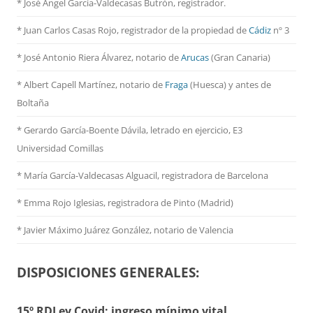
* José Ángel García-Valdecasas Butrón, registrador.
* Juan Carlos Casas Rojo, registrador de la propiedad de
Cádiz
nº 3
* José Antonio Riera Álvarez, notario de
Arucas
(Gran Canaria)
* Albert Capell Martínez, notario
de
Fraga
(Huesca) y antes de
Boltaña
* Gerardo García-Boente Dávila, letrado en ejercicio, E3
Universidad Comillas
* María García-Valdecasas Alguacil, registradora de Barcelona
* Emma Rojo Iglesias, registradora de Pinto (Madrid)
*
Javier Máximo Juárez González, notario de Valencia
DISPOSICIONES GENERALES:
15º RDLey Covid: ingreso mínimo vital