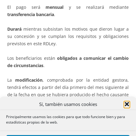
El pago será
mensual
y se realizará mediante
transferencia bancaria
.
Durará
mientras subsistan los motivos que dieron lugar a
su concesión y se cumplan los requisitos y obligaciones
previstos en este RDLey.
Los beneficiarios están
obligados a comunicar el cambio
de circunstancias
.
La
modificación
, comprobada por la entidad gestora,
tendrá efectos a partir del día primero del mes siguiente al
de la fecha en que se hubiera producido el hecho causante
de la modificación.
Sí, también usamos cookies
En cualquier caso, la cuantía de la prestación
se
Principalmente usamos las cookies para que todo funcione bien y para
estadísticas propias de la web.
actualizará con efectos del día 1 de enero de cada año
,
tomando como referencia los ingresos anuales