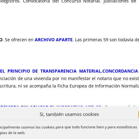
egistros. Convocatoria del Concurso Notarial. Jubilaciones de 
O
. Se ofrecen en
ARCHIVO APARTE
. Las primeras 59 son todavía d
 DEL PRINCIPIO DE TRANSPARENCIA MATERIAL.CONCORDANCIA
ciación de una vivienda por no manifestar el notario que no exist
 escritura, ni se acompaña la Ficha Europea de Información Normali
 DEMORA SIN APLICAR EL IMPERATIVO ART. 25.
Se suspende la 
Sí, también usamos cookies
a la nota.
ncipalmente usamos las cookies para que todo funcione bien y para estadísticas
DE DECLARACIÓN DE HEREDEROS PERO NO ACTA PREVIA Y CER
pias de la web.
uerimiento para declarar herederos abintestato ni las certificacione