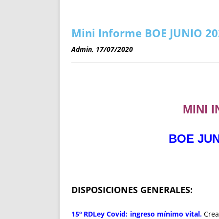
ENRIQUECIDAS
TITULARES 
NO DESESPERES
CAT
A MANO
SUCESIONES 
Mini Informe BOE JUNIO 20
FUTURAS NORMAS
GEORREFE
Admin, 17/07/2020
ALQUILE
TRI
LH Y C
¿SABIA
FRANCI
MINI 
BÚSQUED
BOE JUN
DISPOSICIONES GENERALES:
15º RDLey Covid: ingreso mínimo vital.
Crea