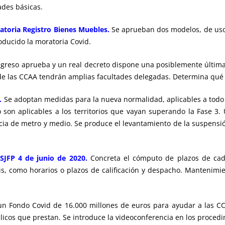
ades básicas.
toria Registro Bienes Muebles.
Se aprueban dos modelos, de uso v
ducido la moratoria Covid.
ngreso aprueba y un real decreto dispone una posiblemente última
es de las CCAA tendrán amplias facultades delegadas. Determina qu
.
Se adoptan medidas para la nueva normalidad, aplicables a todo el 
son aplicables a los territorios que vayan superando la Fase 3. 
ncia de metro y medio. Se produce el levantamiento de la suspensi
GSJFP 4 de junio de 2020.
Concreta el cómputo de plazos de cadu
s, como horarios o plazos de calificación y despacho. Mantenimi
un Fondo Covid de 16.000 millones de euros para ayudar a las CCA
icos que prestan. Se introduce la videoconferencia en los procedim