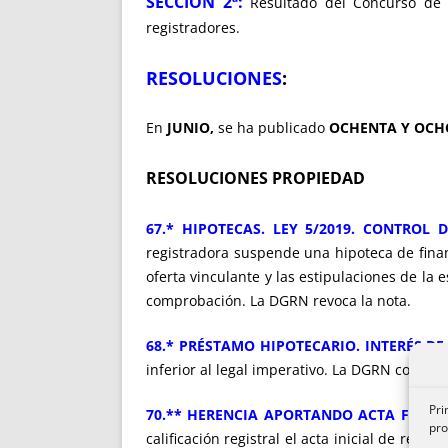
SECCIÓN 2ª:
Resultado del Concurso de R
registradores.
RESOLUCIONES
:
En
JUNIO,
se ha publicado
OCHENTA Y OCH
RESOLUCIONES PROPIEDAD
67.* HIPOTECAS. LEY 5/2019. CONTROL
registradora suspende una hipoteca de finan
oferta vinculante y las estipulaciones de la
comprobación. La DGRN revoca la nota.
68.* PRÉSTAMO HIPOTECARIO. INTERÉS DE
inferior al legal imperativo. La DGRN confirm
Pri
70.** HERENCIA APORTANDO ACTA FINAL 
pro
calificación registral el acta inicial de req