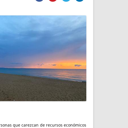
DE INICIO
PREMIO NYR
VORITOS
CONVENCIONES ANUALES
A IRPF
NUEVA ETAPA
AS
POLÍTICA DE PRIVACIDAD
IJUELAS
AVISO LEGAL
POTECA
REPORTAR INCIDENCIA
PERES
LOGOTIPO
CES
ENTREVISTAS
SONRISA
ENVÍA CORREO
CANALES DE VÍDEO
personas que carezcan de recursos económicos