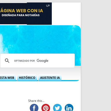
ESTA WEB
HISTÓRICO
ASISTENTE IA
A DGRN
QUÉ OFRECEMOS
 NIF
IDEARIO WEB
 LABORAL
QUIÉNES SOMOS
Share this...
ÁBILES
HISTORIA