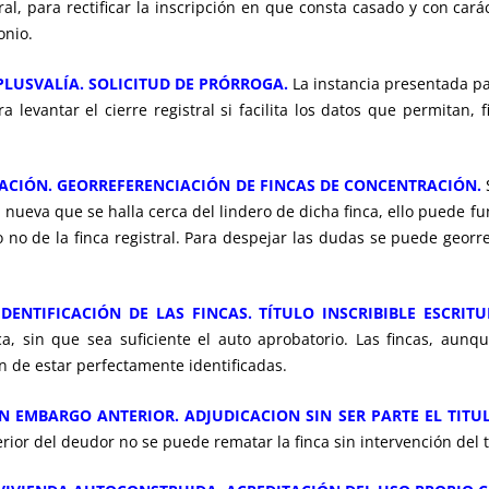
tral, para rectificar la inscripción en que consta casado y con cará
onio.
 PLUSVALÍA. SOLICITUD DE PRÓRROGA.
La instancia presentada par
 levantar el cierre registral si facilita los datos que permitan, f
CACIÓN. GEORREFERENCIACIÓN DE FINCAS DE CONCENTRACIÓN.
S
 nueva que se halla cerca del lindero de dicha finca, ello puede f
no de la finca registral. Para despejar las dudas se puede georref
DENTIFICACIÓN DE LAS FINCAS. TÍTULO INSCRIBIBLE ESCRITU
ca, sin que sea suficiente el auto aprobatorio. Las fincas, aun
an de estar perfectamente identificadas.
 EMBARGO ANTERIOR. ADJUDICACION SIN SER PARTE EL TITUL
or del deudor no se puede rematar la finca sin intervención del ti