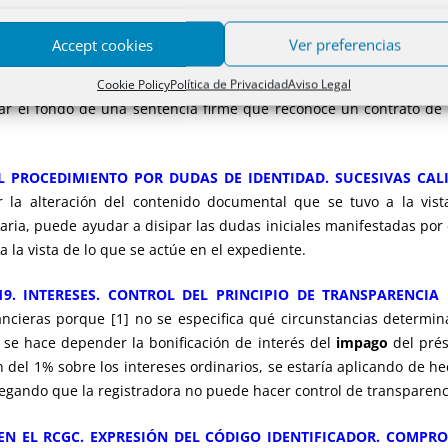
Accept cookies
Ver preferencias
NTENCIA FIRME. CSV ILEGIBLE. CALIFICACIÓN REGISTRAL DE D
er objeto de verificación mediante un código seguro de verif
Cookie Policy
Política de Privacidad
Aviso Legal
isar el fondo de una sentencia firme que reconoce un contrato 
 EL PROCEDIMIENTO POR DUDAS DE IDENTIDAD. SUCESIVAS CALI
 la alteración del contenido documental que se tuvo a la vista
caria, puede ayudar a disipar las dudas iniciales manifestadas por
 a la vista de lo que se actúe en el expediente.
19. INTERESES. CONTROL DEL PRINCIPIO DE TRANSPARENCIA 
ancieras porque [1] no se especifica qué circunstancias determi
e se hace depender la bonificación de interés del
impago
del prés
 del 1% sobre los intereses ordinarios, se estaría aplicando de h
alegando que la registradora no puede hacer control de transparenc
 EN EL RCGC. EXPRESIÓN DEL CÓDIGO IDENTIFICADOR. COMPR