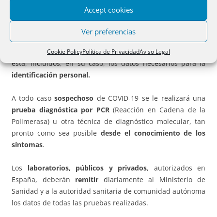
identificación, diagnóstico, seguimiento o manejo de los
Accept cookies
casos COVID-19, o profesional sanitario tiene
obligación de
facilitar a la autoridad de salud pública
competente todos
Ver preferencias
los datos necesarios para el seguimiento y la vigilancia
epidemiológica del COVID-19 que le sean requeridos por
Cookie Policy
Política de Privacidad
Aviso Legal
esta, incluidos, en su caso, los datos necesarios para la
identificación personal.
A todo caso
sospechoso
de COVID-19 se le realizará una
prueba diagnóstica por PCR
(Reacción en Cadena de la
Polimerasa) u otra técnica de diagnóstico molecular, tan
pronto como sea posible
desde el conocimiento de los
síntomas
.
Los
laboratorios, públicos y privados
, autorizados en
España, deberán
remitir
diariamente al Ministerio de
Sanidad y a la autoridad sanitaria de comunidad autónoma
los datos de todas las pruebas realizadas.