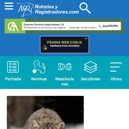
Portada
Normas
Resolucio
Secciones
Otros
nes