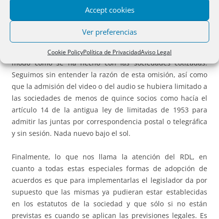
número de socios sea relativamente elevado, va a ser un
Accept cookies
medio muy difícil o casi imposible de utilizar.
Ver preferencias
Por ello nos hubiera parecido mejor la admisión, sin
previsión estatutaria, de votos telemáticos o por correo, al
Cookie Policy
Política de Privacidad
Aviso Legal
modo como se ha hecho con las sociedades cotizadas.
Seguimos sin entender la razón de esta omisión, así como
que la admisión del video o del audio se hubiera limitado a
las sociedades de menos de quince socios como hacía el
artículo 14 de la antigua ley de limitadas de 1953 para
admitir las juntas por correspondencia postal o telegráfica
y sin sesión. Nada nuevo bajo el sol.
Finalmente, lo que nos llama la atención del RDL, en
cuanto a todas estas especiales formas de adopción de
acuerdos es que para implementarlas el legislador da por
supuesto que las mismas ya pudieran estar establecidas
en los estatutos de la sociedad y que sólo si no están
previstas es cuando se aplican las previsiones legales. Es