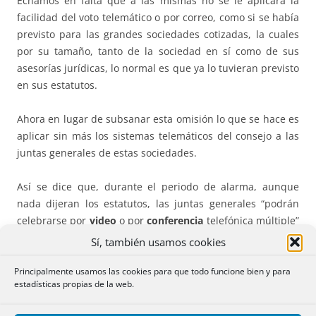
Echamos en falta que a las mismas no se le aplicara la
facilidad del voto telemático o por correo, como si se había
previsto para las grandes sociedades cotizadas, la cuales
por su tamaño, tanto de la sociedad en sí como de sus
asesorías jurídicas, lo normal es que ya lo tuvieran previsto
en sus estatutos.
Ahora en lugar de subsanar esta omisión lo que se hace es
aplicar sin más los sistemas telemáticos del consejo a las
juntas generales de estas sociedades.
Así se dice que, durante el periodo de alarma, aunque
nada dijeran los estatutos, las juntas generales “podrán
celebrarse por
video
o por
conferencia
telefónica múltiple”
con los mismos requisitos que las sesiones del consejo.
Sí, también usamos cookies
Nos parece bien la medida, siempre va ser una facilidad
Principalmente usamos las cookies para que todo funcione bien y para
estadísticas propias de la web.
para las sociedades de pocos socios y en las cuales todos
estén bien localizados, pero para aquellas sociedades cuyo