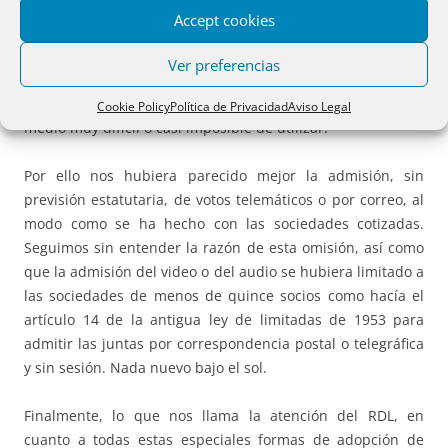
Accept cookies
Nos parece bien la medida, siempre va ser una facilidad
para las sociedades de pocos socios y en las cuales todos
Ver preferencias
estén bien localizados, pero para aquellas sociedades cuyo
número de socios sea relativamente elevado, va a ser un
Cookie Policy
Política de Privacidad
Aviso Legal
medio muy difícil o casi imposible de utilizar.
Por ello nos hubiera parecido mejor la admisión, sin
previsión estatutaria, de votos telemáticos o por correo, al
modo como se ha hecho con las sociedades cotizadas.
Seguimos sin entender la razón de esta omisión, así como
que la admisión del video o del audio se hubiera limitado a
las sociedades de menos de quince socios como hacía el
artículo 14 de la antigua ley de limitadas de 1953 para
admitir las juntas por correspondencia postal o telegráfica
y sin sesión. Nada nuevo bajo el sol.
Finalmente, lo que nos llama la atención del RDL, en
cuanto a todas estas especiales formas de adopción de