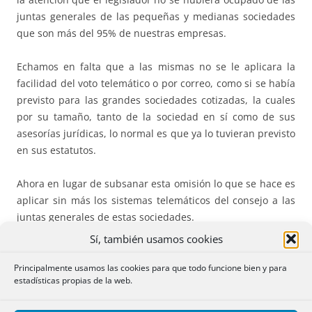
juntas generales de las pequeñas y medianas sociedades
que son más del 95% de nuestras empresas.
Echamos en falta que a las mismas no se le aplicara la
facilidad del voto telemático o por correo, como si se había
previsto para las grandes sociedades cotizadas, la cuales
por su tamaño, tanto de la sociedad en sí como de sus
asesorías jurídicas, lo normal es que ya lo tuvieran previsto
en sus estatutos.
Ahora en lugar de subsanar esta omisión lo que se hace es
aplicar sin más los sistemas telemáticos del consejo a las
juntas generales de estas sociedades.
Sí, también usamos cookies
Así se dice que, durante el periodo de alarma, aunque
nada dijeran los estatutos, las juntas generales “podrán
Principalmente usamos las cookies para que todo funcione bien y para
estadísticas propias de la web.
celebrarse por
video
o por
conferencia
telefónica múltiple”
con los mismos requisitos que las sesiones del consejo.