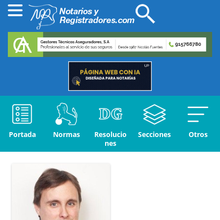
Portada
Normas
Resolucio
Secciones
Otros
nes