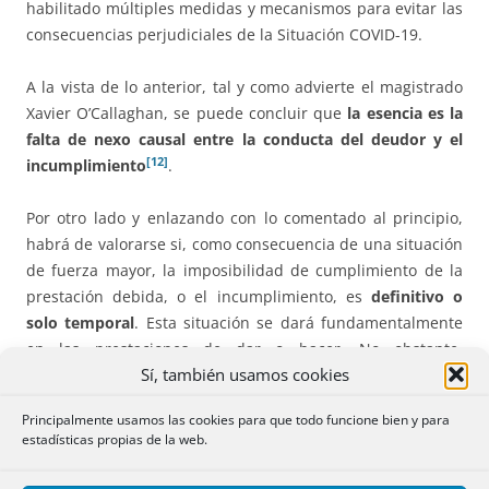
habilitado múltiples medidas y mecanismos para evitar las
consecuencias perjudiciales de la Situación COVID-19.
A la vista de lo anterior, tal y como advierte el magistrado
Xavier O’Callaghan, se puede concluir que
la esencia es la
falta de nexo causal entre la conducta del deudor y el
[12]
incumplimiento
.
Por otro lado y enlazando con lo comentado al principio,
habrá de valorarse si, como consecuencia de una situación
de fuerza mayor, la imposibilidad de cumplimiento de la
prestación debida, o el incumplimiento, es
definitivo o
solo temporal
. Esta situación se dará fundamentalmente
en las prestaciones de dar o hacer. No obstante,
Sí, también usamos cookies
cualquiera que sea el caso, el efecto primordial derivado
de la fuerza mayor será la exoneración de responsabilidad
Principalmente usamos las cookies para que todo funcione bien y para
del deudor, en el sentido de que no le será exigible una
estadísticas propias de la web.
indemnización por daños y perjuicios.