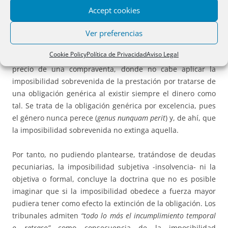
Sin perjuicio de todo lo anterior cabe destacar el
supuesto
Accept cookies
específico de las prestaciones pecuniarias
, de la que es
especialmente exponente la
sentencia del Tribunal
Ver preferencias
Supremo de 19 de mayo de 2015
. En ella se aborda un caso
Cookie Policy
Política de Privacidad
Aviso Legal
de fuerza mayor liberatoria de la obligación de pagar el
precio de una compraventa, donde no cabe aplicar la
imposibilidad sobrevenida de la prestación por tratarse de
una obligación genérica al existir siempre el dinero como
tal. Se trata de la obligación genérica por excelencia, pues
el género nunca perece (
genus nunquam perit
) y, de ahí, que
la imposibilidad sobrevenida no extinga aquella.
Por tanto, no pudiendo plantearse, tratándose de deudas
pecuniarias, la imposibilidad subjetiva -insolvencia- ni la
objetiva o formal, concluye la doctrina que no es posible
imaginar que si la imposibilidad obedece a fuerza mayor
pudiera tener como efecto la extinción de la obligación. Los
tribunales admiten
“todo lo más el incumplimiento temporal
o retraso”
como consecuencia de la imposibilidad