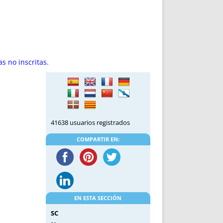
DE INICIO
PREMIO NYR
VORITOS
CONVENCIONES ANUALES
A IRPF
NUEVA ETAPA
AS
POLÍTICA DE PRIVACIDAD
IJUELAS
AVISO LEGAL
s no inscritas.
POTECA
REPORTAR INCIDENCIA
PERES
LOGOTIPO
CES
ENTREVISTAS
SONRISA
ENVÍA CORREO
41638 usuarios registrados
CANALES DE VÍDEO
COMPARTIR EN:
EN ESTA SECCIÓN
SC