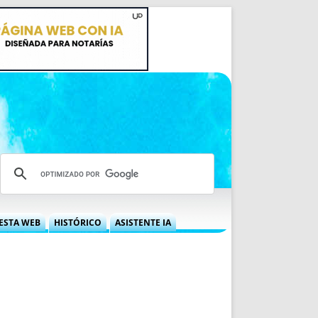
ESTA WEB
HISTÓRICO
ASISTENTE IA
A DGRN
QUÉ OFRECEMOS
 NIF
IDEARIO WEB
 LABORAL
QUIÉNES SOMOS
ÁBILES
HISTORIA