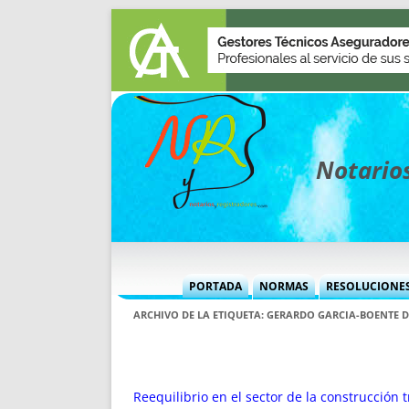
Notarios
PORTADA
NORMAS
RESOLUCIONE
MÁS USADAS (CUADRO)
INFORMES 
ARCHIVO DE LA ETIQUETA:
GERARDO GARCIA-BOENTE D
INFORMES MENSUALES
VOCES P
MÁS DESTACADAS
VOCES M
TITULARES DESDE 2002
TITULARES
Reequilibrio en el sector de la construcción 