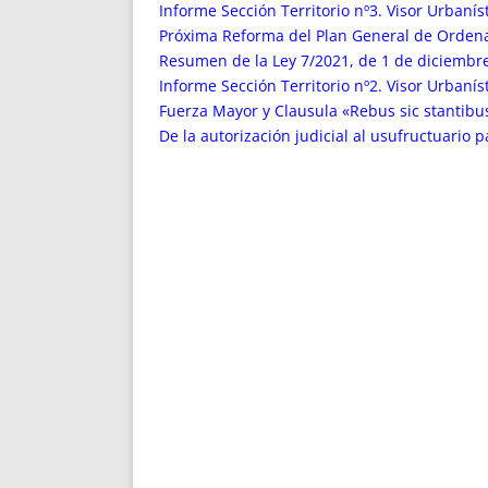
ENRIQUECIDAS
TITULARES 
Informe Sección Territorio nº3. Visor Urbaní
NO DESESPERES
CAT
Próxima Reforma del Plan General de Orden
Resumen de la Ley 7/2021, de 1 de diciembre,
A MANO
SUCESIONES 
Informe Sección Territorio nº2. Visor Urbanís
FUTURAS NORMAS
GEORREFE
Fuerza Mayor y Clausula «Rebus sic stantibu
ALQUILE
De la autorización judicial al usufructuario 
TRI
LH Y C
¿SABIA
FRANCI
BÚSQUED